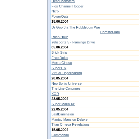
Dead Mobsters
Flos Channel Hopper
Nitro
PowerQuiz
18.06.2004
Dr Goo 3 â The Rubblebum War
HamsterJam
Rush Hour
Yetisports 5 - Flamingo Drive
05.06.2004
Brick Strip
Free Doko
Morra Cinese
SuperTux
Virtual Fingerhakling
28.05.2004
Neo Sonic Universe
The Line Continues
XOR
23.05.2004
Super Mario XP
22.05.2004
LastDimension
Maniac Mansion Deluxe
Titan Omega Revelations
15.05.2004
Commando