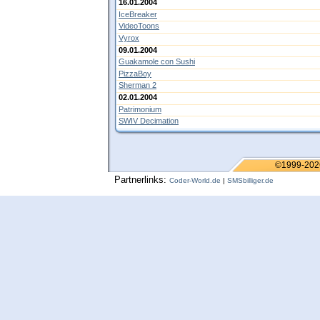
16.01.2004
IceBreaker
VideoToons
Vyrox
09.01.2004
Guakamole con Sushi
PizzaBoy
Sherman 2
02.01.2004
Patrimonium
SWIV Decimation
©1999-202
Partnerlinks:
Coder-World.de
|
SMSbilliger.de