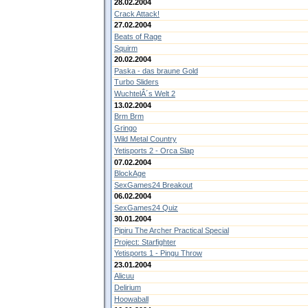
28.02.2004
Crack Attack!
27.02.2004
Beats of Rage
Squirm
20.02.2004
Paska - das braune Gold
Turbo Sliders
WuchtelÂ´s Welt 2
13.02.2004
Brm Brm
Gringo
Wild Metal Country
Yetisports 2 - Orca Slap
07.02.2004
BlockAge
SexGames24 Breakout
06.02.2004
SexGames24 Quiz
30.01.2004
Pipiru The Archer Practical Special
Project: Starfighter
Yetisports 1 - Pingu Throw
23.01.2004
Alicuu
Delirium
Hoowaball