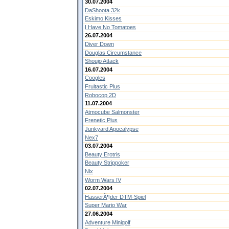
30.07.2004
DaShoota 32k
Eskimo Kisses
I Have No Tomatoes
26.07.2004
Diver Down
Douglas Circumstance
Shoujo Attack
16.07.2004
Coogles
Fruitastic Plus
Robocop 2D
11.07.2004
Atmocube Salmonster
Frenetic Plus
Junkyard Apocalypse
Nex7
03.07.2004
Beauty Erotris
Beauty Strippoker
Nix
Worm Wars IV
02.07.2004
HasserÃ¶der DTM-Spiel
Super Mario War
27.06.2004
Adventure Minigolf