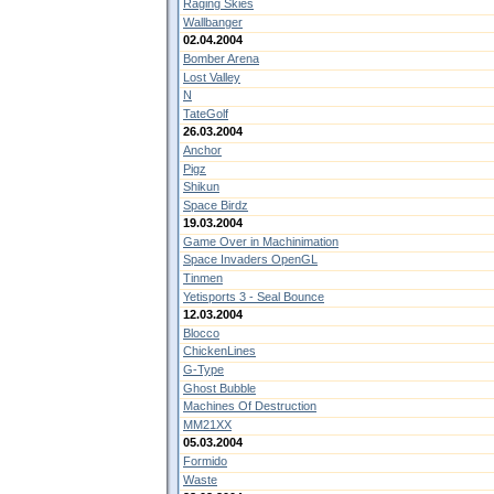
Raging Skies
Wallbanger
02.04.2004
Bomber Arena
Lost Valley
N
TateGolf
26.03.2004
Anchor
Pigz
Shikun
Space Birdz
19.03.2004
Game Over in Machinimation
Space Invaders OpenGL
Tinmen
Yetisports 3 - Seal Bounce
12.03.2004
Blocco
ChickenLines
G-Type
Ghost Bubble
Machines Of Destruction
MM21XX
05.03.2004
Formido
Waste