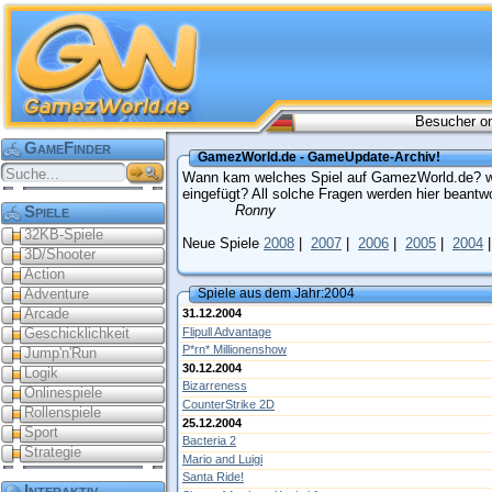
Besucher on
GameFinder
GamezWorld.de - GameUpdate-Archiv!
Wann kam welches Spiel auf GamezWorld.de? w
eingefügt? All solche Fragen werden hier beantwo
Spiele
Ronny
32KB-Spiele
Neue Spiele
2008
|
2007
|
2006
|
2005
|
2004
3D/Shooter
Action
Adventure
Spiele aus dem Jahr:2004
Arcade
31.12.2004
Flipull Advantage
Geschicklichkeit
P*rn* Millionenshow
Jump'n'Run
30.12.2004
Logik
Bizarreness
Onlinespiele
CounterStrike 2D
Rollenspiele
25.12.2004
Sport
Bacteria 2
Strategie
Mario and Luigi
Santa Ride!
Interaktiv