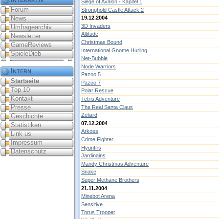
Siege of Avalon - Kapitel 1
Forum
Stronghold Castle Attack 2
News
19.12.2004
3D Invaders
Umfragearchiv
Altitude
Newsletter
Christmas Bound
GameReviews
International Gnome Hurling
SpieleDieb
Net-Bubble
Node Warriors
Intern
Pazoo 5
Startseite
Pazoo 7
Top 10
Polar Rescue
Kontakt
Tetris Adventure
Presse
The Real Santa Claus
Zeliard
Geschichte
07.12.2004
Statistiken
Arkoss
Link us
Crime Fighter
Impressum
Hyuntris
Datenschutz
Jardinains
Mandy Christmas Adventure
Snake
Super Methane Brothers
21.11.2004
Minebot Arena
Sensitive
Torus Trooper