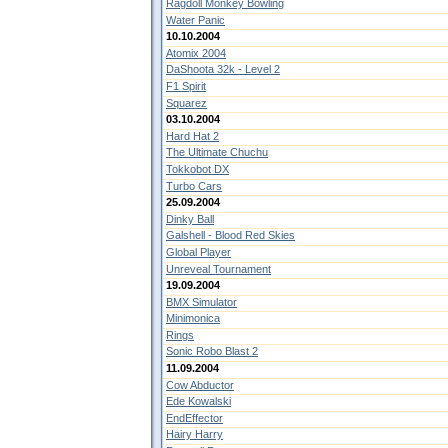
Ragdoll Monkey Bowling
Water Panic
10.10.2004
Atomix 2004
DaShoota 32k - Level 2
F1 Spirit
Squarez
03.10.2004
Hard Hat 2
The Ultimate Chuchu
Tokkobot DX
Turbo Cars
25.09.2004
Dinky Ball
Galshell - Blood Red Skies
Global Player
Unreveal Tournament
19.09.2004
BMX Simulator
Minimonica
Rings
Sonic Robo Blast 2
11.09.2004
Cow Abductor
Ede Kowalski
EndEffector
Hairy Harry