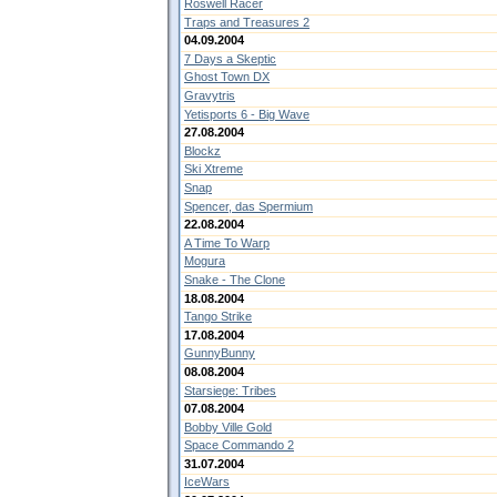
Roswell Racer
Traps and Treasures 2
04.09.2004
7 Days a Skeptic
Ghost Town DX
Gravytris
Yetisports 6 - Big Wave
27.08.2004
Blockz
Ski Xtreme
Snap
Spencer, das Spermium
22.08.2004
A Time To Warp
Mogura
Snake - The Clone
18.08.2004
Tango Strike
17.08.2004
GunnyBunny
08.08.2004
Starsiege: Tribes
07.08.2004
Bobby Ville Gold
Space Commando 2
31.07.2004
IceWars