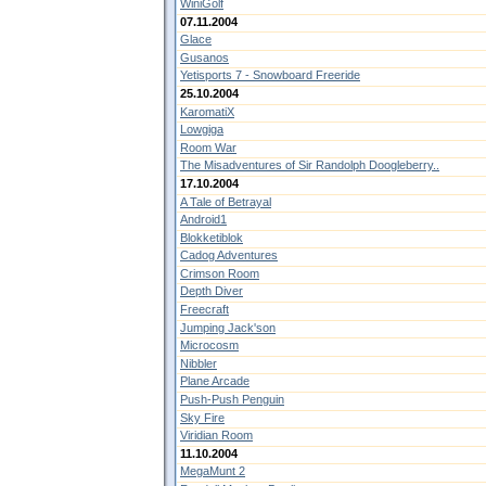
WiniGolf
07.11.2004
Glace
Gusanos
Yetisports 7 - Snowboard Freeride
25.10.2004
KaromatiX
Lowgiga
Room War
The Misadventures of Sir Randolph Doogleberry..
17.10.2004
A Tale of Betrayal
Android1
Blokketiblok
Cadog Adventures
Crimson Room
Depth Diver
Freecraft
Jumping Jack'son
Microcosm
Nibbler
Plane Arcade
Push-Push Penguin
Sky Fire
Viridian Room
11.10.2004
MegaMunt 2