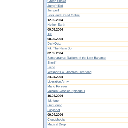
Green Snake
Jump'n'Roll
Jumper!
Seek and Dread Online
12.05.2004
Nether Earth
09.05.2004
Tie
08.05.2004
DarkQuiz
Kiki The Nano Bot
02.05.2004
Bananarama: Raiders of the Lost Bananas
Sheriff
Siege
Yetisports 4 - Albatros Overload
24.04.2004
Liberation Army
Mario Forever
Valhalla Classics Episode 1
16.04.2004
.kkrieger
GunBound
Slingshot
09.04.2004
Cloudphobia
Magical Drop