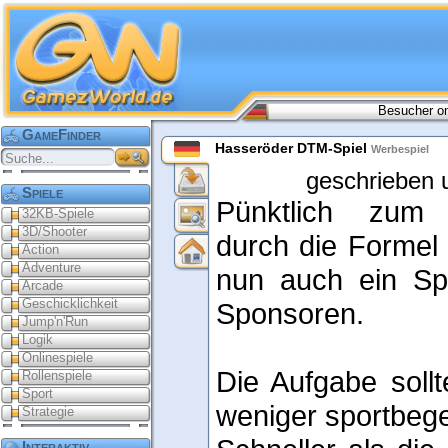
Besucher on
GameFinder
Hasseröder DTM-Spiel
Werbespiel
geschrieben 
Spiele
Pünktlich zum
32KB-Spiele
3D/Shooter
durch die Formel 
Action
Adventure
nun auch ein Sp
Arcade
Geschicklichkeit
Sponsoren.
Jump'n'Run
Logik
Onlinespiele
Die Aufgabe sollte
Rollenspiele
Sport
weniger sportbegei
Strategie
Interaktiv