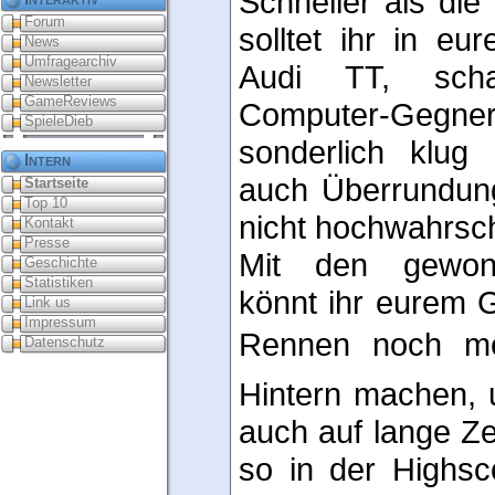
Schneller als die
Forum
solltet ihr in eu
News
Umfragearchiv
Audi TT, scha
Newsletter
GameReviews
Computer-Gegner 
SpieleDieb
sonderlich klug
Intern
auch Überrundun
Startseite
Top 10
nicht hochwahrsch
Kontakt
Presse
Mit den gewonn
Geschichte
Statistiken
könnt ihr eurem 
Link us
Impressum
Rennen noch me
Datenschutz
Hintern machen, 
auch auf lange Z
so in der Highsc