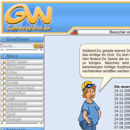
Besucher on
GameFinder
Grübelst Du gerade warum Du 
das richtige für Dich. Du bist
Spiele
Hier findest Du Spiele die es
32KB-Spiele
zu bringen. Manches wird
3D/Shooter
beherbergen richtige Kopfnü
nachdenken anstiften werden 
Action
Adventure
Arcade
Die neues
Geschicklichkeit
24.12.2
Jump'n'Run
19.01.2
Logik
26.10.2
13.04.2
Onlinespiele
24.12.2
Rollenspiele
24.12.2
Sport
18.11.2
Strategie
24.09.2
07.08.2
07.08.2
Interaktiv