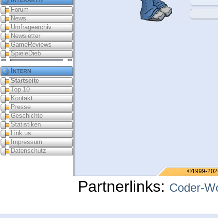
Forum
News
Umfragearchiv
Newsletter
GameReviews
SpieleDieb
Intern
Startseite
Top 10
Kontakt
Presse
Geschichte
Statistiken
Link us
Impressum
Datenschutz
©1999-202
Partnerlinks:
Coder-Wo