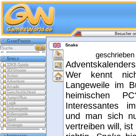
Besucher on
GameFinder
Snake
geschrieben
Spiele
Adventskalendersp
32KB-Spiele
3D/Shooter
Wer kennt nic
Action
Adventure
Langeweile im B
Arcade
Geschicklichkeit
heimischen P
Jump'n'Run
Interessantes i
Logik
Onlinespiele
und man sich nur
Rollenspiele
Sport
vertreiben will, is
Strategie
Interaktiv