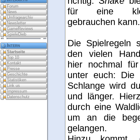
richtig.
Snake
bie
Forum
für eine kle
News
Umfragearchiv
gebrauchen kann.
Newsletter
GameReviews
SpieleDieb
Die Spielregeln s
Intern
den vielen Hand
Startseite
Top 10
hier nochmal fü
Kontakt
Presse
unter euch: Die 
Geschichte
Statistiken
Schlange wird du
Link us
Impressum
und länger. Hie
Datenschutz
durch eine Waldli
um an die bege
gelangen.
Hinzu kommt, 