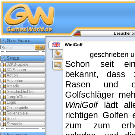
Besucher on
GameFinder
WiniGolf
geschrieben u
Spiele
Schon seit ein
32KB-Spiele
3D/Shooter
bekannt, dass 
Action
Adventure
Rasen und er
Arcade
Geschicklichkeit
Golfschläger meh
Jump'n'Run
WiniGolf
lädt all
Logik
Onlinespiele
richtigen Golfen 
Rollenspiele
Sport
zum zum erhol
Strategie
Interaktiv