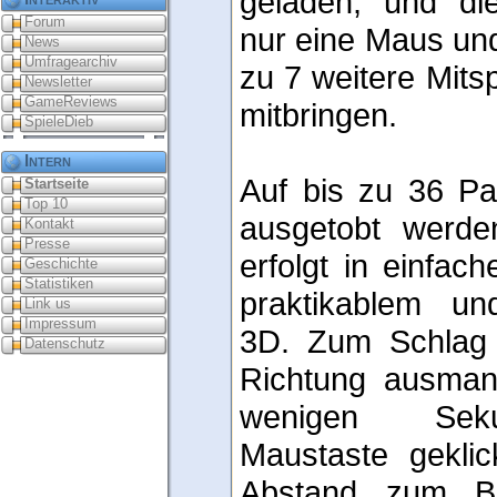
geladen, und di
Forum
nur eine Maus und
News
Umfragearchiv
zu 7 weitere Mitsp
Newsletter
GameReviews
mitbringen.
SpieleDieb
Intern
Auf bis zu 36 Pa
Startseite
Top 10
ausgetobt werden
Kontakt
Presse
erfolgt in einfac
Geschichte
Statistiken
praktikablem und
Link us
Impressum
3D. Zum Schlag 
Datenschutz
Richtung ausmanö
wenigen Seku
Maustaste geklic
Abstand zum Ba