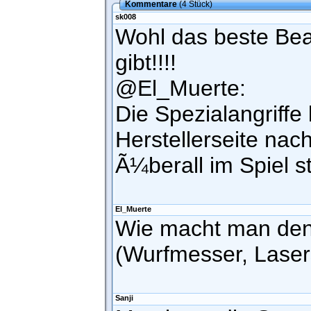
Kommentare
(4 Stück)
sk008
Wohl das beste Bea
gibt!!!!
@El_Muerte:
Die Spezialangriffe
Herstellerseite nac
Ã¼berall im Spiel st
El_Muerte
Wie macht man den
(Wurfmesser, Lasers
Sanji