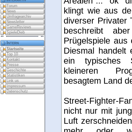
Arealen"... ok d
Forum
klingt wie aus 
News
Umfragearchiv
diverser Privater
Newsletter
GameReviews
beschreibt abe
SpieleDieb
Prügelspiele aus
Intern
Diesmal handelt
Startseite
Top 10
ein typisches 
Kontakt
Presse
kleineren Pro
Geschichte
Statistiken
besagtem Land de
Link us
Impressum
Datenschutz
Street-Fighter-Fa
nicht nur mit jun
Luft zerschneiden
mehr oder we