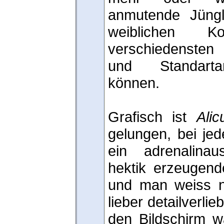
anmutende Jüngl
weiblichen Ko
verschiedensten
und Standartan
können.
Grafisch ist
Alic
gelungen, bei jed
ein adrenalinau
hektik erzeugend
und man weiss n
lieber detailverli
den Bildschirm w