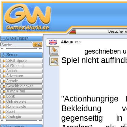
Besucher o
GameFinder
Alicuu
12.3
geschrieben u
Spiele
Spiel nicht auffind
32KB-Spiele
3D/Shooter
Action
Adventure
Arcade
Geschicklichkeit
Jump'n'Run
"Actionhungrige
Logik
Onlinespiele
Bekleidung v
Rollenspiele
Sport
gegenseitig in
Strategie
Interaktiv