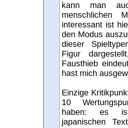
kann man auc
menschlichen Mit
interessant ist hi
den Modus auszuw
dieser Spieltyp
Figur dargestel
Fausthieb eindeuti
hast mich ausgewä
Einzige Kritikpunk
10 Wertungspun
haben: es ist
japanischen Tex