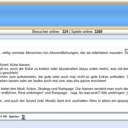
Besucher online:
114
| Spiele online:
1160
ge
.. völlig normale Menschen von Alienentführungen, die sie miterleben mussten. Di
iziert: Kühe klauen.
gilt es, euch die Kühe zu krallen oder abzuknallen (dazu unten mehr), was mit der
n) geschieht.
chen zum aufsammeln, die gute oder auch mal nicht so gute Extras enthalten. 
weben lassen oder sie laufen auch mal rum, was das ganze erschwert.
bietet drei Modi: Action, Strategy und Rampage. Die Namen versteht man nach der E
ühe entführen, Rest umbringen" und Rampage... naja, für was wohl? Alle umbringen ;)
, und auch der Sound (inkl. Musik) lässt sich aushalten. Alles in allem ein spassi
49 MB
Spieler: