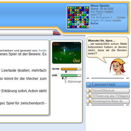
Neue Spiele:
Stand: 28.05.2022
Der Planer
Update
openTTD
Zak McKracken 2 -..
Update
Knights Of Zarria
Update
Bolax
Wusstet ihr, dass...
...wir tatsächlich schon Mails
bekommen haben, in denen
steht, dass wir die Besten
schrieben und getestet von:
Antifa
seien?
eses Spiel ist der Beweis: Es
 Leertaste (krallen, mehrfach
So könnt ihr die Viecher zum
Linkpartner
rklärung sofort, Action steht
Planet3DNow.de
.
TVTower.org aka TVGigant
Browsergame-Base.de
ges Spiel für zwischendurch -