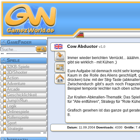
GameFinder
Cow Abductor
v1.0
Immer wieder berichten Verrückt... ääähm.
Spiele
gibt sie wirklich - mit Kühen ;)
32KB-Spiele
Eure Aufgabe ist demnach nicht sehr kompl
3D/Shooter
Kaum in die Rolle des Aliens geschlüpft, 
Action
drücken) bzw. mit der Strg-Taste (abknalle
Adventure
Zwischendurch gibt’s auch noch Fragezei
Beispiel temporär leichter nach oben sch
Arcade
Geschicklichkeit
Zur Krallen-Abknallen-Thematik: Das Spiel 
Jump'n'Run
für "Alle entführen", Strategy für "Rote K
Logik
Grafisch gesehen ist das ganze gut geraten
Onlinespiele
8.
Rollenspiele
Sport
Datum:
11.09.2004
Downloads:
4330
Größe:
7.
Strategie
Interaktiv