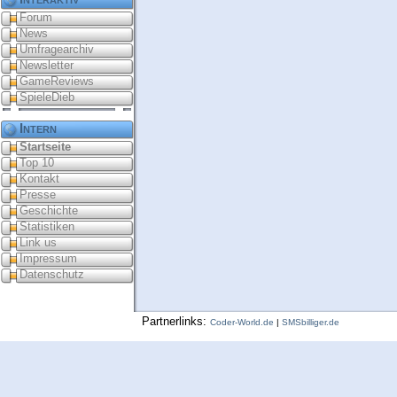
Forum
News
Umfragearchiv
Newsletter
GameReviews
SpieleDieb
Intern
Startseite
Top 10
Kontakt
Presse
Geschichte
Statistiken
Link us
Impressum
Datenschutz
Partnerlinks:
Coder-World.de
|
SMSbilliger.de