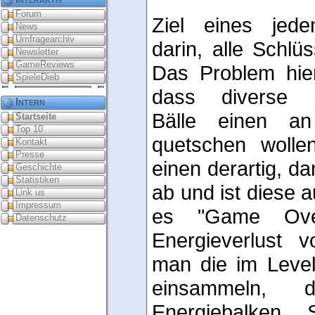
Forum
Ziel eines jede
News
Umfragearchiv
darin, alle Schlü
Newsletter
GameReviews
Das Problem hier
SpieleDieb
dass diverse üb
Intern
Bälle einen an 
Startseite
Top 10
quetschen wollen
Kontakt
Presse
einen derartig, da
Geschichte
Statistiken
ab und ist diese a
Link us
Impressum
es "Game Ove
Datenschutz
Energieverlust v
man die im Level 
einsammeln,
Energiebalken 