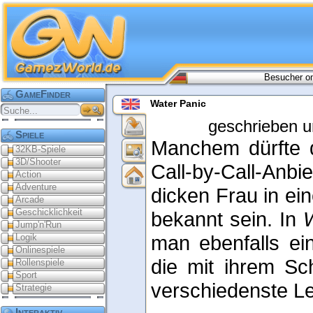
Besucher on
GameFinder
Water Panic
geschrieben u
Spiele
Manchem dürfte 
32KB-Spiele
3D/Shooter
Call-by-Call-An
Action
Adventure
dicken Frau in e
Arcade
Geschicklichkeit
bekannt sein. In
Jump'n'Run
man ebenfalls ei
Logik
Onlinespiele
die mit ihrem Sc
Rollenspiele
Sport
verschiedenste Le
Strategie
Interaktiv