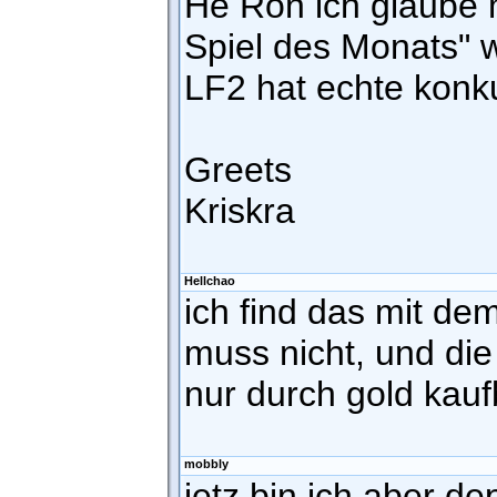
He Ron ich glaube 
Spiel des Monats" w
LF2 hat echte kon
Greets
Kriskra
Hellchao
ich find das mit d
muss nicht, und di
nur durch gold kauf
mobbly
jetz bin ich aber de