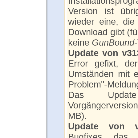
Installations
Version ist übr
wieder eine, die
Download gibt (für
keine
GunBound
Update von v31
Error gefixt, de
Umständen mit e
Problem"-Meldung
Das Upda
Vorgängerversio
MB).
Update von v
Bugfixes, das