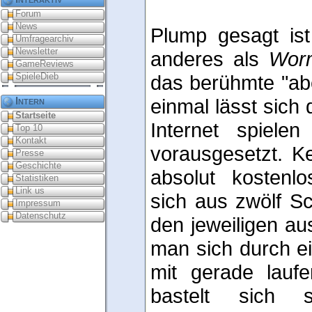
Forum
News
Plump gesagt is
Umfragearchiv
Newsletter
anderes als
Wor
GameReviews
SpieleDieb
das berühmte "ab
Intern
einmal lässt sich 
Startseite
Internet spiele
Top 10
Kontakt
vorausgesetzt. Ke
Presse
Geschichte
absolut kosten
Statistiken
Link us
sich aus zwölf Sc
Impressum
Datenschutz
den jeweiligen aus
man sich durch ei
mit gerade lauf
bastelt sich s