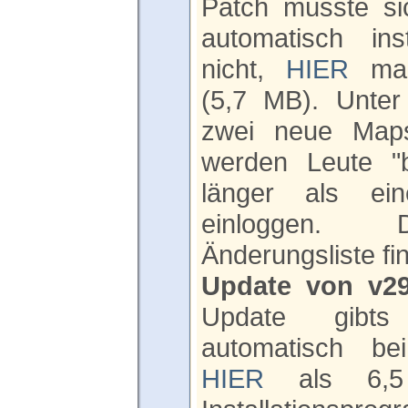
Patch müsste sic
automatisch ins
nicht,
HIER
man
(5,7 MB). Unter
zwei neue Maps
werden Leute "be
länger als ei
einloggen. 
Änderungsliste fi
Update von v29
Update gibt
automatisch bei
HIER
als 6,5