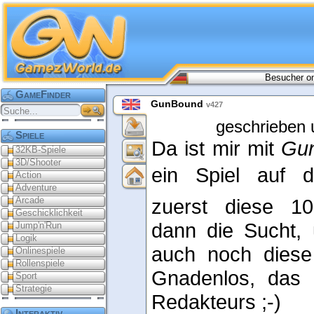
Besucher on
GameFinder
GunBound
v427
geschrieben 
Spiele
Da ist mir mit
Gu
32KB-Spiele
3D/Shooter
ein Spiel auf di
Action
Adventure
Arcade
zuerst diese 1
Geschicklichkeit
dann die Sucht, 
Jump'n'Run
Logik
auch noch diese 
Onlinespiele
Rollenspiele
Gnadenlos, das
Sport
Strategie
Redakteurs ;-)
Interaktiv