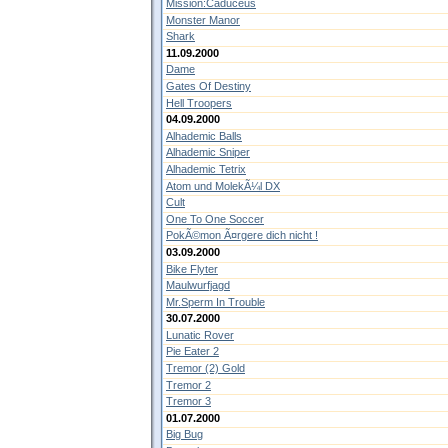
Mission:Caduceus
Monster Manor
Shark
11.09.2000
Dame
Gates Of Destiny
Hell Troopers
04.09.2000
Alhademic Balls
Alhademic Sniper
Alhademic Tetrix
Atom und MolekÃ¼l DX
Cult
One To One Soccer
PokÃ©mon Ã¤rgere dich nicht !
03.09.2000
Bike Flyter
Maulwurfjagd
Mr.Sperm In Trouble
30.07.2000
Lunatic Rover
Pie Eater 2
Tremor (2) Gold
Tremor 2
Tremor 3
01.07.2000
Big Bug