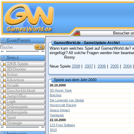
Besucher on
GameFinder
GamezWorld.de - GameUpdate-Archiv!
Wann kam welches Spiel auf GamezWorld.de? w
eingefügt? All solche Fragen werden hier beantwo
Spiele
Ronny
32KB-Spiele
Neue Spiele
2008
|
2007
|
2006
|
2005
|
2004
3D/Shooter
Action
Adventure
Spiele aus dem Jahr:2000
Arcade
26.10.2000
3D Hover Tank
Geschicklichkeit
Butches
Jump'n'Run
Die Legende von Sindai
Logik
Hovercraft Racing
Onlinespiele
Space Impact
Rollenspiele
Twinlands
Sport
22.10.2000
Strategie
123 Free Solitaire
3010
Interaktiv