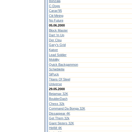
Bonzala
C-Dogs
Carax'95
Citi Mining
No Future
05.06.2000
Block Master
Dart 'm Up
Der Clou
Gary's Grid
Kaiser
Lead Soldier
Mobility
Quick Backgammon
Schieblette
SiPuck
Titans Of Steel
Universe
29.05.2000
Betamax 32K
BoulderDash
Chess 32k
Command Da Bonga 32K
Dissappear 4K
Get Them 32k
Giant Sisters 32K
Hit4M 4K