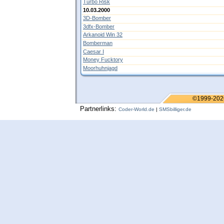
Turbo Risk
10.03.2000
3D-Bomber
3dfx-Bomber
Arkanoid Win 32
Bomberman
Caesar I
Money Fucktory
Moorhuhnjagd
©1999-202
Partnerlinks:
Coder-World.de
|
SMSbilliger.de