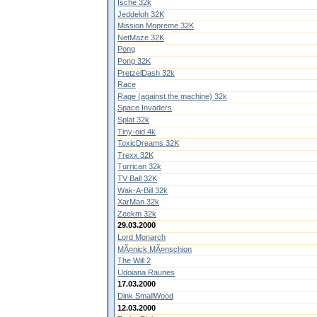
Ische 32k
Jeddeloh 32K
Mission Mopreme 32K
NetMaze 32K
Pong
Pong 32K
PretzelDash 32k
Race
Rage (against the machine) 32k
Space Invaders
Splat 32k
Tiny-oid 4k
ToxicDreams 32K
Trexx 32K
Turrican 32k
TV Ball 32K
Wak-A-Bill 32k
XarMan 32k
Zeekm 32k
29.03.2000
Lord Monarch
MÃ¤nick MÃ¤nschion
The Will 2
Udoiana Raunes
17.03.2000
Dink SmallWood
12.03.2000