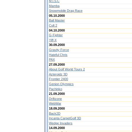
M.I.S.C
Mamba
Snowmobile Drag Race
05.10.2000
Ball Master
Cult 2
04.10.2000
G-Fighter
Yiff-X
30.09.2000
Gravity Force
Hateful Chris
PAX
27.09.2000
About Golf World Tours 2
Azteroidz 3D
Frontier 2400
Genion Olympics
Pachinko
21.09.2000
Driftzone
WebWar
18.09.2000
Back2D
Incanta CarpetGolf 3D
Wedge Invaders
14.09.2000