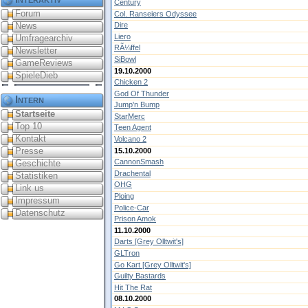
Century
Forum
Col. Ranseiers Odyssee
News
Dire
Liero
Umfragearchiv
RÃ¼ffel
Newsletter
SiBowl
GameReviews
19.10.2000
SpieleDieb
Chicken 2
God Of Thunder
Intern
Jump'n Bump
Startseite
StarMerc
Top 10
Teen Agent
Kontakt
Volcano 2
Presse
15.10.2000
CannonSmash
Geschichte
Drachental
Statistiken
OHG
Link us
Ploing
Impressum
Police-Car
Datenschutz
Prison Amok
11.10.2000
Darts [Grey Olltwit's]
GLTron
Go Kart [Grey Olltwit's]
Guilty Bastards
Hit The Rat
08.10.2000