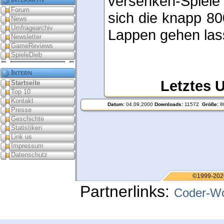
versenken-Spiele
Forum
sich die knapp 80
News
Umfragearchiv
Lappen gehen las
Newsletter
GameReviews
SpieleDieb
Intern
Letztes 
Startseite
Top 10
Kontakt
Datum:
04.09.2000
Downloads:
11572
Größe:
8
Presse
Geschichte
Statistiken
Link us
Impressum
Datenschutz
©1999-202
Partnerlinks:
Coder-Wo