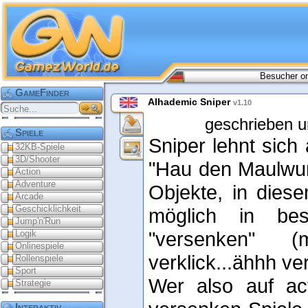
Besucher on
GameFinder
Alhademic Sniper
v1.10
geschrieben u
Spiele
Sniper lehnt sich 
32KB-Spiele
3D/Shooter
"Hau den Maulwurf
Action
Adventure
Objekte, in diese
Arcade
Geschicklichkeit
möglich in bes
Jump'n'Run
"versenken" 
Logik
Onlinespiele
verklick...ähhh v
Rollenspiele
Sport
Wer also auf acti
Strategie
Interaktiv