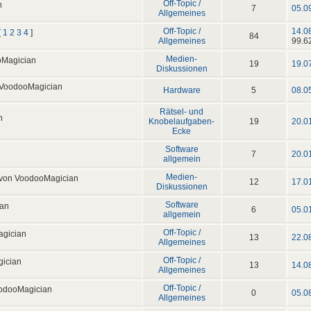
Off-Topic /
n
7
05.0
Allgemeines
Off-Topic /
14.0
[
1
2
3
4
]
84
Allgemeines
99.6
Medien-
oMagician
19
19.0
Diskussionen
 VoodooMagician
Hardware
5
08.0
Rätsel- und
n
Knobelaufgaben-
19
20.0
Ecke
Software
7
20.0
allgemein
Medien-
von VoodooMagician
12
17.0
Diskussionen
Software
an
6
05.0
allgemein
Off-Topic /
gician
13
22.0
Allgemeines
Off-Topic /
ician
13
14.0
Allgemeines
Off-Topic /
odooMagician
0
05.0
Allgemeines