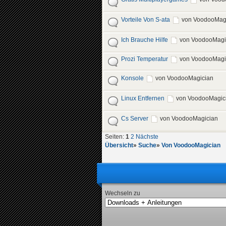
Vorteile Von S-ata
von VoodooMag
Ich Brauche Hilfe
von VoodooMagi
Prozi Temperatur
von VoodooMagi
Konsole
von VoodooMagician
Linux Entfernen
von VoodooMagic
Cs Server
von VoodooMagician
Seiten:
1
2
Nächste
Übersicht
»
Suche
»
Von VoodooMagician
Wechseln zu