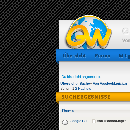
G
Von
Übersicht
Forum
Mitg
Du bist nicht angemeldet.
Übersicht
»
Suche
»
Von VoodooMagician
Seiten:
1
2
Nächste
SUCHERGEBNISSE
Thema
Google Earth
von VoodooMagicia