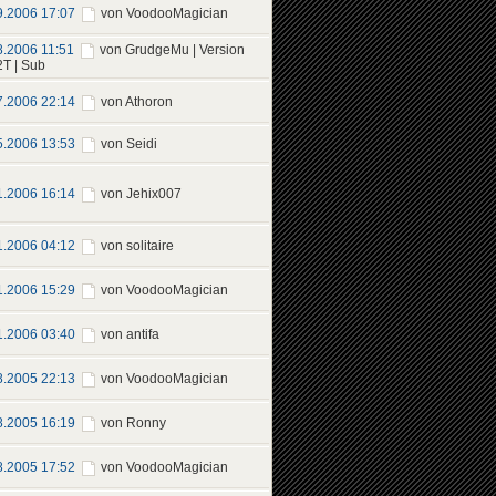
9.2006 17:07
von VoodooMagician
8.2006 11:51
von GrudgeMu | Version
2T | Sub
7.2006 22:14
von Athoron
5.2006 13:53
von Seidi
1.2006 16:14
von Jehix007
1.2006 04:12
von solitaire
1.2006 15:29
von VoodooMagician
1.2006 03:40
von antifa
8.2005 22:13
von VoodooMagician
8.2005 16:19
von Ronny
8.2005 17:52
von VoodooMagician