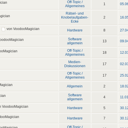
Off-Topic /
cian
1
05.0
Allgemeines
Rätsel- und
gician
Knobelaufgaben-
2
16.0
Ecke
von VoodooMagician
Hardware
8
27.0
Software
oodooMagician
13
09.0
allgemein
Off-Topic /
ooMagician
18
12.0
Allgemeines
Medien-
17
02.0
Diskussionen
Off-Topic /
17
25.0
Allgemeines
agician
Allgemein
2
18.0
Software
cian
4
11.0
allgemein
n VoodooMagician
Hardware
5
30.1
dooMagician
Hardware
7
30.1
Off-Topic /
ooMagician