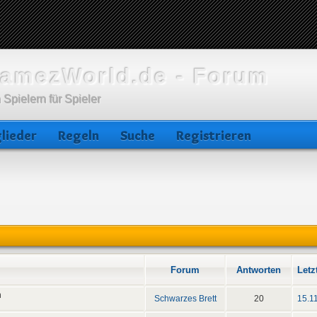
amezWorld.de - Forum
 Spielern für Spieler
lieder
Regeln
Suche
Registrieren
Forum
Antworten
Letz
n
Schwarzes Brett
20
15.1