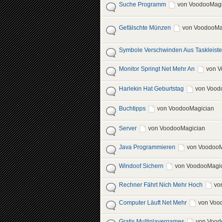
Suche Programm
von VoodooMagi
Gefälschte Münzen
von VoodooMa
Symbole Verschwinden Aus Taskleiste
Monitor Springt Net Mehr An
von V
Harlekin Hat Geburtstag
von Vood
Buchtipps
von VoodooMagician
Server
von VoodooMagician
Java Programmieren
von VoodooM
Windoof Sichern
von VoodooMagi
Rechner Fährt Nich Mehr Hoch
vo
Computer Läuft Net Mehr
von Voo
Gratis Multiplayergames
von Vood