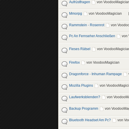
Aufrüstfragen
von VoodooMagicia
Mmorpg
von VoodooMagician
Rammstein - Rosenrot
von Voodo
Pc An Fernseher Anschließen
von
Fieses Rätsel
von VoodooMagicia
Firefox
von VoodooMagician
Dragonforce - Inhuman Rampage
Mozilla Plugins
von VoodooMagici
Laufwerksblenden?
von VoodooMa
Backup Programm
von VoodooMag
Bluetooth Headset Am Pc?
von Vo