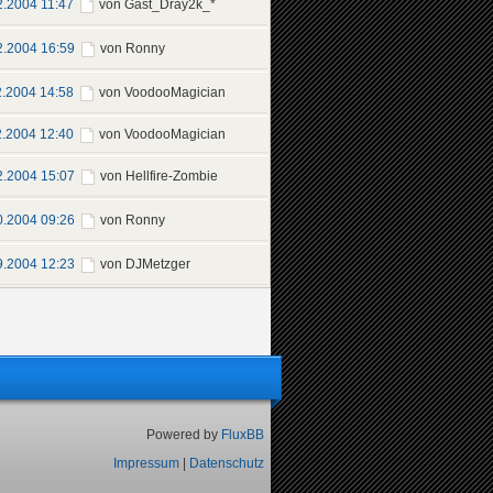
2.2004 11:47
von Gast_Dray2k_*
2.2004 16:59
von Ronny
2.2004 14:58
von VoodooMagician
2.2004 12:40
von VoodooMagician
2.2004 15:07
von Hellfire-Zombie
0.2004 09:26
von Ronny
9.2004 12:23
von DJMetzger
Powered by
FluxBB
Impressum
|
Datenschutz