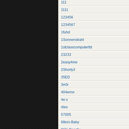
111
1111
123456
1234567
1fuhd
1Sonnenstrahl
1stclasscomputerltd
23233
2easy4me
2Shorty3
35ED
3rr0r
404error
4e.s
4lex
57005
68ers-Baby