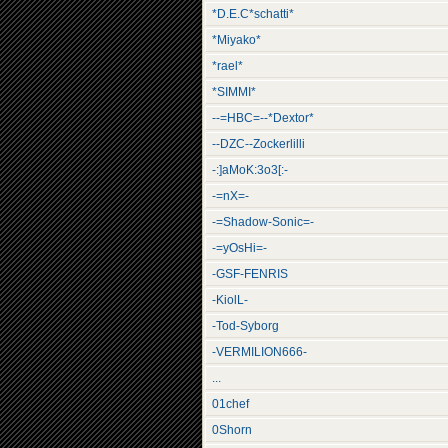
*D.E.C*schatti*
*Miyako*
*rael*
*SIMMI*
--=HBC=--*Dextor*
--DZC--Zockerlilli
-:]aMoK:3o3[:-
-=nX=-
-=Shadow-Sonic=-
-=yOsHi=-
-GSF-FENRIS
-KiolL-
-Tod-Syborg
-VERMILION666-
...
01chef
0Shorn