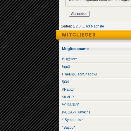
Seiten:
1
2
3
…
63
Nächste
MITGLIEDER
Mitgliedsname
!*H@tice*!
!ng@
!TheBigBlackShadow!
!|)34
#Raptor
$!LVER
%"!§&!%§/
(>BOA<) Hawkins
*-Symbiosis-*
*Bazoo*