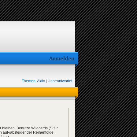
Anmelden
Themen:
Aktiv
|
Unbeantwortet
 bleiben. Benutze Wildcards (*) für
n auf-/absteigender Reihenfolge.
folge.