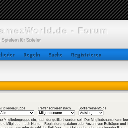
amezWorld.de - Forum
 Spielern für Spieler
lieder
Regeln
Suche
Registrieren
Mitgliedergruppe
Treffer sortieren nach
Sortierreihenfolge
 Mitgliedergruppe ein, nach der gefiltert werden soll. Der Mitgliedsname kann leer
re die Mitglieder nach Namen, Registrierungsdatum oder Anzahl von Beiträgen und i
rierungsdatum oder Anzahl der Beiträge in aufsteigender oder absteigender Reihen