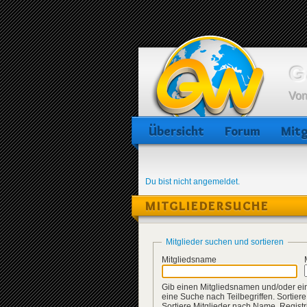
G
Von
Übersicht
Forum
Mitg
Du bist nicht angemeldet.
MITGLIEDERSUCHE
Mitglieder suchen und sortieren
Mitgliedsname
Gib einen Mitgliedsnamen und/oder eine
eine Suche nach Teilbegriffen. Sortie
Sortiere Mitglieder nach Name, Regist