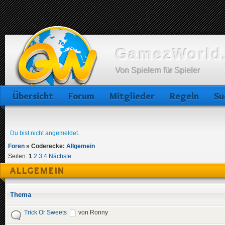
GamezWorld.
Von Spielern für Spieler
Übersicht
Forum
Mitglieder
Regeln
Su
Du bist nicht angemeldet.
Foren
»
Coderecke:
Allgemein
Seiten:
1
2
3
4
Nächste
ALLGEMEIN
Thema
Trick Or Sweets
von Ronny