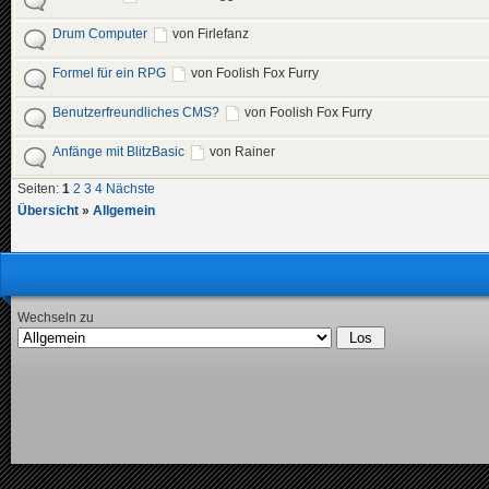
Drum Computer
von Firlefanz
Formel für ein RPG
von Foolish Fox Furry
Benutzerfreundliches CMS?
von Foolish Fox Furry
Anfänge mit BlitzBasic
von Rainer
Seiten:
1
2
3
4
Nächste
Übersicht
»
Allgemein
Wechseln zu