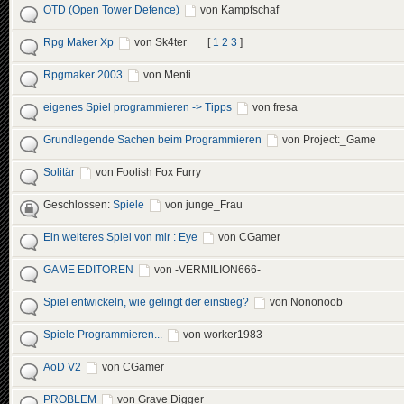
OTD (Open Tower Defence)
von Kampfschaf
Rpg Maker Xp
von Sk4ter
[
1
2
3
]
Rpgmaker 2003
von Menti
eigenes Spiel programmieren -> Tipps
von fresa
Grundlegende Sachen beim Programmieren
von Project:_Game
Solitär
von Foolish Fox Furry
Geschlossen:
Spiele
von junge_Frau
Ein weiteres Spiel von mir : Eye
von CGamer
GAME EDITOREN
von -VERMILION666-
Spiel entwickeln, wie gelingt der einstieg?
von Nononoob
Spiele Programmieren...
von worker1983
AoD V2
von CGamer
PROBLEM
von Grave Digger