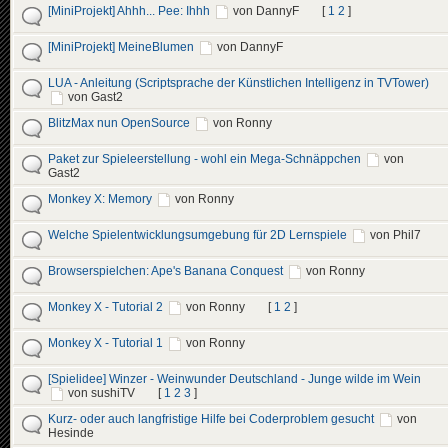
[MiniProjekt] Ahhh... Pee: Ihhh
von DannyF
[
1
2
]
[MiniProjekt] MeineBlumen
von DannyF
LUA - Anleitung (Scriptsprache der Künstlichen Intelligenz in TVTower)
von Gast2
BlitzMax nun OpenSource
von Ronny
Paket zur Spieleerstellung - wohl ein Mega-Schnäppchen
von
Gast2
Monkey X: Memory
von Ronny
Welche Spielentwicklungsumgebung für 2D Lernspiele
von Phil7
Browserspielchen: Ape's Banana Conquest
von Ronny
Monkey X - Tutorial 2
von Ronny
[
1
2
]
Monkey X - Tutorial 1
von Ronny
[Spielidee] Winzer - Weinwunder Deutschland - Junge wilde im Wein
von sushiTV
[
1
2
3
]
Kurz- oder auch langfristige Hilfe bei Coderproblem gesucht
von
Hesinde