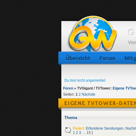
G
Von
Übersicht
Forum
Mitg
Du bist nicht angemeldet.
Foren
»
TVGigant / TVTower:
Eigene TVTow
Seiten:
1
2
Nächste
EIGENE TVTOWER-DATEN
Thema
Fixiert:
Erfundene Sendungen, Nachr
1
2
3
…
15
]