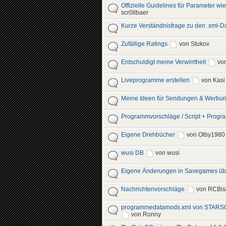
Offizielle Guidelines für Parameter wie
scr0llbaer
Kurze Verständnisfrage zu den .xml-D
Zufällige Ratings
von Stukov
Entschuldigt meine Verwirrtheit
vo
Liveprogramme erstellen
von Kasi
Meine Ideen für Sendungen & Werbu
Programmvorschläge / Script + Prog
Eigene Drehbücher
von Olby1980
wusi DB
von wusi
Eigene Änderungen in Savegames üb
Nachrichtenvorschläge
von RCBis
programmedatamods.xml von STARSCr
von Ronny