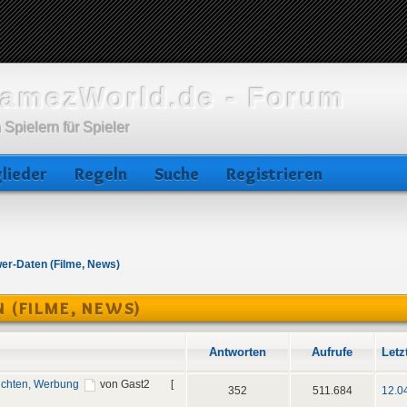
amezWorld.de - Forum
 Spielern für Spieler
lieder
Regeln
Suche
Registrieren
er-Daten (Filme, News)
 (FILME, NEWS)
Antworten
Aufrufe
Letz
ichten, Werbung
von Gast2
[
352
511.684
12.0