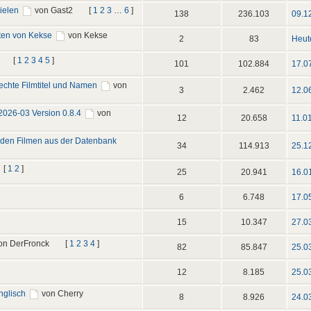
ielen
von Gast2
[
1
2
3
…
6
]
138
236.103
09.1
ten von Kekse
von Kekse
2
83
Heut
[
1
2
3
4
5
]
101
102.884
17.0
echte Filmtitel und Namen
von
3
2.462
12.0
2026-03 Version 0.8.4
von
12
20.658
11.0
nden Filmen aus der Datenbank
34
114.913
25.1
[
1
2
]
25
20.941
16.0
6
6.748
17.0
15
10.347
27.0
on DerFronck
[
1
2
3
4
]
82
85.847
25.0
12
8.185
25.0
nglisch
von Cherry
8
8.926
24.0