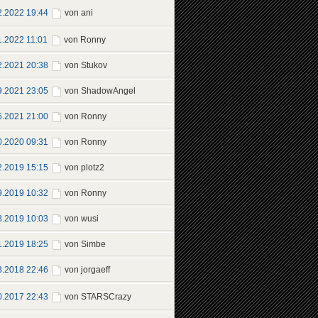
2.2022 19:44
von ani
1.2022 11:01
von Ronny
2.2021 20:38
von Stukov
9.2021 23:05
von ShadowAngel
5.2021 21:00
von Ronny
0.2020 09:31
von Ronny
2.2019 15:15
von plotz2
9.2019 10:32
von Ronny
8.2019 10:03
von wusi
1.2019 18:25
von Simbe
3.2018 22:46
von jorgaeff
0.2017 22:43
von STARSCrazy