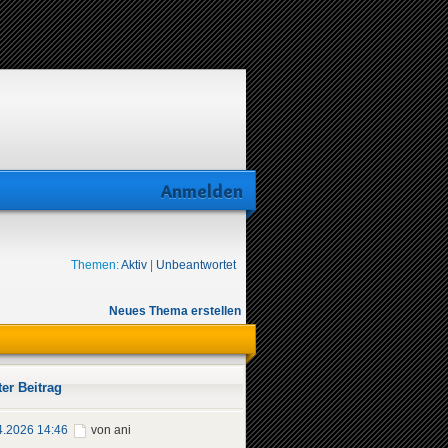
Anmelden
Themen:
Aktiv
|
Unbeantwortet
Neues Thema erstellen
ter Beitrag
4.2026 14:46
von ani