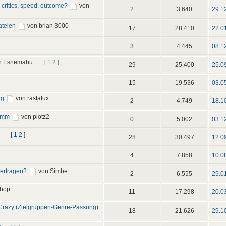
 critics, speed, outcome?
von
2
3.640
29.1
ateien
von brian 3000
17
28.410
22.0
3
4.445
08.1
n Esnemahu
[
1
2
]
29
25.400
25.0
15
19.536
03.0
ng
von rastatux
2
4.749
18.1
ramm
von plotz2
0
5.002
03.1
[
1
2
]
28
30.497
12.0
4
7.858
10.0
ertragen?
von Simbe
2
6.555
29.0
hop
11
17.298
20.0
azy (Zielgruppen-Genre-Passung)
18
21.626
29.1