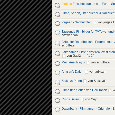
Fixiert:
Einschaltquoten aus Euren Sp
Filme, Serien, Drehbücher & Nachrich
jorgaeff - Nachrichten
von jorgaeff
Tausende Filmbilder für TVTower und 
tvtower_fan
Aktueller Datenbestand Programme - 
scr0llbaer
Fakenamen-Liste nebst real existiere
von Gast2
[
1
2
]
Mein Anschlag :)
von scr0llbaer
Ariksan's Daten
von ariksan
Stukovs Daten
von Stukov81
Filme und Serien von DerFronck
v
Cujos Daten
von Cujo
Datenbank - Filmnamen - Orignale - E