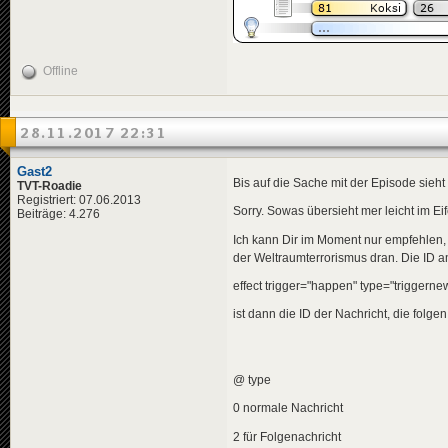
</
news
>
<
news
id
=
"news-jorg
<
availabili
<
title
>
Offline
<
de
>
Ber
</
title
>
<
descriptio
<
de
>
Zun
28.11.2017 22:31
</
descripti
<
data
genre
<
effects
>
Gast2
Bis auf die Sache mit der Episode sieht
<!-- "i
TVT-Roadie
<
effect
Registriert: 07.06.2013
Sorry. Sowas übersieht mer leicht im Ei
Beiträge: 4.276
</
effects
>
</
news
>
Ich kann Dir im Moment nur empfehlen,
der Weltraumterrorismus dran. Die ID 
<
news
id
=
"news-jorg
<
availabili
effect trigger="happen" type="trigge
<
title
>
<
de
>
Bea
ist dann die ID der Nachricht, die folgen 
</
title
>
<
descriptio
<
de
>
Ber
</
descripti
<
data
genre
@ type
</
news
>
0 normale Nachricht
<
news
id
=
"news-jorg
2 für Folgenachricht
<
availabili