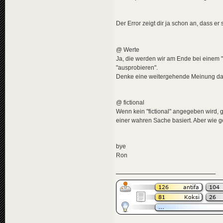
<
news
id
=
"news-jorg
<
title
>
<
de
>
Don
Der Error zeigt dir ja schon an, dass er
</
title
>
<
descriptio
<
de
>
Bei
@ Werte
</
descripti
<
data
genre
Ja, die werden wir am Ende bei einem 
<
effects
>
"ausprobieren".
<!-- "m
Denke eine weitergehende Meinung daz
<
effect
</
effects
>
</
news
>
@ fictional
<
news
id
=
"news-
Wenn kein "fictional" angegeben wird, g
<
title
>
einer wahren Sache basiert. Aber wie g
<
de
>
"Me
</
title
>
<
descriptio
bye
<
de
>
Der
</
descripti
Ron
<
data
genre
<
effects
>
<!-- "i
<
effect
</
effects
>
</
news
>
<
news
id
=
"news-
<
title
>