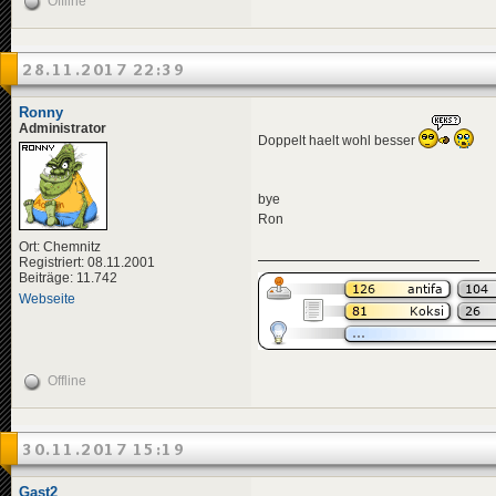
Offline
<
news
id
=
"news-jorg
<
availabili
<
title
>
28.11.2017 22:39
<
de
>
Kei
</
title
>
<
descriptio
Ronny
<
de
>
Zum
Administrator
Doppelt haelt wohl besser
</
descripti
<
data
genre
</
news
>
bye
<
news
id
=
"news-jorg
Ron
<
availabili
<
title
>
Ort: Chemnitz
<
de
>
Fit
Registriert: 08.11.2001
</
title
>
Beiträge: 11.742
<
descriptio
Webseite
<
de
>
Der
</
descripti
<
data
genre
</
news
>
Offline
<
news
id
=
"news-jorg
<
availabili
<
title
>
<
de
>
Bea
30.11.2017 15:19
</
title
>
<
descriptio
<
de
>
Wei
Gast2