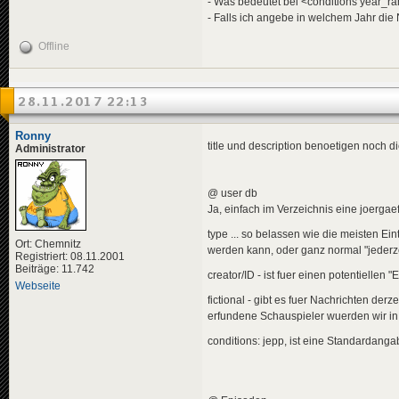
- Was bedeutet bei <conditions year_r
<
descriptio
- Falls ich angebe in welchem Jahr die
<
de
>
Bei
</
descripti
Offline
<
data
genre
</
news
>
<
news
id
=
"news-jorg
28.11.2017 22:13
<
availabili
<
title
>
<
de
>
"Fi
Ronny
</
title
>
title und description benoetigen noch die
Administrator
<
descriptio
<
de
>
Mit
</
descripti
@ user db
<
data
genre
</
news
>
Ja, einfach im Verzeichnis eine joergaef
type ... so belassen wie die meisten Ei
Ort: Chemnitz
werden kann, oder ganz normal "jederzei
Registriert: 08.11.2001
<!-- "SPORT" -->
Beiträge: 11.742
creator/ID - ist fuer einen potentielle
<
news
id
=
"news-jorg
Webseite
<
availabili
fictional - gibt es fuer Nachrichten der
<
title
>
<
de
>
Che
erfundene Schauspieler wuerden wir in
</
title
>
conditions: jepp, ist eine Standardanga
<
descriptio
<
de
>
All
</
descripti
<
data
genre
</
news
>