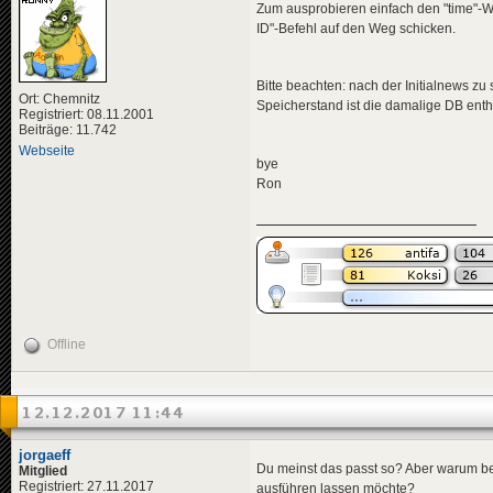
<
title
>
Zum ausprobieren einfach den "time"-We
<
de
>
Wel
ID"-Befehl auf den Weg schicken.
</
title
>
<
descriptio
<
de
>
Gin
Bitte beachten: nach der Initialnews zu
</
descripti
Ort: Chemnitz
<
data
genre
Speicherstand ist die damalige DB enth
Registriert: 08.11.2001
</
news
>
Beiträge: 11.742
Webseite
bye
Ron
<
news
id
=
"news-jorg
<
title
>
<
de
>
Fau
</
title
>
<
descriptio
<
de
>
Ein
</
descripti
<
data
genre
</
news
>
Offline
<
news
id
=
"news-jorg
<
title
>
<
de
>
Bli
</
title
>
12.12.2017 11:44
<
descriptio
<
de
>
For
</
descripti
jorgaeff
Du meinst das passt so? Aber warum b
<
data
genre
Mitglied
</
news
>
Registriert: 27.11.2017
ausführen lassen möchte?