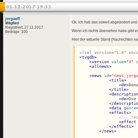
<
de
>
Den
</
descripti
01.12.2017 19:33
<
data
genre
<
effects
>
jorgaeff
<!-- "ü
Ok, ich hab das soweit abgeändert und 
Mitglied
<
effect
Registriert: 27.11.2017
</
effects
>
Wenn ich nichts übersehen habe gibt e
Beiträge: 100
</
news
>
Hier der aktuelle Stand (Nachrichten nac
<
news
id
=
"news-jorg
<
title
>
<
de
>
Leo
<?xml version="1.0" enc
</
title
>
<
tvgdb
>
<
descriptio
<
version
value
=
"3"
<
de
>
Auf
<
allnews
>
</
descripti
<
data
genre
<
news
id
=
"news-jorg
<
effects
>
<
title
>
<!-- "i
<
de
>
Don
<
effect
</
title
>
</
effects
>
<
descriptio
</
news
>
<
de
>
Die
</
descripti
<
news
id
=
"news-jorg
<
data
genre
<
title
>
<
effects
>
<
de
>
Leo
<!-- "m
</
title
>
<
effect
<
descriptio
</
effects
>
<
de
>
Für
</
news
>
</
descripti