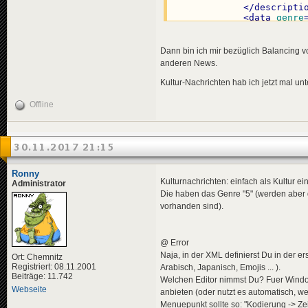
</
descripti
<
data
genre
<
effects
>
<!-- "u
<
effect
Dann bin ich mir bezüglich Balancing vo
</
effects
>
anderen News.
</
news
>
Kultur-Nachrichten hab ich jetzt mal u
<
news
id
=
"news-
<
title
>
Offline
<
de
>
Don
</
title
>
<
descriptio
<
de
>
Wei
30.11.2017 21:15
</
descripti
<
data
genre
</
news
>
Ronny
Kulturnachrichten: einfach als Kultur ei
Administrator
Die haben das Genre "5" (werden aber 
vorhanden sind).
<
news
id
=
"news-
<
title
>
<
de
>
Rol
@ Error
</
title
>
<
descriptio
Naja, in der XML definierst Du in der e
Ort: Chemnitz
<
de
>
Mit
Registriert: 08.11.2001
Arabisch, Japanisch, Emojis ... ).
</
descripti
Beiträge: 11.742
Welchen Editor nimmst Du? Fuer Windo
<
data
genre
Webseite
anbieten (oder nutzt es automatisch, w
</
news
>
Menuepunkt sollte so: "Kodierung -> Ze