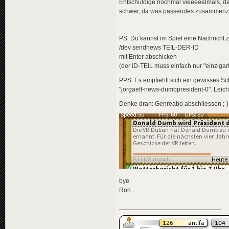
</
effects
>
<
descriptio
Entschuldige nochmal vieeeeelmals, das
</
news
>
<
de
>
In 
schwer, da was passendes zusammenzus
</
descripti
<
news
id
=
"news-
<
data
genre
<
title
>
</
news
>
PS: Du kannst im Spiel eine Nachricht 
<
de
>
Don
</
title
>
<
news
id
=
"news-jorg
/dev sendnews TEIL-DER-ID
<
descriptio
<
availabili
mit Enter abschicken
<
de
>
Wei
<
title
>
(der ID-TEIL muss einfach nur "einzigar
</
descripti
<
de
>
Lad
<
data
genre
</
title
>
PPS: Es empfiehlt sich ein gewisses Sc
</
news
>
<
descriptio
"jorgaeff-news-dumbpresident-0". Leic
</
allnews
>
<
de
>
Ab 
</
tvgdb
>
</
descripti
Denke dran: Genreabo abschliessen ;-)
<
data
genre
</
news
>
<
news
id
=
"news-jorg
<
availabili
<
title
>
<
de
>
Kur
</
title
>
<
descriptio
<
de
>
Mit
bye
</
descripti
Ron
<
data
genre
<
effects
>
<!-- "u
<
effect
</
effects
>