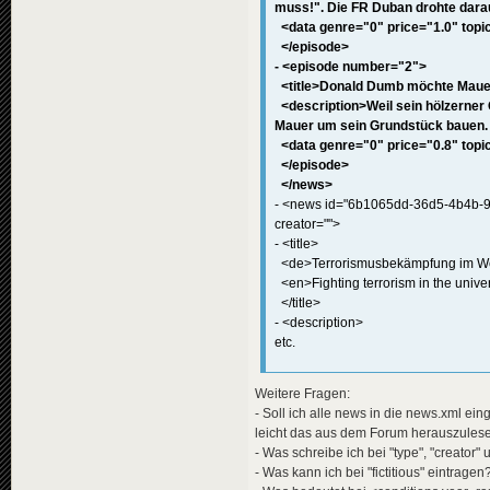
muss!". Die FR Duban drohte dara
<
data
genre
<
effects
>
<data genre="0" price="1.0" topic
<!-- "i
</episode>
<
effect
- <episode number="2">
</
effects
>
<title>Donald Dumb möchte Mauer
</
news
>
<description>Weil sein hölzerner 
<
news
id
=
"news-jorg
Mauer um sein Grundstück bauen. S
<
availabili
<data genre="0" price="0.8" topic
<
title
>
</episode>
<
de
>
Rus
</news>
</
title
>
- <news id="6b1065dd-36d5-4b4b-9
<
descriptio
<
de
>
Vor
creator="">
</
descripti
- <title>
<
data
genre
<de>Terrorismusbekämpfung im We
<
effects
>
<en>Fighting terrorism in the univ
<!-- "i
</title>
<
effect
</
effects
>
- <description>
</
news
>
etc.
Weitere Fragen:
<!-- "SHOWBIZ" -->
- Soll ich alle news in die news.xml ei
<
news
id
=
"news-
leicht das aus dem Forum herauszules
<
availabili
<
title
>
- Was schreibe ich bei "type", "creator" 
<
de
>
"Sn
- Was kann ich bei "fictitious" eintragen
</
title
>