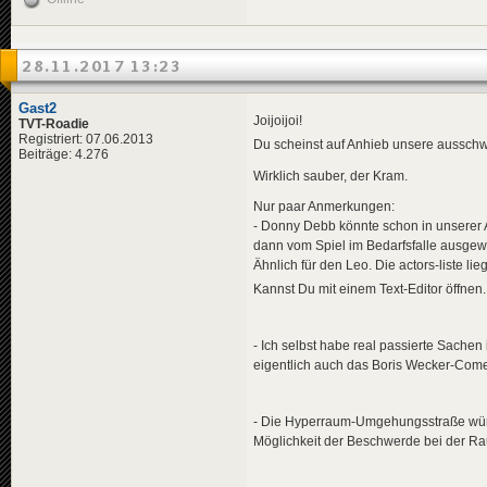
<
data
genre
<
effects
>
<!-- "i
<
effect
28.11.2017 13:23
</
effects
>
</
news
>
Gast2
<
news
id
=
"news-jorg
Joijoijoi!
TVT-Roadie
<
availabili
Registriert: 07.06.2013
Du scheinst auf Anhieb unsere ausschwe
<
title
>
Beiträge: 4.276
<
de
>
40 
Wirklich sauber, der Kram.
</
title
>
<
descriptio
Nur paar Anmerkungen:
<
de
>
Ung
- Donny Debb könnte schon in unserer
</
descripti
dann vom Spiel im Bedarfsfalle ausgew
<
data
genre
<
effects
>
Ähnlich für den Leo. Die actors-liste lie
<!-- "i
Kannst Du mit einem Text-Editor öffnen
<
effect
</
effects
>
</
news
>
- Ich selbst habe real passierte Sachen
<
news
id
=
"news-jorg
eigentlich auch das Boris Wecker-Com
<
availabili
<
title
>
<
de
>
Gro
- Die Hyperraum-Umgehungsstraße würd
</
title
>
Möglichkeit der Beschwerde bei der Ra
<
descriptio
<
de
>
In 
</
descripti