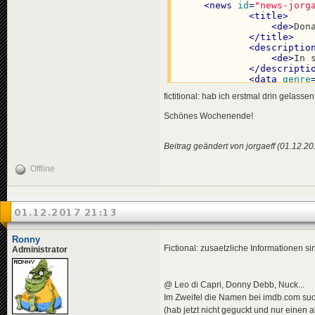
<
data
genre
<
news
id
=
"news-jorg
</
news
>
<
title
>
<
de
>
Don
</
title
>
<
descriptio
<
de
>
In 
</
descripti
<
news
id
=
"news-
<
data
genre
<
title
>
<
effects
>
fictitional: hab ich erstmal drin gelasse
<
de
>
Fau
<!-- "u
</
title
>
<
effect
Schönes Wochenende!
<
descriptio
</
effects
>
<
de
>
Ein
</
news
>
</
descripti
Beitrag geändert von jorgaeff (01.12.2
<
data
genre
<
news
id
=
"news-jorg
</
news
>
<
title
>
Offline
<
de
>
Don
<
news
id
=
"news-
</
title
>
<
title
>
<
descriptio
<
de
>
Bli
<
de
>
Wei
01.12.2017 21:13
</
title
>
</
descripti
<
descriptio
<
data
genre
<
de
>
For
<
effects
>
Ronny
</
descripti
<!-- "m
Fictional: zusaetzliche Informationen s
Administrator
<
data
genre
<
effect
</
news
>
</
effects
>
</
news
>
@ Leo di Capri, Donny Debb, Nuck...
<
news
id
=
"news-jorg
Im Zweifel die Namen bei imdb.com suche
<
title
>
<
news
id
=
"news-jorg
<
de
>
New
(hab jetzt nicht geguckt und nur einen 
<
title
>