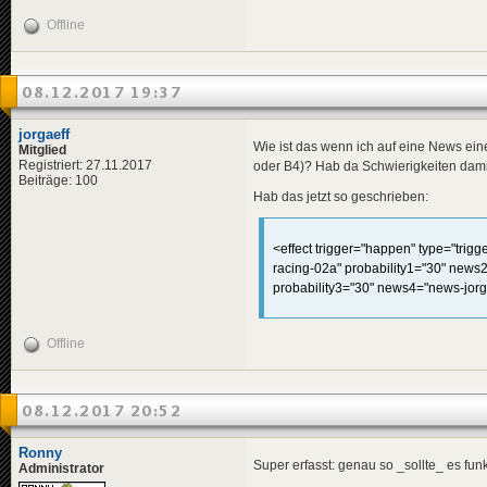
<
data
genre
<
effects
>
Offline
<!-- "i
<
effect
</
effects
>
</
news
>
08.12.2017 19:37
<
news
id
=
"news-jorg
jorgaeff
<
title
>
Wie ist das wenn ich auf eine News ein
Mitglied
<
de
>
Leo
Registriert: 27.11.2017
oder B4)? Hab da Schwierigkeiten dami
</
title
>
Beiträge: 100
<
descriptio
Hab das jetzt so geschrieben:
<
de
>
Für
</
descripti
<
data
genre
<effect trigger="happen" type="trig
</
news
>
racing-02a" probability1="30" news2
probability3="30" news4="news-jorga
<
news
id
=
"news-jorg
<
title
>
Offline
<
de
>
Blu
</
title
>
<
descriptio
<
de
>
Zum
08.12.2017 20:52
</
descripti
<
data
genre
</
news
>
Ronny
Super erfasst: genau so _sollte_ es fun
Administrator
<
news
id
=
"news-jorg