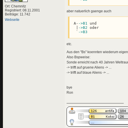
<
descriptio
<
de
>
Wei
<
de
>
Da 
</
descripti
Ort: Chemnitz
</
descripti
<
data
genre
Registriert: 08.11.2001
aber natuerlich gaenge auch
<
data
genre
<
effects
>
Beiträge: 11.742
</
news
>
<!-- "ü
Webseite
<
effect
A-
->B1
 und

<
news
id
=
"news-
</
effects
>
 |
->B2
 oder

<
title
>
</
news
>
 `
->B3
<
de
>
Jun
</
title
>
<
news
id
=
"news-jorg
<
descriptio
<
title
>
etc.
<
de
>
Wei
<
de
>
Leo
</
descripti
Aus den "Bs" koennten wiederum eigens
</
title
>
<
data
genre
<
descriptio
Also Bspweise:
</
news
>
<
de
>
Den
Sonde erreicht nach 40 Jahren Weltra
</
descripti
-> trifft auf gruene Aliens -> ...
<
news
id
=
"news-
<
data
genre
-> trifft auf blaue Aliens -> ...
<
title
>
<
effects
>
<
de
>
Kin
<!-- "ü
</
title
>
<
effect
<
descriptio
</
effects
>
bye
<
de
>
Zwe
</
news
>
Ron
</
descripti
<
data
genre
<
news
id
=
"news-jorg
</
news
>
<
title
>
<
de
>
Leo
</
allnews
>
</
title
>
</
tvgdb
>
<
descriptio
<
de
>
Auf
</
descripti