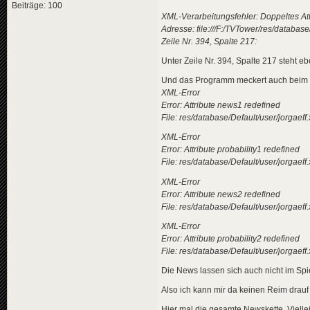
Beiträge: 100
<
news
id
=
"news-jorg
XML-Verarbeitungsfehler: Doppeltes Att
<
title
>
Adresse: file:///F:/TVTower/res/database
<
de
>
New
Zeile Nr. 394, Spalte 217:
</
title
>
<
descriptio
Unter Zeile Nr. 394, Spalte 217 steht e
<
de
>
Zah
</
descripti
Und das Programm meckert auch beim S
<
data
genre
XML-Error
</
news
>
Error: Attribute news1 redefined
File: res/database/Default/user/jorgae
<
news
id
=
"news-jorg
<
title
>
XML-Error
<
de
>
Ora
Error: Attribute probability1 redefined
</
title
>
<
descriptio
File: res/database/Default/user/jorgae
<
de
>
Heu
XML-Error
</
descripti
<
data
genre
Error: Attribute news2 redefined
<
effects
>
File: res/database/Default/user/jorgae
<!-- "i
<
effect
XML-Error
</
effects
>
Error: Attribute probability2 redefined
</
news
>
File: res/database/Default/user/jorgae
<
news
id
=
"news-jorg
Die News lassen sich auch nicht im Spie
<
title
>
<
de
>
Neu
Also ich kann mir da keinen Reim drau
</
title
>
<
descriptio
Hier mal die gesamte Newskette. Viellei