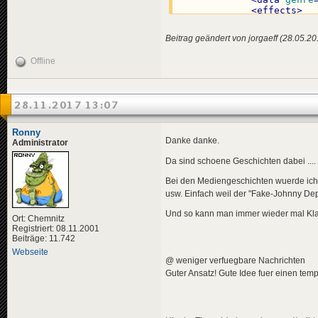
<
effects
>
<!-- "i
<
effect
Beitrag geändert von jorgaeff (28.05.2
</
effects
>
</
news
>
Offline
<
news
id
=
"news-jorg
<
availabili
<
title
>
28.11.2017 13:07
<
de
>
Deu
</
title
>
<
descriptio
Ronny
<
de
>
Bun
Danke danke.
Administrator
</
descripti
<
data
genre
Da sind schoene Geschichten dabei ....
<
effects
>
<!-- "i
Bei den Mediengeschichten wuerde ich d
<
effect
usw. Einfach weil der "Fake-Johnny De
</
effects
>
</
news
>
Und so kann man immer wieder mal Klat
Ort: Chemnitz
Registriert: 08.11.2001
<
news
id
=
"news-jorg
Beiträge: 11.742
<
availabili
Webseite
<
title
>
@ weniger verfuegbare Nachrichten
<
de
>
Kap
Guter Ansatz! Gute Idee fuer einen temp
</
title
>
<
descriptio
<
de
>
Bun
</
descripti