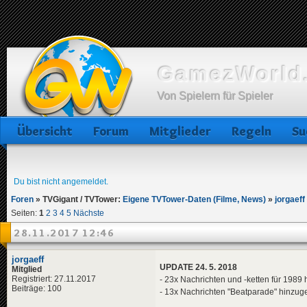
GamezWorld.
Von Spielern für Spieler
Übersicht
Forum
Mitglieder
Regeln
Su
Du bist nicht angemeldet.
Foren
»
TVGigant / TVTower:
Eigene TVTower-Daten (Filme, News)
»
jorgaeff
Seiten:
1
2
3
4
5
Nächste
28.11.2017 12:46
jorgaeff
UPDATE 24. 5. 2018
Mitglied
Registriert: 27.11.2017
- 23x Nachrichten und -ketten für 1989 
Beiträge: 100
- 13x Nachrichten "Beatparade" hinzug