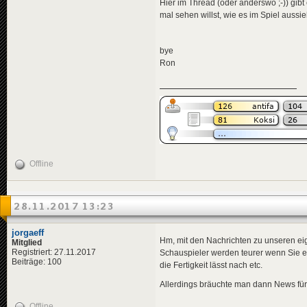
<
data
genre
Hier im Thread (oder anderswo ;-)) gibt 
<
effects
>
mal sehen willst, wie es im Spiel aussie
<!-- "i
<
effect
</
effects
>
bye
</
news
>
Ron
<
news
id
=
"news-jorg
<
availabili
<
title
>
<
de
>
Ung
</
title
>
<
descriptio
<
de
>
Ung
</
descripti
<
data
genre
Offline
<
effects
>
<!-- "i
<
effect
</
effects
>
28.11.2017 13:23
</
news
>
<
news
id
=
"news-jorg
jorgaeff
<
availabili
Hm, mit den Nachrichten zu unseren ei
Mitglied
<
title
>
Registriert: 27.11.2017
Schauspieler werden teurer wenn Sie 
<
de
>
Ost
Beiträge: 100
die Fertigkeit lässt nach etc.
</
title
>
<
descriptio
Allerdings bräuchte man dann News für
<
de
>
Im 
</
descripti
Offline