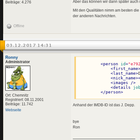
Aber das können wir dann später auch
Beiträge: 4.276
<
data
genre
<
effect
<
effects
>
</
effects
>
Mit den Qualitäten nimm am besten die 
<!-- "u
</
news
>
der anderen Nachrichten.
<
effect
</
effects
>
<
news
id
=
"news-jorg
Offline
</
news
>
<
title
>
<
de
>
Nuc
<
news
id
=
"news-
</
title
>
<
title
>
<
descriptio
03.12.2017 14:31
<
de
>
Pol
<
de
>
Lau
</
title
>
</
descripti
<
descriptio
<
data
genre
Ronny
<
de
>
Die
</
news
>
Administrator
<
person
id
=
"e79
</
descripti
<
first_name
<
data
genre
<
news
id
=
"news-jorg
<
last_name
>
</
news
>
<
title
>
<
nick_name
>
<
de
>
Don
<
images
 />
<
news
id
=
"news-jorg
</
title
>
<
details
jo
<
title
>
<
descriptio
</
person
>
<
de
>
Fes
<
de
>
Bei
Ort: Chemnitz
</
title
>
</
descripti
Registriert: 08.11.2001
<
descriptio
<
data
genre
Beiträge: 11.742
Anhand der IMDB-ID ist das J. Depp.
<
de
>
Dre
<
effects
>
Webseite
</
descripti
<!-- "m
<
data
genre
<
effect
</
news
>
</
effects
>
bye
</
news
>
Ron
<
news
id
=
"news-jorg
<
title
>
<
news
id
=
"news-jorg
<
de
>
Hyp
<
title
>