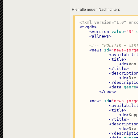
Hier alle neuen Nachrichten:
<?xml version="1.0" enc
<
tvgdb
>
<
version
value
=
"3"
<
allnews
>
<!-- "POLITIK + WIR
<
news
id
=
"news-jorg
<
availabili
<
title
>
<
de
>
Von
</
title
>
<
descriptio
<
de
>
Die
</
descripti
<
data
genre
</
news
>
<
news
id
=
"news-jorg
<
availabili
<
title
>
<
de
>
Kap
</
title
>
<
descriptio
<
de
>
Die
</
descripti
<
data
genre