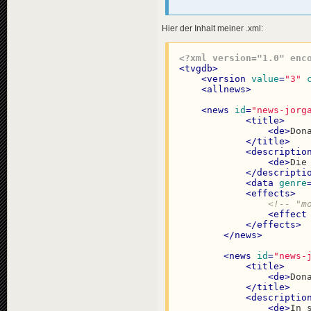
<
effect
</
effects
>
Hier der Inhalt meiner .xml:
</
news
>
<
news
id
=
"news-jorg
<?xml version="1.0" enc
<
availabili
<
tvgdb
>
<
title
>
<
version
value
=
"3"
<
de
>
Kei
<
allnews
>
</
title
>
<
descriptio
<
news
id
=
"news-jorg
<
de
>
Auf
<
title
>
</
descripti
<
de
>
Don
<
data
genre
</
title
>
</
news
>
<
descriptio
<
de
>
Die
</
descripti
<
data
genre
<!-- "KULTUR" -->
<
effects
>
<
news
id
=
"news-jorg
<!-- "m
<
availabili
<
effect
<
title
>
</
effects
>
<
de
>
Lou
</
news
>
</
title
>
<
descriptio
<
news
id
=
"news-
<
de
>
Fra
<
title
>
</
descripti
<
de
>
Don
<
data
genre
</
title
>
</
news
>
<
descriptio
</
allnews
>
<
de
>
In 
</
tvgdb
>