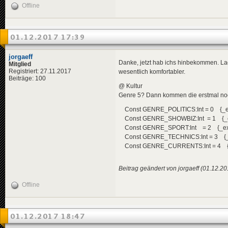
Offline
<
de
>
Neu
</
title
>
<
descriptio
<
de
>
Tro
01.12.2017 17:39
</
descripti
<
data
genre
<
effects
>
jorgaeff
<!-- "i
Danke, jetzt hab ichs hinbekommen. La
Mitglied
<
effect
Registriert: 27.11.2017
wesentlich komfortabler.
</
effects
>
Beiträge: 100
</
news
>
@ Kultur
Genre 5? Dann kommen die erstmal noch 
<
news
id
=
"news-
<
title
>
Const GENRE_POLITICS:Int = 0 {_e
<
de
>
Gol
Const GENRE_SHOWBIZ:Int = 1 {_
</
title
>
Const GENRE_SPORT:Int = 2 {_ex
<
descriptio
<
de
>
Sch
Const GENRE_TECHNICS:Int = 3 {_
</
descripti
Const GENRE_CURRENTS:Int = 4 {
<
data
genre
<
effects
>
<!-- "i
Beitrag geändert von jorgaeff (01.12.2
<
effect
</
effects
>
Offline
</
news
>
<
news
id
=
"news-jorg
<
title
>
01.12.2017 18:47
<
de
>
Pat