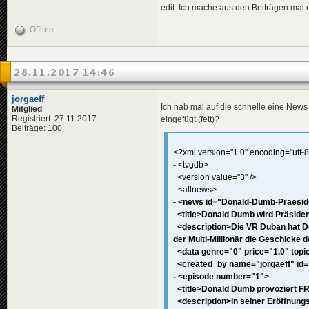
<
data
genre
edit: Ich mache aus den Beiträgen mal 
<
effects
>
<!-- "i
Offline
<
effect
</
effects
>
</
news
>
28.11.2017 14:46
<
news
id
=
"news-jorg
<
availabili
<
title
>
jorgaeff
Ich hab mal auf die schnelle eine News 
<
de
>
Hoe
Mitglied
</
title
>
Registriert: 27.11.2017
eingefügt (fett)?
<
descriptio
Beiträge: 100
<
de
>
Emi
</
descripti
<?xml version="1.0" encoding="utf-8
<
data
genre
- <tvgdb>
<
effects
>
<version value="3" />
<!-- "i
- <allnews>
<
effect
</
effects
>
- <news id="Donald-Dumb-Praeside
</
news
>
<title>Donald Dumb wird Präsiden
<description>Die VR Duban hat Do
<
news
id
=
"news-jorg
der Multi-Millionär die Geschicke d
<
availabili
<data genre="0" price="1.0" topica
<
title
>
<
de
>
Ber
<created_by name="jorgaeff" id=
</
title
>
- <episode number="1">
<
descriptio
<title>Donald Dumb provoziert FR
<
de
>
Nac
<description>In seiner Eröffnungs
</
descripti