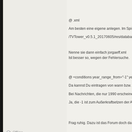
<
title
>
<
de
>
Bea
</
title
>
<
descriptio
<
de
>
Was
@ .xml
</
descripti
<
data
genre
Am besten eine eigene anlegen. Im Spi
</
news
>
/TVTower_v0.5.1_20170605/res/databas
<
news
id
=
"news-jorg
<
availabili
<
title
>
Nenne sie dann einfach jorgaeff.xml
<
de
>
1,5
Ist besser so, wegen der Fehlersuche.
</
title
>
<
descriptio
<
de
>
Neu
</
descripti
<
data
genre
@ <conditions year_range_from="-1" ye
</
news
>
Da kannst Du eintragen von wann bzw. b
<
news
id
=
"news-jorg
Bei Nachrichten, die nur 1990 erscheinen
<
availabili
<
title
>
Ja, die -1 ist zum Außerkraftsetzen der
<
de
>
Bea
</
title
>
<
descriptio
<
de
>
Der
</
descripti
Frag ruhig. Dazu ist das Forum doch da
<
data
genre
</
news
>