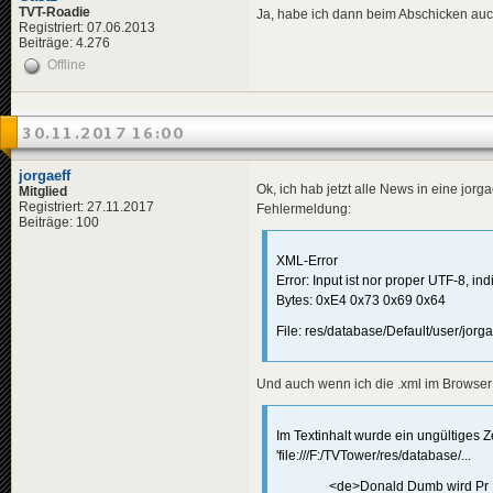
</
descripti
TVT-Roadie
Ja, habe ich dann beim Abschicken au
<
data
genre
Registriert: 07.06.2013
Beiträge: 4.276
</
news
>
Offline
<
news
id
=
"news-jorg
<
availabili
<
title
>
<
de
>
Bea
30.11.2017 16:00
</
title
>
<
descriptio
jorgaeff
<
de
>
Nac
Ok, ich hab jetzt alle News in eine jor
Mitglied
</
descripti
Registriert: 27.11.2017
Fehlermeldung:
<
data
genre
Beiträge: 100
<
effects
>
<!-- "m
<
effect
XML-Error
</
effects
>
Error: Input ist nor proper UTF-8, in
</
news
>
Bytes: 0xE4 0x73 0x69 0x64
<
news
id
=
"news-jorg
File: res/database/Default/user/jorg
<
availabili
<
title
>
<
de
>
Mas
Und auch wenn ich die .xml im Browser 
</
title
>
<
descriptio
<
de
>
Im 
Im Textinhalt wurde ein ungültiges
</
descripti
'file:///F:/TVTower/res/database/...
<
data
genre
<
effects
>
<de>Donald Dumb wird Pr
<!-- "m