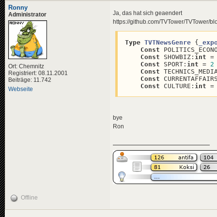
</
title
>
Ronny
<
descriptio
Ja, das hat sich geaendert
Administrator
<
de
>
Am 
https://github.com/TVTower/TVTower/b
</
descripti
<
data
genre
<
effects
>
Type
TVTNewsGenre
 {
_exp
<!-- "i
Const
 POLITICS_ECON
<
effect
Const
 SHOWBIZ:
int
 =
</
effects
>
Const
 SPORT:
int
 = 
2
</
news
>
Ort: Chemnitz
Const
 TECHNICS_MEDI
Registriert: 08.11.2001
Const
 CURRENTAFFAIR
Beiträge: 11.742
<
news
id
=
"news-jorg
Const
 CULTURE:
int
 =
<
title
>
Webseite
<
de
>
Leo
</
title
>
<
descriptio
<
de
>
Wei
bye
</
descripti
Ron
<
data
genre
<
effects
>
<!-- "ü
<
effect
</
effects
>
</
news
>
<
news
id
=
"news-jorg
<
title
>
<
de
>
Leo
Offline
</
title
>
<
descriptio