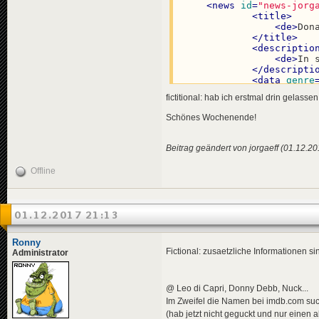
<
data
genre
<
news
id
=
"news-jorg
</
news
>
<
title
>
<
de
>
Don
</
title
>
<
descriptio
<
de
>
In 
</
descripti
<
news
id
=
"news-
<
data
genre
<
title
>
<
effects
>
fictitional: hab ich erstmal drin gelasse
<
de
>
Fau
<!-- "u
</
title
>
<
effect
Schönes Wochenende!
<
descriptio
</
effects
>
<
de
>
Ein
</
news
>
</
descripti
Beitrag geändert von jorgaeff (01.12.2
<
data
genre
<
news
id
=
"news-jorg
</
news
>
<
title
>
Offline
<
de
>
Don
<
news
id
=
"news-
</
title
>
<
title
>
<
descriptio
<
de
>
Bli
<
de
>
Wei
01.12.2017 21:13
</
title
>
</
descripti
<
descriptio
<
data
genre
<
de
>
For
<
effects
>
Ronny
</
descripti
<!-- "m
Fictional: zusaetzliche Informationen s
Administrator
<
data
genre
<
effect
</
news
>
</
effects
>
</
news
>
@ Leo di Capri, Donny Debb, Nuck...
<
news
id
=
"news-jorg
Im Zweifel die Namen bei imdb.com suche
<
title
>
<
news
id
=
"news-jorg
<
de
>
New
(hab jetzt nicht geguckt und nur einen 
<
title
>