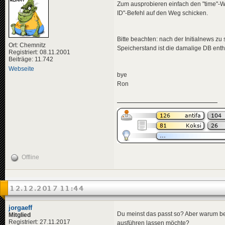
<
title
>
Zum ausprobieren einfach den "time"-We
<
de
>
Wel
ID"-Befehl auf den Weg schicken.
</
title
>
<
descriptio
<
de
>
Gin
Bitte beachten: nach der Initialnews zu
</
descripti
Ort: Chemnitz
<
data
genre
Speicherstand ist die damalige DB enth
Registriert: 08.11.2001
</
news
>
Beiträge: 11.742
Webseite
bye
Ron
<
news
id
=
"news-jorg
<
title
>
<
de
>
Fau
</
title
>
<
descriptio
<
de
>
Ein
</
descripti
<
data
genre
</
news
>
Offline
<
news
id
=
"news-jorg
<
title
>
<
de
>
Bli
</
title
>
12.12.2017 11:44
<
descriptio
<
de
>
For
</
descripti
jorgaeff
Du meinst das passt so? Aber warum b
<
data
genre
Mitglied
</
news
>
Registriert: 27.11.2017
ausführen lassen möchte?