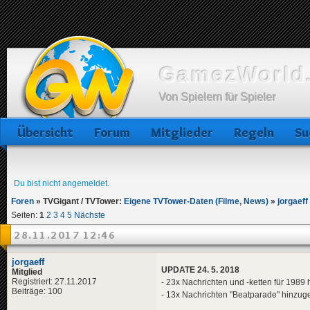
GamezWorld.
Von Spielern für Spieler
Übersicht
Forum
Mitglieder
Regeln
Su
Du bist nicht angemeldet.
Foren
»
TVGigant / TVTower:
Eigene TVTower-Daten (Filme, News)
»
jorgaeff
Seiten:
1
2
3
4
5
Nächste
28.11.2017 12:46
jorgaeff
UPDATE 24. 5. 2018
Mitglied
Registriert: 27.11.2017
- 23x Nachrichten und -ketten für 1989 
Beiträge: 100
- 13x Nachrichten "Beatparade" hinzug