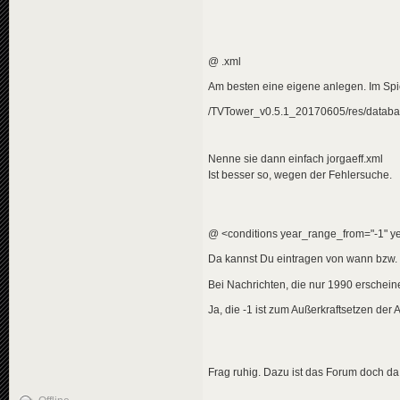
<
title
>
<
de
>
Bea
</
title
>
<
descriptio
<
de
>
Was
@ .xml
</
descripti
<
data
genre
Am besten eine eigene anlegen. Im Spi
</
news
>
/TVTower_v0.5.1_20170605/res/databas
<
news
id
=
"news-jorg
<
availabili
<
title
>
Nenne sie dann einfach jorgaeff.xml
<
de
>
1,5
Ist besser so, wegen der Fehlersuche.
</
title
>
<
descriptio
<
de
>
Neu
</
descripti
<
data
genre
@ <conditions year_range_from="-1" ye
</
news
>
Da kannst Du eintragen von wann bzw. b
<
news
id
=
"news-jorg
Bei Nachrichten, die nur 1990 erscheinen
<
availabili
<
title
>
Ja, die -1 ist zum Außerkraftsetzen der
<
de
>
Bea
</
title
>
<
descriptio
<
de
>
Der
</
descripti
Frag ruhig. Dazu ist das Forum doch da
<
data
genre
</
news
>