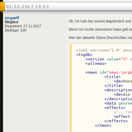
<
de
>
Den
</
descripti
01.12.2017 19:33
<
data
genre
<
effects
>
jorgaeff
<!-- "ü
Ok, ich hab das soweit abgeändert und 
Mitglied
<
effect
Registriert: 27.11.2017
</
effects
>
Wenn ich nichts übersehen habe gibt e
Beiträge: 100
</
news
>
Hier der aktuelle Stand (Nachrichten nac
<
news
id
=
"news-jorg
<
title
>
<
de
>
Leo
<?xml version="1.0" enc
</
title
>
<
tvgdb
>
<
descriptio
<
version
value
=
"3"
<
de
>
Auf
<
allnews
>
</
descripti
<
data
genre
<
news
id
=
"news-jorg
<
effects
>
<
title
>
<!-- "i
<
de
>
Don
<
effect
</
title
>
</
effects
>
<
descriptio
</
news
>
<
de
>
Die
</
descripti
<
news
id
=
"news-jorg
<
data
genre
<
title
>
<
effects
>
<
de
>
Leo
<!-- "m
</
title
>
<
effect
<
descriptio
</
effects
>
<
de
>
Für
</
news
>
</
descripti