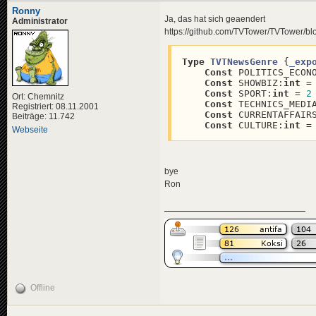
</
title
>
Ronny
<
descriptio
Ja, das hat sich geaendert
Administrator
<
de
>
Am 
https://github.com/TVTower/TVTower/b
</
descripti
<
data
genre
<
effects
>
Type
TVTNewsGenre
 {
_exp
<!-- "i
Const
 POLITICS_ECON
<
effect
Const
 SHOWBIZ:
int
 =
</
effects
>
Const
 SPORT:
int
 = 
2
</
news
>
Ort: Chemnitz
Const
 TECHNICS_MEDI
Registriert: 08.11.2001
Const
 CURRENTAFFAIR
Beiträge: 11.742
<
news
id
=
"news-jorg
Const
 CULTURE:
int
 =
<
title
>
Webseite
<
de
>
Leo
</
title
>
<
descriptio
<
de
>
Wei
bye
</
descripti
Ron
<
data
genre
<
effects
>
<!-- "ü
<
effect
</
effects
>
</
news
>
<
news
id
=
"news-jorg
<
title
>
<
de
>
Leo
Offline
</
title
>
<
descriptio