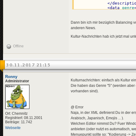
</
descripti
<
data
genre
<
effects
>
<!-- "u
<
effect
Dann bin ich mir bezüglich Balancing vo
</
effects
>
anderen News.
</
news
>
Kultur-Nachrichten hab ich jetzt mal u
<
news
id
=
"news-
<
title
>
Offline
<
de
>
Don
</
title
>
<
descriptio
<
de
>
Wei
30.11.2017 21:15
</
descripti
<
data
genre
</
news
>
Ronny
Kulturnachrichten: einfach als Kultur ei
Administrator
Die haben das Genre "5" (werden aber 
vorhanden sind).
<
news
id
=
"news-
<
title
>
<
de
>
Rol
@ Error
</
title
>
<
descriptio
Naja, in der XML definierst Du in der e
Ort: Chemnitz
<
de
>
Mit
Registriert: 08.11.2001
Arabisch, Japanisch, Emojis ... ).
</
descripti
Beiträge: 11.742
Welchen Editor nimmst Du? Fuer Windo
<
data
genre
Webseite
anbieten (oder nutzt es automatisch, w
</
news
>
Menuepunkt sollte so: "Kodierung -> Ze