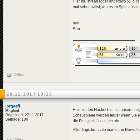
<
data
genre
Hier im Thread (oder anderswo ;-)) gibt 
<
effects
>
mal sehen willst, wie es im Spiel aussie
<!-- "i
<
effect
</
effects
>
bye
</
news
>
Ron
<
news
id
=
"news-jorg
<
availabili
<
title
>
<
de
>
Ung
</
title
>
<
descriptio
<
de
>
Ung
</
descripti
<
data
genre
Offline
<
effects
>
<!-- "i
<
effect
</
effects
>
28.11.2017 13:23
</
news
>
<
news
id
=
"news-jorg
jorgaeff
<
availabili
Hm, mit den Nachrichten zu unseren ei
Mitglied
<
title
>
Registriert: 27.11.2017
Schauspieler werden teurer wenn Sie 
<
de
>
Ost
Beiträge: 100
die Fertigkeit lässt nach etc.
</
title
>
<
descriptio
Allerdings bräuchte man dann News für
<
de
>
Im 
</
descripti
Offline