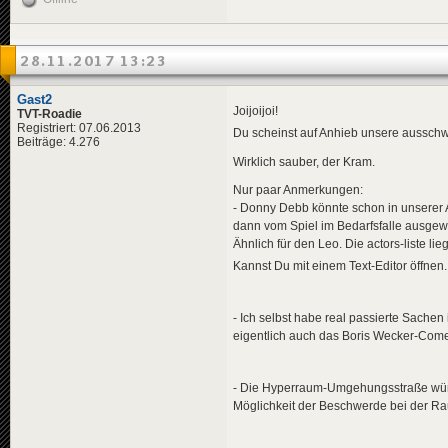
<
data
genre
<
effects
>
<!-- "i
<
effect
28.11.2017 13:23
</
effects
>
</
news
>
Gast2
<
news
id
=
"news-jorg
Joijoijoi!
TVT-Roadie
<
availabili
Registriert: 07.06.2013
Du scheinst auf Anhieb unsere ausschwe
<
title
>
Beiträge: 4.276
<
de
>
40 
Wirklich sauber, der Kram.
</
title
>
<
descriptio
Nur paar Anmerkungen:
<
de
>
Ung
- Donny Debb könnte schon in unserer
</
descripti
dann vom Spiel im Bedarfsfalle ausgew
<
data
genre
<
effects
>
Ähnlich für den Leo. Die actors-liste lie
<!-- "i
Kannst Du mit einem Text-Editor öffnen
<
effect
</
effects
>
</
news
>
- Ich selbst habe real passierte Sachen
<
news
id
=
"news-jorg
eigentlich auch das Boris Wecker-Com
<
availabili
<
title
>
<
de
>
Gro
- Die Hyperraum-Umgehungsstraße würd
</
title
>
Möglichkeit der Beschwerde bei der Ra
<
descriptio
<
de
>
In 
</
descripti