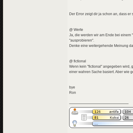
<
news
id
=
"news-jorg
<
title
>
<
de
>
Don
Der Error zeigt dir ja schon an, dass er
</
title
>
<
descriptio
<
de
>
Bei
@ Werte
</
descripti
<
data
genre
Ja, die werden wir am Ende bei einem 
<
effects
>
"ausprobieren".
<!-- "m
Denke eine weitergehende Meinung daz
<
effect
</
effects
>
</
news
>
@ fictional
<
news
id
=
"news-
Wenn kein "fictional" angegeben wird, g
<
title
>
einer wahren Sache basiert. Aber wie g
<
de
>
"Me
</
title
>
<
descriptio
bye
<
de
>
Der
</
descripti
Ron
<
data
genre
<
effects
>
<!-- "i
<
effect
</
effects
>
</
news
>
<
news
id
=
"news-
<
title
>