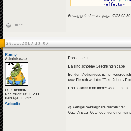
<
effects
>
<!-- "i
<
effect
Beitrag geändert von jorgaeff (28.05.2
</
effects
>
</
news
>
Offline
<
news
id
=
"news-jorg
<
availabili
<
title
>
28.11.2017 13:07
<
de
>
Deu
</
title
>
<
descriptio
Ronny
<
de
>
Bun
Danke danke.
Administrator
</
descripti
<
data
genre
Da sind schoene Geschichten dabei ....
<
effects
>
<!-- "i
Bei den Mediengeschichten wuerde ich d
<
effect
usw. Einfach weil der "Fake-Johnny De
</
effects
>
</
news
>
Und so kann man immer wieder mal Klat
Ort: Chemnitz
Registriert: 08.11.2001
<
news
id
=
"news-jorg
Beiträge: 11.742
<
availabili
Webseite
<
title
>
@ weniger verfuegbare Nachrichten
<
de
>
Kap
Guter Ansatz! Gute Idee fuer einen temp
</
title
>
<
descriptio
<
de
>
Bun
</
descripti