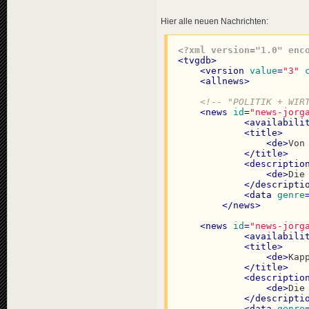
Hier alle neuen Nachrichten:
<?xml version="1.0" enc
<
tvgdb
>
<
version
value
=
"3"
<
allnews
>
<!-- "POLITIK + WIR
<
news
id
=
"news-jorg
<
availabili
<
title
>
<
de
>
Von
</
title
>
<
descriptio
<
de
>
Die
</
descripti
<
data
genre
</
news
>
<
news
id
=
"news-jorg
<
availabili
<
title
>
<
de
>
Kap
</
title
>
<
descriptio
<
de
>
Die
</
descripti
<
data
genre