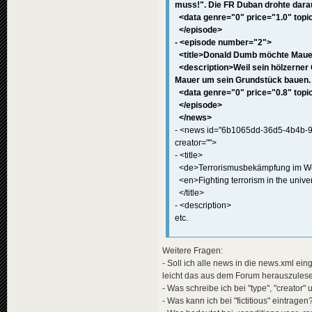
muss!". Die FR Duban drohte dara
<
data
genre
<
effects
>
<data genre="0" price="1.0" topic
<!-- "i
</episode>
<
effect
- <episode number="2">
</
effects
>
<title>Donald Dumb möchte Mauer
</
news
>
<description>Weil sein hölzerner 
<
news
id
=
"news-jorg
Mauer um sein Grundstück bauen. S
<
availabili
<data genre="0" price="0.8" topic
<
title
>
</episode>
<
de
>
Rus
</news>
</
title
>
- <news id="6b1065dd-36d5-4b4b-9
<
descriptio
<
de
>
Vor
creator="">
</
descripti
- <title>
<
data
genre
<de>Terrorismusbekämpfung im We
<
effects
>
<en>Fighting terrorism in the univ
<!-- "i
</title>
<
effect
</
effects
>
- <description>
</
news
>
etc.
Weitere Fragen:
<!-- "SHOWBIZ" -->
- Soll ich alle news in die news.xml ei
<
news
id
=
"news-
leicht das aus dem Forum herauszules
<
availabili
<
title
>
- Was schreibe ich bei "type", "creator" 
<
de
>
"Sn
- Was kann ich bei "fictitious" eintragen
</
title
>