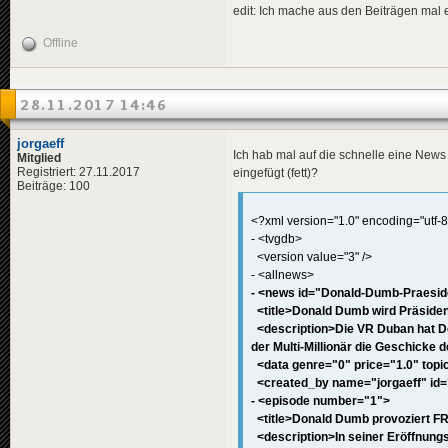
<
data
genre
edit: Ich mache aus den Beiträgen mal 
<
effects
>
<!-- "i
Offline
<
effect
</
effects
>
</
news
>
28.11.2017 14:46
<
news
id
=
"news-jorg
<
availabili
<
title
>
jorgaeff
Ich hab mal auf die schnelle eine News 
<
de
>
Hoe
Mitglied
</
title
>
Registriert: 27.11.2017
eingefügt (fett)?
<
descriptio
Beiträge: 100
<
de
>
Emi
</
descripti
<?xml version="1.0" encoding="utf-8
<
data
genre
- <tvgdb>
<
effects
>
<version value="3" />
<!-- "i
- <allnews>
<
effect
</
effects
>
- <news id="Donald-Dumb-Praeside
</
news
>
<title>Donald Dumb wird Präsiden
<description>Die VR Duban hat Do
<
news
id
=
"news-jorg
der Multi-Millionär die Geschicke d
<
availabili
<data genre="0" price="1.0" topica
<
title
>
<
de
>
Ber
<created_by name="jorgaeff" id=
</
title
>
- <episode number="1">
<
descriptio
<title>Donald Dumb provoziert FR
<
de
>
Nac
<description>In seiner Eröffnungs
</
descripti