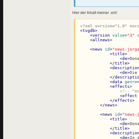
<
effect
</
effects
>
Hier der Inhalt meiner .xml:
</
news
>
<
news
id
=
"news-jorg
<?xml version="1.0" enc
<
availabili
<
tvgdb
>
<
title
>
<
version
value
=
"3"
<
de
>
Kei
<
allnews
>
</
title
>
<
descriptio
<
news
id
=
"news-jorg
<
de
>
Auf
<
title
>
</
descripti
<
de
>
Don
<
data
genre
</
title
>
</
news
>
<
descriptio
<
de
>
Die
</
descripti
<
data
genre
<!-- "KULTUR" -->
<
effects
>
<
news
id
=
"news-jorg
<!-- "m
<
availabili
<
effect
<
title
>
</
effects
>
<
de
>
Lou
</
news
>
</
title
>
<
descriptio
<
news
id
=
"news-
<
de
>
Fra
<
title
>
</
descripti
<
de
>
Don
<
data
genre
</
title
>
</
news
>
<
descriptio
</
allnews
>
<
de
>
In 
</
tvgdb
>