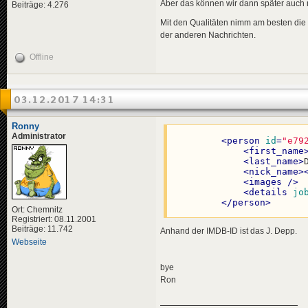
Aber das können wir dann später auch
Beiträge: 4.276
<
data
genre
<
effect
<
effects
>
</
effects
>
Mit den Qualitäten nimm am besten die 
<!-- "u
</
news
>
der anderen Nachrichten.
<
effect
</
effects
>
<
news
id
=
"news-jorg
Offline
</
news
>
<
title
>
<
de
>
Nuc
<
news
id
=
"news-
</
title
>
<
title
>
<
descriptio
03.12.2017 14:31
<
de
>
Pol
<
de
>
Lau
</
title
>
</
descripti
<
descriptio
<
data
genre
Ronny
<
de
>
Die
</
news
>
Administrator
<
person
id
=
"e79
</
descripti
<
first_name
<
data
genre
<
news
id
=
"news-jorg
<
last_name
>
</
news
>
<
title
>
<
nick_name
>
<
de
>
Don
<
images
 />
<
news
id
=
"news-jorg
</
title
>
<
details
jo
<
title
>
<
descriptio
</
person
>
<
de
>
Fes
<
de
>
Bei
Ort: Chemnitz
</
title
>
</
descripti
Registriert: 08.11.2001
<
descriptio
<
data
genre
Beiträge: 11.742
Anhand der IMDB-ID ist das J. Depp.
<
de
>
Dre
<
effects
>
Webseite
</
descripti
<!-- "m
<
data
genre
<
effect
</
news
>
</
effects
>
bye
</
news
>
Ron
<
news
id
=
"news-jorg
<
title
>
<
news
id
=
"news-jorg
<
de
>
Hyp
<
title
>