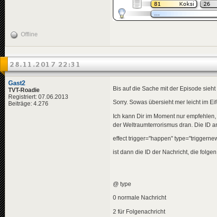
</
news
>
<
news
id
=
"news-jorg
<
availabili
<
title
>
Offline
<
de
>
Ber
</
title
>
<
descriptio
<
de
>
Zun
28.11.2017 22:31
</
descripti
<
data
genre
<
effects
>
Gast2
Bis auf die Sache mit der Episode sieht
<!-- "i
TVT-Roadie
<
effect
Registriert: 07.06.2013
Sorry. Sowas übersieht mer leicht im Ei
Beiträge: 4.276
</
effects
>
</
news
>
Ich kann Dir im Moment nur empfehlen,
der Weltraumterrorismus dran. Die ID 
<
news
id
=
"news-jorg
<
availabili
effect trigger="happen" type="trigge
<
title
>
<
de
>
Bea
ist dann die ID der Nachricht, die folgen 
</
title
>
<
descriptio
<
de
>
Ber
</
descripti
<
data
genre
@ type
</
news
>
0 normale Nachricht
<
news
id
=
"news-jorg
2 für Folgenachricht
<
availabili