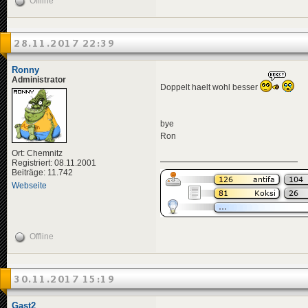
Offline
<
news
id
=
"news-jorg
<
availabili
<
title
>
28.11.2017 22:39
<
de
>
Kei
</
title
>
<
descriptio
Ronny
<
de
>
Zum
Administrator
Doppelt haelt wohl besser
</
descripti
<
data
genre
</
news
>
bye
<
news
id
=
"news-jorg
Ron
<
availabili
<
title
>
Ort: Chemnitz
<
de
>
Fit
Registriert: 08.11.2001
</
title
>
Beiträge: 11.742
<
descriptio
Webseite
<
de
>
Der
</
descripti
<
data
genre
</
news
>
Offline
<
news
id
=
"news-jorg
<
availabili
<
title
>
<
de
>
Bea
30.11.2017 15:19
</
title
>
<
descriptio
<
de
>
Wei
Gast2