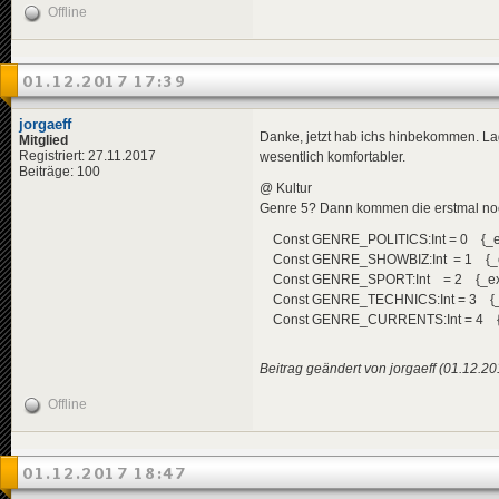
Offline
<
de
>
Neu
</
title
>
<
descriptio
<
de
>
Tro
01.12.2017 17:39
</
descripti
<
data
genre
<
effects
>
jorgaeff
<!-- "i
Danke, jetzt hab ichs hinbekommen. La
Mitglied
<
effect
Registriert: 27.11.2017
wesentlich komfortabler.
</
effects
>
Beiträge: 100
</
news
>
@ Kultur
Genre 5? Dann kommen die erstmal noch 
<
news
id
=
"news-
<
title
>
Const GENRE_POLITICS:Int = 0 {_e
<
de
>
Gol
Const GENRE_SHOWBIZ:Int = 1 {_
</
title
>
Const GENRE_SPORT:Int = 2 {_ex
<
descriptio
<
de
>
Sch
Const GENRE_TECHNICS:Int = 3 {_
</
descripti
Const GENRE_CURRENTS:Int = 4 {
<
data
genre
<
effects
>
<!-- "i
Beitrag geändert von jorgaeff (01.12.2
<
effect
</
effects
>
Offline
</
news
>
<
news
id
=
"news-jorg
<
title
>
01.12.2017 18:47
<
de
>
Pat