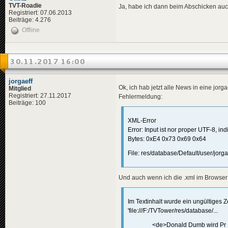
</
descripti
TVT-Roadie
Ja, habe ich dann beim Abschicken au
<
data
genre
Registriert: 07.06.2013
Beiträge: 4.276
</
news
>
Offline
<
news
id
=
"news-jorg
<
availabili
<
title
>
<
de
>
Bea
30.11.2017 16:00
</
title
>
<
descriptio
jorgaeff
<
de
>
Nac
Ok, ich hab jetzt alle News in eine jor
Mitglied
</
descripti
Registriert: 27.11.2017
Fehlermeldung:
<
data
genre
Beiträge: 100
<
effects
>
<!-- "m
<
effect
XML-Error
</
effects
>
Error: Input ist nor proper UTF-8, in
</
news
>
Bytes: 0xE4 0x73 0x69 0x64
<
news
id
=
"news-jorg
File: res/database/Default/user/jorg
<
availabili
<
title
>
<
de
>
Mas
Und auch wenn ich die .xml im Browser 
</
title
>
<
descriptio
<
de
>
Im 
Im Textinhalt wurde ein ungültiges
</
descripti
'file:///F:/TVTower/res/database/...
<
data
genre
<
effects
>
<de>Donald Dumb wird Pr
<!-- "m