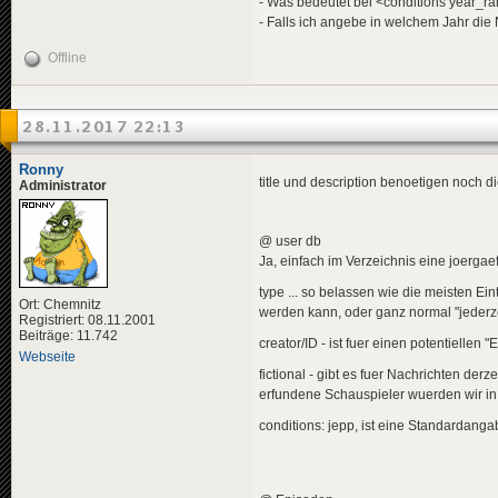
- Was bedeutet bei <conditions year_r
<
descriptio
- Falls ich angebe in welchem Jahr die
<
de
>
Bei
</
descripti
Offline
<
data
genre
</
news
>
<
news
id
=
"news-jorg
28.11.2017 22:13
<
availabili
<
title
>
<
de
>
"Fi
Ronny
</
title
>
title und description benoetigen noch die
Administrator
<
descriptio
<
de
>
Mit
</
descripti
@ user db
<
data
genre
</
news
>
Ja, einfach im Verzeichnis eine joergaef
type ... so belassen wie die meisten Ei
Ort: Chemnitz
werden kann, oder ganz normal "jederzei
Registriert: 08.11.2001
<!-- "SPORT" -->
Beiträge: 11.742
creator/ID - ist fuer einen potentielle
<
news
id
=
"news-jorg
Webseite
<
availabili
fictional - gibt es fuer Nachrichten der
<
title
>
<
de
>
Che
erfundene Schauspieler wuerden wir in
</
title
>
conditions: jepp, ist eine Standardanga
<
descriptio
<
de
>
All
</
descripti
<
data
genre
</
news
>