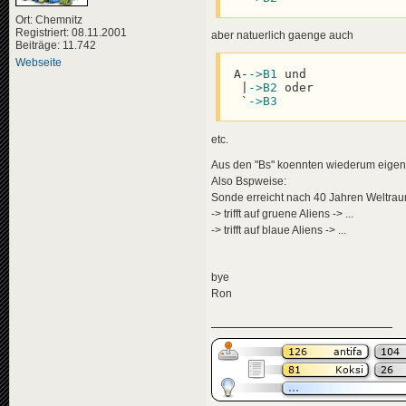
<
descriptio
<
de
>
Wei
<
de
>
Da 
</
descripti
Ort: Chemnitz
</
descripti
<
data
genre
Registriert: 08.11.2001
aber natuerlich gaenge auch
<
data
genre
<
effects
>
Beiträge: 11.742
</
news
>
<!-- "ü
Webseite
<
effect
A-
->B1
 und

<
news
id
=
"news-
</
effects
>
 |
->B2
 oder

<
title
>
</
news
>
 `
->B3
<
de
>
Jun
</
title
>
<
news
id
=
"news-jorg
<
descriptio
<
title
>
etc.
<
de
>
Wei
<
de
>
Leo
</
descripti
Aus den "Bs" koennten wiederum eigens
</
title
>
<
data
genre
<
descriptio
Also Bspweise:
</
news
>
<
de
>
Den
Sonde erreicht nach 40 Jahren Weltra
</
descripti
-> trifft auf gruene Aliens -> ...
<
news
id
=
"news-
<
data
genre
-> trifft auf blaue Aliens -> ...
<
title
>
<
effects
>
<
de
>
Kin
<!-- "ü
</
title
>
<
effect
<
descriptio
</
effects
>
bye
<
de
>
Zwe
</
news
>
Ron
</
descripti
<
data
genre
<
news
id
=
"news-jorg
</
news
>
<
title
>
<
de
>
Leo
</
allnews
>
</
title
>
</
tvgdb
>
<
descriptio
<
de
>
Auf
</
descripti