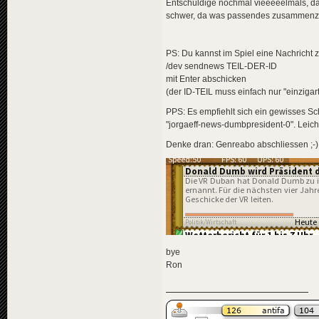
</
effects
>
<
descriptio
Entschuldige nochmal vieeeeelmals, das
</
news
>
<
de
>
In 
schwer, da was passendes zusammenzus
</
descripti
<
news
id
=
"news-
<
data
genre
<
title
>
</
news
>
PS: Du kannst im Spiel eine Nachricht 
<
de
>
Don
</
title
>
<
news
id
=
"news-jorg
/dev sendnews TEIL-DER-ID
<
descriptio
<
availabili
mit Enter abschicken
<
de
>
Wei
<
title
>
(der ID-TEIL muss einfach nur "einzigar
</
descripti
<
de
>
Lad
<
data
genre
</
title
>
PPS: Es empfiehlt sich ein gewisses Sc
</
news
>
<
descriptio
"jorgaeff-news-dumbpresident-0". Leic
</
allnews
>
<
de
>
Ab 
</
tvgdb
>
</
descripti
Denke dran: Genreabo abschliessen ;-)
<
data
genre
</
news
>
<
news
id
=
"news-jorg
<
availabili
<
title
>
<
de
>
Kur
</
title
>
<
descriptio
<
de
>
Mit
bye
</
descripti
Ron
<
data
genre
<
effects
>
<!-- "u
<
effect
</
effects
>