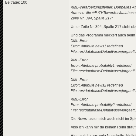
Beiträge: 100
<
news
id
=
"news-jorg
XML-Verarbeitungsfehler: Doppeltes Att
<
title
>
Adresse: file:///F:/TVTower/res/database
<
de
>
New
Zeile Nr. 394, Spalte 217:
</
title
>
<
descriptio
Unter Zeile Nr. 394, Spalte 217 steht e
<
de
>
Zah
</
descripti
Und das Programm meckert auch beim S
<
data
genre
XML-Error
</
news
>
Error: Attribute news1 redefined
File: res/database/Default/user/jorgae
<
news
id
=
"news-jorg
<
title
>
XML-Error
<
de
>
Ora
Error: Attribute probability1 redefined
</
title
>
<
descriptio
File: res/database/Default/user/jorgae
<
de
>
Heu
XML-Error
</
descripti
<
data
genre
Error: Attribute news2 redefined
<
effects
>
File: res/database/Default/user/jorgae
<!-- "i
<
effect
XML-Error
</
effects
>
Error: Attribute probability2 redefined
</
news
>
File: res/database/Default/user/jorgae
<
news
id
=
"news-jorg
Die News lassen sich auch nicht im Spie
<
title
>
<
de
>
Neu
Also ich kann mir da keinen Reim drau
</
title
>
<
descriptio
Hier mal die gesamte Newskette. Viellei