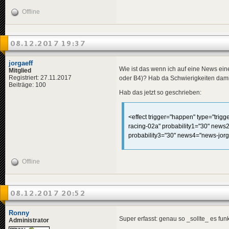
<
data
genre
<
effects
>
Offline
<!-- "i
<
effect
</
effects
>
</
news
>
08.12.2017 19:37
<
news
id
=
"news-jorg
jorgaeff
<
title
>
Wie ist das wenn ich auf eine News ein
Mitglied
<
de
>
Leo
Registriert: 27.11.2017
oder B4)? Hab da Schwierigkeiten dami
</
title
>
Beiträge: 100
<
descriptio
Hab das jetzt so geschrieben:
<
de
>
Für
</
descripti
<
data
genre
<effect trigger="happen" type="trig
</
news
>
racing-02a" probability1="30" news2
probability3="30" news4="news-jorga
<
news
id
=
"news-jorg
<
title
>
Offline
<
de
>
Blu
</
title
>
<
descriptio
<
de
>
Zum
08.12.2017 20:52
</
descripti
<
data
genre
</
news
>
Ronny
Super erfasst: genau so _sollte_ es fun
Administrator
<
news
id
=
"news-jorg