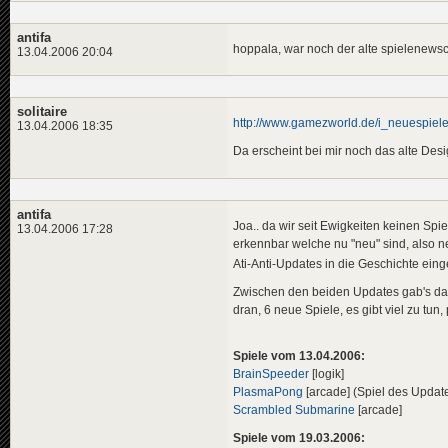
antifa
hoppala, war noch der alte spielenews
13.04.2006 20:04
solitaire
http://www.gamezworld.de/i_neuespiel
13.04.2006 18:35
Da erscheint bei mir noch das alte Desi
antifa
Joa.. da wir seit Ewigkeiten keinen Sp
13.04.2006 17:28
erkennbar welche nu "neu" sind, also ne
Ati-Anti-Updates in die Geschichte ei
Zwischen den beiden Updates gab's d
dran, 6 neue Spiele, es gibt viel zu tun,
Spiele vom 13.04.2006:
BrainSpeeder
[logik]
PlasmaPong
[arcade] (Spiel des Updat
Scrambled Submarine
[arcade]
Spiele vom 19.03.2006: