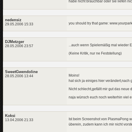
habe nicht brauchbar oder sie liefen n
nedensiz
you should try that game: www.yourpark
29.05.2006 15:33
DJMetzger
...auch wenn Spielemäßig mal wieder Eb
28.05.2006 23:57
(Keine Kritik, nur ne Feststellung)
SweetGwendoline
Moins!
28.05.2006 13:44
hat sich ja einiges hier verändert,nach g
Nicht schlecht,gefällt mir gut das neue
naja wünsch euch noch weiterhin viel erf
Koksi
Ist beim Screenshot von PlasmaPong wa
13.04.2006 21:33
überein, zudem kann ich mir nicht vorste