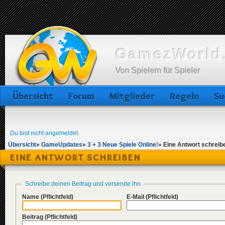
GamezWorld.
Von Spielern für Spieler
Übersicht
Forum
Mitglieder
Regeln
Su
Du bist nicht angemeldet.
Übersicht
»
GameUpdates
»
3 + 3 Neue Spiele Online!
»
Eine Antwort schreib
EINE ANTWORT SCHREIBEN
Schreibe deinen Beitrag und versende ihn
Name
(Pflichtfeld)
E-Mail
(Pflichtfeld)
Beitrag
(Pflichtfeld)