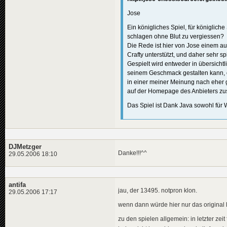
Jose
Ein königliches Spiel, für königlic
schlagen ohne Blut zu vergiessen?
Die Rede ist hier von Jose einem 
Crafty unterstützt, und daher sehr spi
Gespielt wird entweder in übersicht
seinem Geschmack gestalten kann,
in einer meiner Meinung nach ehe
auf der Homepage des Anbieters zu
Das Spiel ist Dank Java sowohl für W
DJMetzger
Danke!!!^^
29.05.2006 18:10
antifa
jau, der 13495. notpron klon.
29.05.2006 17:17
wenn dann würde hier nur das original l
zu den spielen allgemein: in letzter zeit