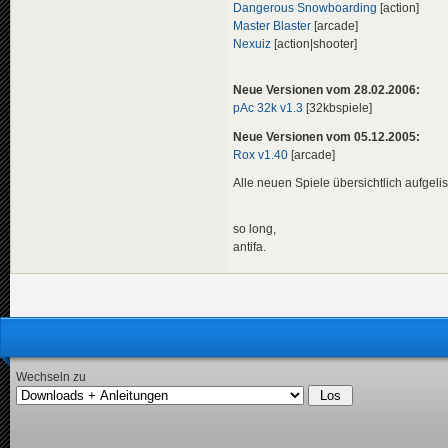
Dangerous Snowboarding
[action]
Master Blaster
[arcade]
Nexuiz
[action|shooter]
Neue Versionen vom 28.02.2006:
pAc 32k v1.3
[32kbspiele]
Neue Versionen vom 05.12.2005:
Rox v1.40
[arcade]
Alle neuen Spiele übersichtlich aufgelis
so long,
antifa.
Wechseln zu