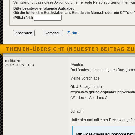
Verifizierung, dass diese Aktion durch eine reale Person vorgenommen w
Bitte beantworte folgende Aufgabe:
Gib die fehlenden Buchstaben an: Bist du ein Mensch oder ein C***uter
(Pflichtfeld)
Zurück
THEMEN-ÜBERSICHT (NEUESTER BEITRAG ZU
solitaire
@antifa
29.05.2006 19:13
Du könntest ja mal ein gutes Backga
Meine Vorschläge
GNU Backgammon
http://www.gnubg.org/index.php?item
(Windows, Mac, Linux)
Schach:
Hatte hier mal mit einer Review angefa
http://jose-chess.sourceforge.net/