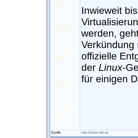
Inwieweit bi
Virtualisier
werden, geht
Verkündung n
offizielle 
der
Linux
-Ge
für einigen D
Quelle
:
http://www.mdr.de