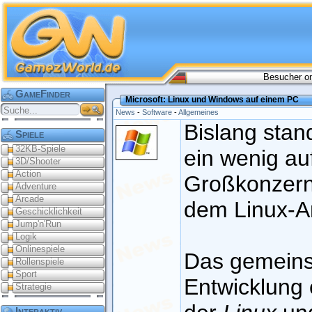
Besucher on
GameFinder
Microsoft: Linux und Windows auf einem PC
News
-
Software
-
Allgemeines
Bislang sta
Spiele
32KB-Spiele
ein wenig au
3D/Shooter
Action
Großkonzern 
Adventure
Arcade
dem Linux-A
Geschicklichkeit
Jump'n'Run
Logik
Onlinespiele
Das gemeinsa
Rollenspiele
Sport
Entwicklung 
Strategie
Interaktiv