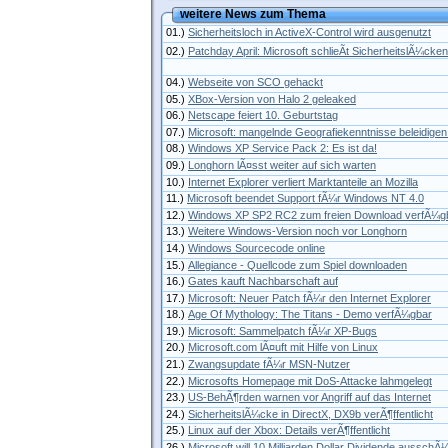
weitere News zum Thema
01.)
Sicherheitsloch in ActiveX-Control wird ausgenutzt
02.)
Patchday April: Microsoft schlieÃt SicherheitslÃ¼cken
04.)
Webseite von SCO gehackt
05.)
XBox-Version von Halo 2 geleaked
06.)
Netscape feiert 10. Geburtstag
07.)
Microsoft: mangelnde Geografiekenntnisse beleidige
08.)
Windows XP Service Pack 2: Es ist da!
09.)
Longhorn lÃ¤sst weiter auf sich warten
10.)
Internet Explorer verliert Marktanteile an Mozilla
11.)
Microsoft beendet Support fÃ¼r Windows NT 4.0
12.)
Windows XP SP2 RC2 zum freien Download verfÃ¼g
13.)
Weitere Windows-Version noch vor Longhorn
14.)
Windows Sourcecode online
15.)
Allegiance - Quellcode zum Spiel downloaden
16.)
Gates kauft Nachbarschaft auf
17.)
Microsoft: Neuer Patch fÃ¼r den Internet Explorer
18.)
Age Of Mythology: The Titans - Demo verfÃ¼gbar
19.)
Microsoft: Sammelpatch fÃ¼r XP-Bugs
20.)
Microsoft.com lÃ¤uft mit Hilfe von Linux
21.)
Zwangsupdate fÃ¼r MSN-Nutzer
22.)
Microsofts Homepage mit DoS-Attacke lahmgelegt
23.)
US-BehÃ¶rden warnen vor Angriff auf das Internet
24.)
SicherheitslÃ¼cke in DirectX, DX9b verÃ¶ffentlicht
25.)
Linux auf der Xbox: Details verÃ¶ffentlicht
26.)
Microsoft will 10 Milliarden Dollar Dividende ausschÃ