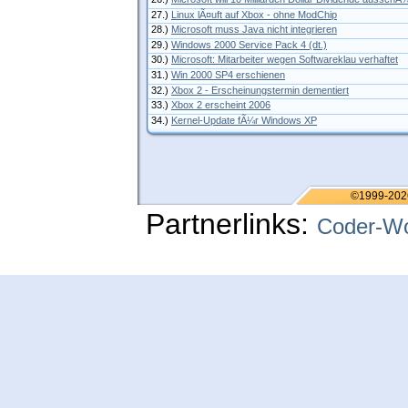
27.)
Linux lÃ¤uft auf Xbox - ohne ModChip
28.)
Microsoft muss Java nicht integrieren
29.)
Windows 2000 Service Pack 4 (dt.)
30.)
Microsoft: Mitarbeiter wegen Softwareklau verhaftet
31.)
Win 2000 SP4 erschienen
32.)
Xbox 2 - Erscheinungstermin dementiert
33.)
Xbox 2 erscheint 2006
34.)
Kernel-Update fÃ¼r Windows XP
©1999-202
Partnerlinks:
Coder-Wo