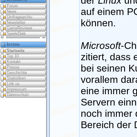
der
Linux
un
Forum
auf einem P
News
Umfragearchiv
können.
Newsletter
GameReviews
SpieleDieb
Microsoft
-Ch
Intern
Startseite
zitiert, dass 
Top 10
Kontakt
bei seinen K
Presse
Geschichte
vorallem dar
Statistiken
Link us
eine immer g
Impressum
Datenschutz
Servern ein
noch immer 
Bereich der 