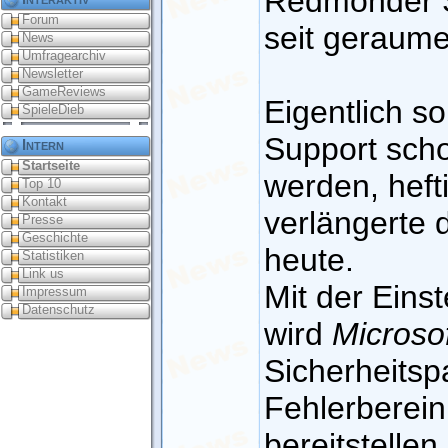
Redmonder S
Forum
seit geraumer
News
Umfragearchiv
Newsletter
GameReviews
Eigentlich so
SpieleDieb
Support scho
Intern
Startseite
werden, heft
Top 10
Kontakt
verlängerte 
Presse
Geschichte
heute.
Statistiken
Link us
Mit der Eins
Impressum
Datenschutz
wird
Microso
Sicherheitsp
Fehlerberei
bereitstellen.