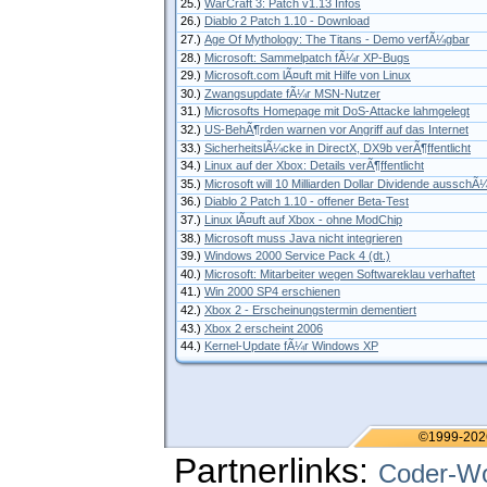
25.)
WarCraft 3: Patch v1.13 Infos
26.)
Diablo 2 Patch 1.10 - Download
27.)
Age Of Mythology: The Titans - Demo verfÃ¼gbar
28.)
Microsoft: Sammelpatch fÃ¼r XP-Bugs
29.)
Microsoft.com lÃ¤uft mit Hilfe von Linux
30.)
Zwangsupdate fÃ¼r MSN-Nutzer
31.)
Microsofts Homepage mit DoS-Attacke lahmgelegt
32.)
US-BehÃ¶rden warnen vor Angriff auf das Internet
33.)
SicherheitslÃ¼cke in DirectX, DX9b verÃ¶ffentlicht
34.)
Linux auf der Xbox: Details verÃ¶ffentlicht
35.)
Microsoft will 10 Milliarden Dollar Dividende ausschÃ
36.)
Diablo 2 Patch 1.10 - offener Beta-Test
37.)
Linux lÃ¤uft auf Xbox - ohne ModChip
38.)
Microsoft muss Java nicht integrieren
39.)
Windows 2000 Service Pack 4 (dt.)
40.)
Microsoft: Mitarbeiter wegen Softwareklau verhaftet
41.)
Win 2000 SP4 erschienen
42.)
Xbox 2 - Erscheinungstermin dementiert
43.)
Xbox 2 erscheint 2006
44.)
Kernel-Update fÃ¼r Windows XP
©1999-202
Partnerlinks:
Coder-Wo