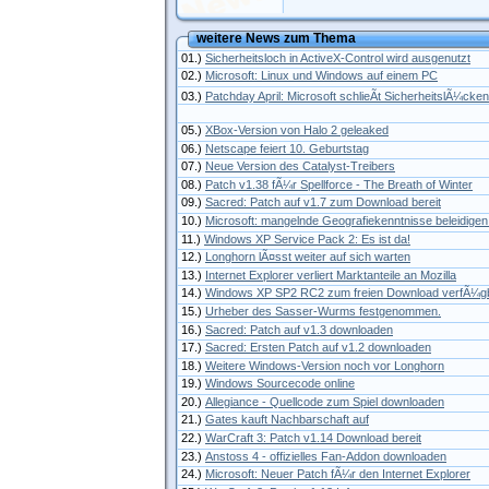
weitere News zum Thema
01.)
Sicherheitsloch in ActiveX-Control wird ausgenutzt
02.)
Microsoft: Linux und Windows auf einem PC
03.)
Patchday April: Microsoft schlieÃt SicherheitslÃ¼cken
05.)
XBox-Version von Halo 2 geleaked
06.)
Netscape feiert 10. Geburtstag
07.)
Neue Version des Catalyst-Treibers
08.)
Patch v1.38 fÃ¼r Spellforce - The Breath of Winter
09.)
Sacred: Patch auf v1.7 zum Download bereit
10.)
Microsoft: mangelnde Geografiekenntnisse beleidige
11.)
Windows XP Service Pack 2: Es ist da!
12.)
Longhorn lÃ¤sst weiter auf sich warten
13.)
Internet Explorer verliert Marktanteile an Mozilla
14.)
Windows XP SP2 RC2 zum freien Download verfÃ¼g
15.)
Urheber des Sasser-Wurms festgenommen.
16.)
Sacred: Patch auf v1.3 downloaden
17.)
Sacred: Ersten Patch auf v1.2 downloaden
18.)
Weitere Windows-Version noch vor Longhorn
19.)
Windows Sourcecode online
20.)
Allegiance - Quellcode zum Spiel downloaden
21.)
Gates kauft Nachbarschaft auf
22.)
WarCraft 3: Patch v1.14 Download bereit
23.)
Anstoss 4 - offizielles Fan-Addon downloaden
24.)
Microsoft: Neuer Patch fÃ¼r den Internet Explorer