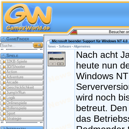
Besucher on
GameFinder
Microsoft beendet Support für Windows NT 4.0
News
-
Software
-
Allgemeines
Nach acht J
Spiele
32KB-Spiele
heute nun de
3D/Shooter
Action
Windows NT 
Adventure
Arcade
Serverversi
Geschicklichkeit
Jump'n'Run
wird noch bi
Logik
Onlinespiele
betreut. Den
Rollenspiele
Sport
das Betriebs
Strategie
Interaktiv