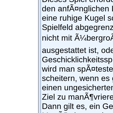
den anfÃ¤nglichen
eine ruhige Kugel s
Spielfeld abgegrenz
nicht mit Ã¼bergro
ausgestattet ist, o
Geschicklichkeitssp
wird man spÃ¤teste
scheitern, wenn es 
einen ungesicherte
Ziel zu manÃ¶vrier
Dann gilt es, ein G