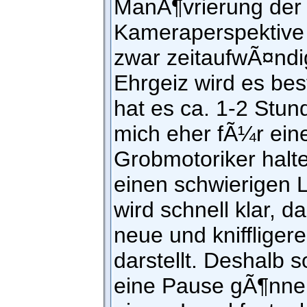
ManÃ¶vrierung der 
Kameraperspektive 
zwar zeitaufwÃ¤ndig
Ehrgeiz wird es bes
hat es ca. 1-2 Stun
mich eher fÃ¼r ein
Grobmotoriker halt
einen schwierigen 
wird schnell klar, d
neue und kniffliger
darstellt. Deshalb 
eine Pause gÃ¶nne