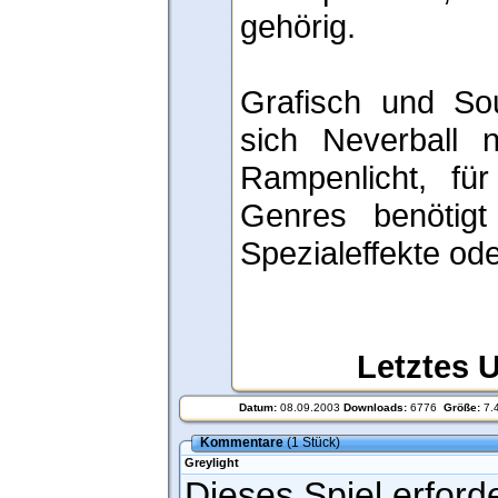
gehörig.
Grafisch und Sou
sich Neverball n
Rampenlicht, für
Genres benötig
Spezialeffekte od
Letztes 
Datum:
08.09.2003
Downloads:
6776
Größe:
7.
Kommentare
(1 Stück)
Greylight
Dieses Spiel erford