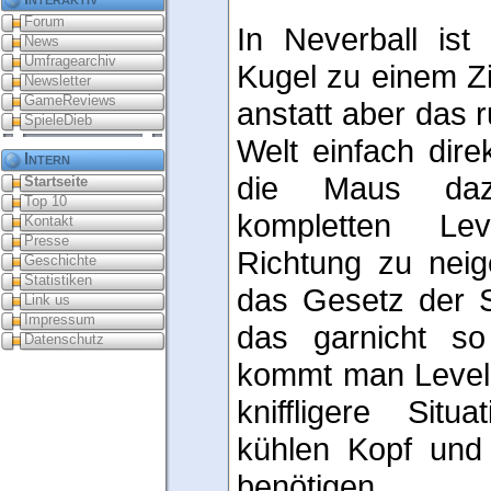
Forum
In Neverball ist
News
Umfragearchiv
Kugel zu einem Zi
Newsletter
GameReviews
anstatt aber das 
SpieleDieb
Welt einfach dire
Intern
die Maus daz
Startseite
Top 10
kompletten Lev
Kontakt
Presse
Richtung zu neig
Geschichte
Statistiken
das Gesetz der S
Link us
Impressum
das garnicht so
Datenschutz
kommt man Level 
kniffligere Situ
kühlen Kopf und
benötigen.