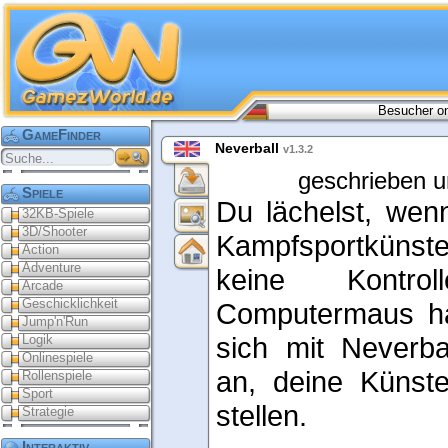
Besucher on
GameFinder
Neverball
v1.3.2
geschrieben u
Spiele
Du lächelst, wen
32KB-Spiele
3D/Shooter
Kampfsportküns
Action
Adventure
keine Kontro
Arcade
Geschicklichkeit
Computermaus ha
Jump'n'Run
sich mit Neverba
Logik
Onlinespiele
an, deine Künst
Rollenspiele
Sport
stellen.
Strategie
Interaktiv