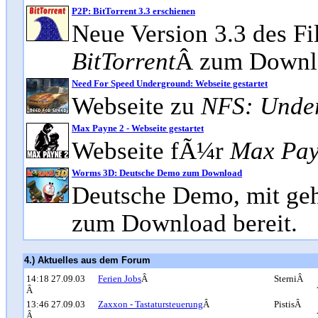
P2P: BitTorrent 3.3 erschienen
Neue Version 3.3 des Fi
BitTorrent
Â zum Downlo
Need For Speed Underground: Webseite gestartet
Webseite zu
NFS: Unde
Max Payne 2 - Webseite gestartet
Webseite fÃ¼r
Max Pay
Worms 3D: Deutsche Demo zum Download
Deutsche Demo, mit ge
zum Download bereit.
4.) Aktuelles aus dem Forum
14:18 27.09.03
Ferien Jobs
Â
SterniÂ
Â
13:46 27.09.03
Zaxxon - Tastatursteuerung
Â
PistisÂ
Â