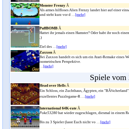
Monster Frenzy
Â
Als armes hilfloses Alien Frenzy landet hier auf einer ei
und steht kurz vor d …
[mehr]
PuffBOMB
Â
Hattet ihr jemals einen Hamster? Oder habt ihr noch eine
;)
Ziel des …
[mehr]
Zaxxon
Â
Bei Zaxxon handelt es sich um ein Atari-Remake eines W
isometrischen Perspektive.
…
[mehr]
Spiele vom 
Head over Hells
Â
Ein Schloss, ein Zuchthaus, Ãgypten, ein "BÃ¼cherland"
exzellentes Puzzlegame-R …
[mehr]
International 64K-rate
Â
Poke53280
hat wieder zugeschlagen, diesmal in einem 
Bis zu 3 Spieler (lasst Euch nicht vo …
[mehr]