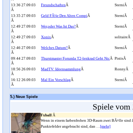
13:36 27.09.03
Freundschaften
Â
SterniÂ
Â
13:35 27.09.03
Geld FÃ¼r Den Alten Compi
Â
SterniÂ
Â
12:49 27.09.03
Wer,oder Was Ist Das?
Â
SterniÂ
Â
12:49 27.09.03
Xonix
Â
solitaireÂ
Â
12:46 27.09.03
Welches Datum?
Â
SterniÂ
Â
09:44 27.09.03
Thurstmaster Forumla T2-lenkrad Geht Nic
Â
PistisÂ
Â
18:56 26.09.03
MadTV: Ideensammlung
Â
RonnyÂ
Â
16:12 26.09.03
Mal Ein Vorschlag
Â
SterniÂ
Â
5.) Neue Spiele
Spiele vom 
Fxball
Â
Wenn in einem farbenfrohen 3D-Raum zwei BÃ¤lle sind â 
Punktefelder angebracht sind, dan …
[mehr]