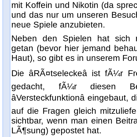
mit Koffein und Nikotin (da spre
und das nur um unseren Besuc
neue Spiele anzubieten.
Neben den Spielen hat sich 
getan (bevor hier jemand behau
Haut), so gibt es in unserem Fo
Die âRÃ¤tseleckeâ ist fÃ¼r
gedacht, fÃ¼r diesen B
âVersteckfunktionâ eingebaut,
auf die Fragen gleich mitzulie
sichtbar, wenn man einen Beitr
LÃ¶sung) gepostet hat.