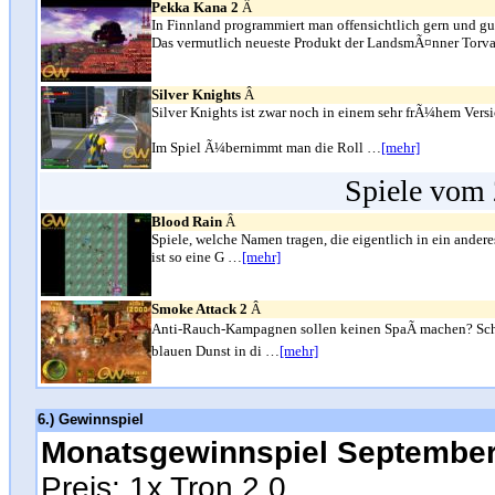
Pekka Kana 2
Â
In Finnland programmiert man offensichtlich gern und gut
Das vermutlich neueste Produkt der LandsmÃ¤nner Torval
Silver Knights
Â
Silver Knights ist zwar noch in einem sehr frÃ¼hem Vers
Im Spiel Ã¼bernimmt man die Roll …
[mehr]
Spiele vom 
Blood Rain
Â
Spiele, welche Namen tragen, die eigentlich in ein ande
ist so eine G …
[mehr]
Smoke Attack 2
Â
Anti-Rauch-Kampagnen sollen keinen SpaÃ machen? Sch
blauen Dunst in di …
[mehr]
6.) Gewinnspiel
Monatsgewinnspiel Septembe
Preis: 1x Tron 2.0