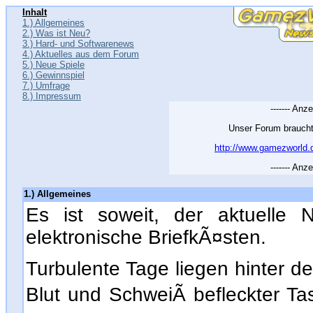
Inhalt
1.) Allgemeines
2.) Was ist Neu?
3.) Hard- und Softwarenews
4.) Aktuelles aus dem Forum
5.) Neue Spiele
6.) Gewinnspiel
7.) Umfrage
8.) Impressum
------- Anze
Unser Forum braucht
http://www.gamezworld.
------- Anze
1.) Allgemeines
Es ist soweit, der aktuelle N
elektronische BriefkÃ¤sten.
Turbulente Tage liegen hinter 
Blut und SchweiÃ befleckter T