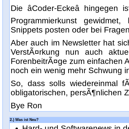
Die âCoder-Eckeâ hingegen 
Programmierkunst gewidmet, 
Snippets posten oder bei Fragen
Aber auch im Newsletter hat sic
VerstÃ¤rkung nun auch aktue
ForenbeitrÃ¤ge zum einfachen Ankl
noch ein wenig mehr Schwung i
So, dass solls wiedereinmal fÃ
obligatorischen, persÃ¶nlichen 
Bye Ron
2.) Was ist Neu?
Hard- und Softwarenews in d