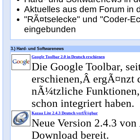
Aktuelles aus dem Forum in 
"RÃ¤tselecke" und "Coder-Ec
eingebunden
3.) Hard- und Softwarenews
Google Toolbar 2.0 in Deutsch erschienen
Die Google Toolbar, sei
erschienen,Â ergÃ¤nzt 
nÃ¼tzliche Funktionen,
schon integriert haben.
Kazaa Lite 2.4.3 Deutsch verfÃ¼gbar
Neue Version 2.4.3 von
Download bereit.