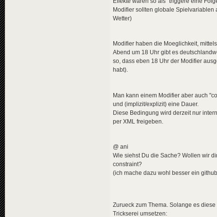
Effekte waren so als "triggere eine Fol
<
en
>
The
Modifier sollten globale Spielvariabl
<
pl
>
Nie
</
descripti
Wetter)
<
data
genre
</
news
>
Modifier haben die Moeglichkeit, mittel
<!-- 1980-0
Abend um 18 Uhr gibt es deutschlandwe
<
news
guid
=
"bb5
so, dass eben 18 Uhr der Modifier ausgel
<
title
>
habt).
<
de
>
Neu
<
en
>
New
<
pl
>
Now
Man kann einem Modifier aber auch "con
</
title
>
und (implizit/explizit) eine Dauer.
<
descriptio
<
de
>
Gen
Diese Bedingung wird derzeit nur inter
<
en
>
Gen
per XML freigeben.
<
pl
>
Gen
</
descripti
<
data
genre
@ ani
</
news
>
Wie siehst Du die Sache? Wollen wir dir
<
news
guid
=
"247
constraint?
<
title
>
(ich mache dazu wohl besser ein github-
<
de
>
Sch
<
en
>
Sch
<
pl
>
Sch
</
title
>
Zurueck zum Thema. Solange es diese Ze
<
descriptio
<
de
>
Hel
Trickserei umsetzen: