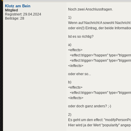
Klotz am Bein
Noch zwei Anschlussfragen.
Mitglied
Registriert: 29.04.2024
1)
Beiträge: 28
Wenn auf Nachricht A sowohl Nachricht B
oder ein(!) Eintrag, der beide Informat
Ist es so richtig?
a)
<effects>
<effect trigger="happen" type="trigge
<effect trigger="happen" type="trigge
</effects>
oder eher so...
b)
<effects>
<effect trigger="happen" type="trigge
</effects>
oder doch ganz anders? ;-)
2)
Es geht um den effect: "modifyPersonPop
Hier wird ja der Wert "popularity" angep