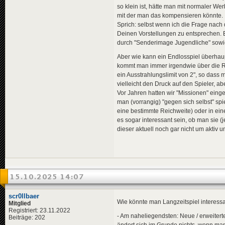
so klein ist, hätte man mit normaler 
mit der man das kompensieren könnte.
Sprich: selbst wenn ich die Frage nach 
Deinen Vorstellungen zu entsprechen. E
durch "Senderimage Jugendliche" sowie 
Aber wie kann ein Endlosspiel überhau
kommt man immer irgendwie über die R
ein Ausstrahlungslimit von 2", so dass
vielleicht den Druck auf den Spieler, a
Vor Jahren hatten wir "Missionen" eingef
man (vorrangig) "gegen sich selbst" spie
eine bestimmte Reichweite) oder in ei
es sogar interessant sein, ob man sie 
dieser aktuell noch gar nicht um aktiv 
15.10.2025 14:07
scr0llbaer
Wie könnte man Langzeitspiel interess
Mitglied
Registriert: 23.11.2022
- Am naheliegendsten: Neue / erweitert
Beiträge: 202
ändert sich im Grunde nichts, wenn ma