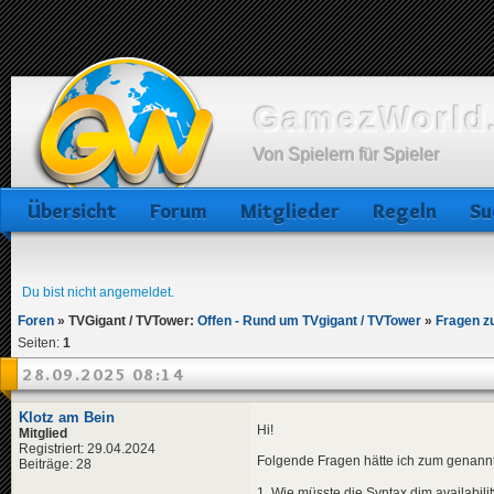
GamezWorld.
Von Spielern für Spieler
Übersicht
Forum
Mitglieder
Regeln
Su
Du bist nicht angemeldet.
Foren
»
TVGigant / TVTower:
Offen - Rund um TVgigant / TVTower
»
Fragen z
Seiten:
1
28.09.2025 08:14
Klotz am Bein
Hi!
Mitglied
Registriert: 29.04.2024
Folgende Fragen hätte ich zum genannt
Beiträge: 28
1. Wie müsste die Syntax dim availabil