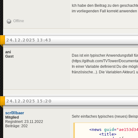
<
de
>
zu bekämpfe
<
news
guid
=
"9df
Ich habe den Beitrag zu den geschachtelt
</
Verb2
>
<
title
>
im vorliegenden Fall korrekt anwenden
<
Folgen
>
<
de
>
Stu
<
de
>
Verbraucher
<
en
>
Sto
Offline
</
Folgen
>
<
pl
>
Bur
<
Ausblick
>
</
title
>
<
de
>
Eine Entspa
<
descriptio
</
Ausblick
>
<
de
>
Ein
24.12.2025 13:43
</
variables
>
<
en
>
A s
</
news
>
<
pl
>
Bur
</
descripti
ani
<
data
genre
Das ist ein typischer Anwendungsfall für
Gast
</
news
>
(https://github.com/TVTower/Documenta
In einer Variable definierst Du die m
<!-- 1980-0
fränzösische...). Die Variablen Akteur1
<
news
guid
=
"c12
<
title
>
<
de
>
USA
<
en
>
US 
<
pl
>
USA
24.12.2025 15:20
</
title
>
<
descriptio
<
de
>
Am 
scr0llbaer
<
en
>
On 
Sehr einfaches typisches (neues) Beisp
Mitglied
<
pl
>
7 k
Registriert: 23.11.2022
</
descripti
Beiträge: 202
<
data
genre
<
news
guid
=
"ae153d3
</
news
>
<
title
>