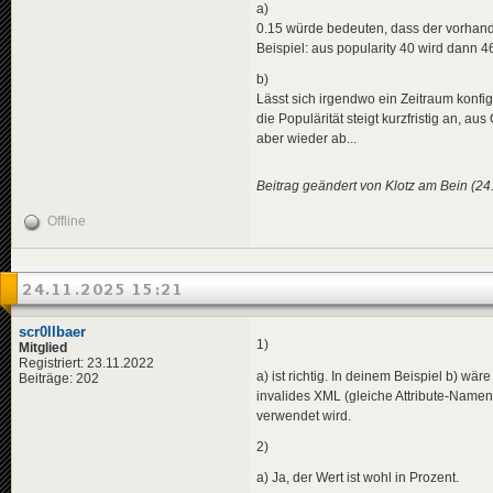
a)
0.15 würde bedeuten, dass der vorhan
Beispiel: aus popularity 40 wird dann 4
b)
Lässt sich irgendwo ein Zeitraum konfigu
die Populärität steigt kurzfristig an,
aber wieder ab...
Beitrag geändert von Klotz am Bein (24
Offline
24.11.2025 15:21
scr0llbaer
1)
Mitglied
Registriert: 23.11.2022
a) ist richtig. In deinem Beispiel b) wär
Beiträge: 202
invalides XML (gleiche Attribute-Name
verwendet wird.
2)
a) Ja, der Wert ist wohl in Prozent.