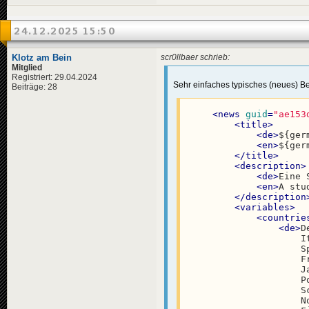
<
en
>
Dan
<
pl
>
Boe
</
title
>
24.12.2025 15:50
<
descriptio
<
de
>
Ein
<
en
>
A D
Klotz am Bein
scr0llbaer schrieb:
<
pl
>
Boe
Mitglied
</
descripti
Registriert: 29.04.2024
Sehr einfaches typisches (neues) Be
<
data
genre
Beiträge: 28
</
news
>
<
news
guid
=
"ae153
<
news
guid
=
"bb7
<
title
>
<
title
>
<
de
>
${ger
<
de
>
Bea
<
en
>
${ger
<
en
>
Bea
</
title
>
<
pl
>
Bea
<
description
>
</
title
>
<
de
>
Eine 
<
descriptio
<
en
>
A stu
<
de
>
Am 
</
description
<
en
>
On 
<
variables
>
<
pl
>
30 
<
countrie
</
descripti
<
de
>
D
<
data
genre
                    I
</
news
>
                    S
                    F
<
news
guid
=
"a5b
                    J
<
title
>
                    P
<
de
>
Gei
                    S
<
en
>
Hos
                    N
<
pl
>
Kry