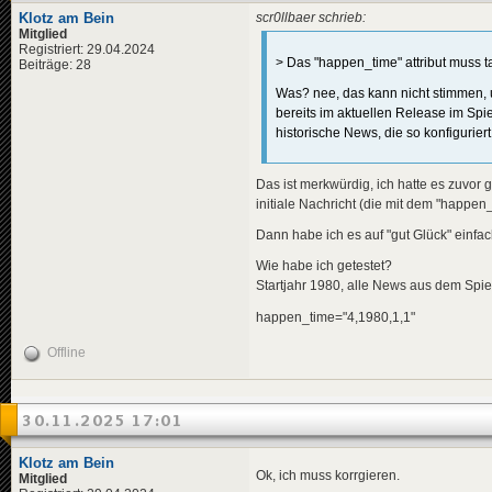
<
descriptio
<
en
>
Lar
Klotz am Bein
scr0llbaer schrieb:
<
de
>
${e
<
pl
>
Lar
Mitglied
<
en
>
${e
</
title
>
Registriert: 29.04.2024
<
pl
>
${e
> Das "happen_time" attribut muss tat
<
descriptio
Beiträge: 28
</
descripti
<
de
>
Lar
Was? nee, das kann nicht stimmen, un
<
variables
>
<
en
>
Lar
<
erich
>
bereits im aktuellen Release im Spie
<
pl
>
Lar
<
honeck
</
descripti
historische News, die so konfiguriert
<
helmut
<
data
genre
<
kohl
>
$
</
news
>
</
variables
Das ist merkwürdig, ich hatte es zuvor 
<
data
genre
<
news
guid
=
"2cd
initiale Nachricht (die mit dem "happen
</
news
>
<
title
>
<
de
>
XII
Dann habe ich es auf "gut Glück" einfac
<
en
>
XII
<
pl
>
XII
Wie habe ich getestet?
</
title
>
Startjahr 1980, alle News aus dem Spiel
<
descriptio
<
de
>
Die
happen_time="4,1980,1,1"
<
en
>
The
<
pl
>
XII
Offline
</
descripti
<
data
genre
</
news
>
30.11.2025 17:01
<
news
guid
=
"aac
<
title
>
<
de
>
Ban
Klotz am Bein
Ok, ich muss korrgieren.
<
en
>
Ban
Mitglied