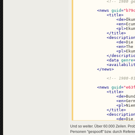
<!-- 1980 g
<
news
guid
=
"b79
<
title
>
<
de
>
Öku
<
en
>
Ecu
<
pl
>
Eku
</
title
>
<
descriptio
<
de
>
Die
<
en
>
The
<
pl
>
Eku
</
descripti
<
data
genre
<
availabili
</
news
>
<!-- 1980-0
<
news
guid
=
"e63
<
title
>
<
de
>
Bun
<
en
>
Ger
<
pl
>
Nie
</
title
>
<
descriptio
<
de
>
Die
<
en
>
The
Und so weiter. Über 60.000 Zeilen. Prob
<
pl
>
Obo
Personen "gespooft" bzw. durch Refere
</
descripti