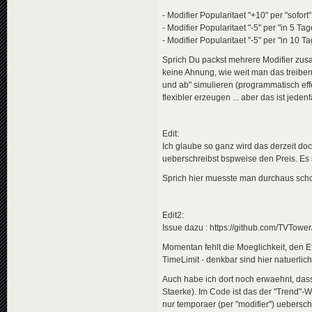
<
en
>
Hel
- Modifier Popularitaet "+10" per "sofort"
<
pl
>
Hel
</
descripti
- Modifier Popularitaet "-5" per "in 5 Ta
<
data
genre
- Modifier Popularitaet "-5" per "in 10 T
</
news
>
Sprich Du packst mehrere Modifier zu
<
news
guid
=
"a1b
keine Ahnung, wie weit man das treiben 
<
title
>
und ab" simulieren (programmatisch eff
<
de
>
Mar
flexibler erzeugen ... aber das ist jed
<
en
>
Mar
<
pl
>
Mar
</
title
>
<
descriptio
Edit:
<
de
>
Die
Ich glaube so ganz wird das derzeit doc
<
en
>
Aut
ueberschreibst bspweise den Preis. Es 
<
pl
>
Aut
</
descripti
Sprich hier muesste man durchaus schon
<
data
genre
</
news
>
<
news
guid
=
"c8f
Edit2:
<
title
>
Issue dazu : https://github.com/TVTow
<
de
>
Bom
<
en
>
Bom
Momentan fehlt die Moeglichkeit, den E
<
pl
>
Ata
TimeLimit - denkbar sind hier natuerlic
</
title
>
<
descriptio
Auch habe ich dort noch erwaehnt, dass
<
de
>
In 
Staerke). Im Code ist das der "Trend"-W
<
en
>
A b
nur temporaer (per "modifier") uebersc
<
pl
>
Bom