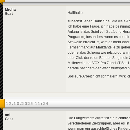
Micha
Hallihallo,
Gast
zunächst lieben Dank für all die viele A
Ich habe eine Frage, ich habe bestimmt d
Anfang ist das Spiel voll Spaß und He
Programm, besonders, wenn es bei mir s
Schwelle erreicht ist, wird es mehr ode
Fernsehmarkt auf Marktanteile zu gehen
oder ist das Schema wie jetzt programm
oder Club der roten Bänder, Sing mein S
Mittlerweile hat VOX Pro 7 und zT Sat 
gerade nachdem der Wachstumspfad bei
Soll eure Arbeit nicht schmälern, wirklic
12.10.2025 11:24
ani
Die Langzeitattraktivität ist ein nichttr
Gast
verschiedenen Zielgruppen, aber es ist 
wenn man ein ausschließliches Kinder