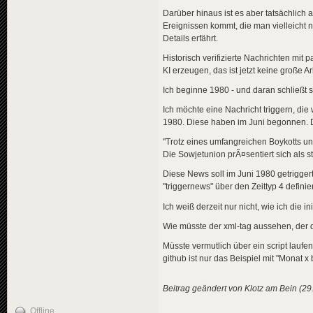
Darüber hinaus ist es aber tatsächlich 
Ereignissen kommt, die man vielleicht
Details erfährt.
Historisch verifizierte Nachrichten mit p
KI erzeugen, das ist jetzt keine große Ar
Ich beginne 1980 - und daran schließt 
Ich möchte eine Nachricht triggern, di
1980. Diese haben im Juni begonnen. Di
"Trotz eines umfangreichen Boykotts un
Die Sowjetunion prÃ¤sentiert sich als s
Diese News soll im Juni 1980 getriggert
"triggernews" über den Zeittyp 4 defin
Ich weiß derzeit nur nicht, wie ich die 
Wie müsste der xml-tag aussehen, der 
Müsste vermutlich über ein script lauf
github ist nur das Beispiel mit "Monat 
Beitrag geändert von Klotz am Bein (29
Offline