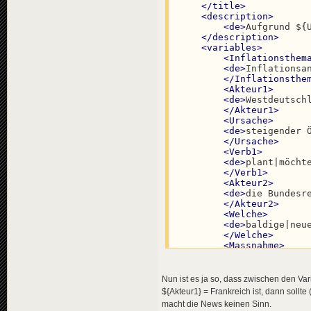
</
title
>
</
news
>
<
description
>
<
de
>
Aufgrund ${
<
news
guid
=
"d85
</
description
>
<
title
>
<
variables
>
<
de
>
Sch
<
Inflationsthem
<
en
>
Sha
<
de
>
Inflationsa
<
pl
>
Sza
</
Inflationsthe
</
title
>
<
Akteur1
>
<
descriptio
<
de
>
Westdeutsch
<
de
>
Der
</
Akteur1
>
<
en
>
The
<
Ursache
>
<
pl
>
Był
<
de
>
steigender 
</
descripti
</
Ursache
>
<
data
genre
<
Verb1
>
</
news
>
<
de
>
plant|möcht
</
Verb1
>
<
news
guid
=
"c30
<
Akteur2
>
<
title
>
<
de
>
die Bundesr
<
de
>
Ari
</
Akteur2
>
<
en
>
Ari
<
Welche
>
<
pl
>
Ari
<
de
>
baldige|neu
</
title
>
</
Welche
>
<
descriptio
<
Massnahme
>
<
de
>
Die
<
de
>
Maßnahmen z
<
en
>
The
</
Massnahme
>
<
pl
>
Ogł
<
Aktion
>
</
descripti
Nun ist es ja so, dass zwischen den Va
<
de
>
durchzusetz
<
data
genre
${Akteur1} = Frankreich ist, dann soll
</
Aktion
>
</
news
>
macht die News keinen Sinn.
<
Verb2
>