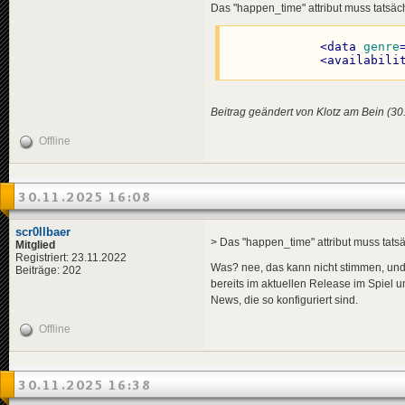
<
data
genre
Das "happen_time" attribut muss tatsächli
<
en
>
Gre
</
news
>
<
pl
>
Wie
</
title
>
<
data
genre
<!-- 1987-0
<
descriptio
<
availabili
<
de
>
Die
<
news
guid
=
"6b6
<
en
>
The
<
title
>
<
pl
>
Wie
<
de
>
${m
</
descripti
Beitrag geändert von Klotz am Bein (30
<
en
>
${m
<
data
genre
<
pl
>
${m
</
news
>
Offline
</
title
>
<
descriptio
<
news
guid
=
"937
<
de
>
${m
<
title
>
<
en
>
${m
<
de
>
Ver
30.11.2025 16:08
<
pl
>
${m
<
en
>
Hof
</
descripti
<
pl
>
Gru
<
variables
>
</
title
>
scr0llbaer
<
michae
<
descriptio
> Das "happen_time" attribut muss tatsäch
Mitglied
</
variables
<
de
>
Die
Registriert: 23.11.2022
<
data
genre
Was? nee, das kann nicht stimmen, und g
<
en
>
The
Beiträge: 202
</
news
>
<
pl
>
Nie
bereits im aktuellen Release im Spiel un
</
descripti
News, die so konfiguriert sind.
<!-- 1987-0
<
data
genre
</
news
>
Offline
<
news
guid
=
"485
<
title
>
<!-- 1980-0
<
de
>
${h
<
en
>
${h
<
news
guid
=
"f4c
30.11.2025 16:38
<
pl
>
${h
<
title
>
</
title
>
<
de
>
Lar