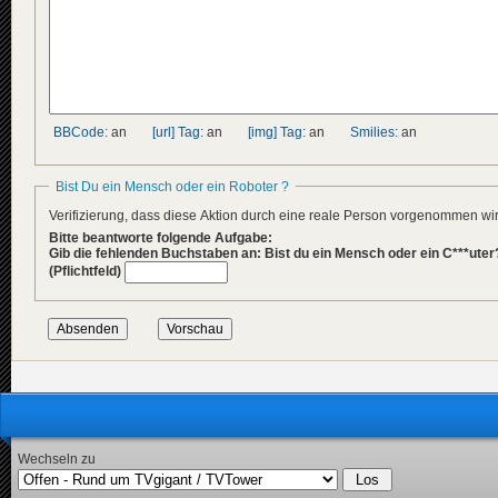
</
title
>
<
descriptio
<
de
>
Der
<
en
>
Yug
<
pl
>
4 m
</
descripti
<
data
genre
</
news
>
BBCode:
an
[url] Tag:
an
[img] Tag:
an
Smilies:
an
<
news
guid
=
"d0a
<
title
>
Bist Du ein Mensch oder ein Roboter ?
<
de
>
Kra
<
en
>
Rio
Verifizierung, dass diese Aktion durch eine reale Person vorgenommen w
<
pl
>
Zam
Bitte beantworte folgende Aufgabe:
</
title
>
Gib die fehlenden Buchstaben an: Bist du ein Mensch oder ein C***uter
<
descriptio
(Pflichtfeld)
<
de
>
In 
<
en
>
Sev
<
pl
>
Pow
</
descripti
<
data
genre
</
news
>
<
news
guid
=
"9e6
<
title
>
<
de
>
Ber
<
en
>
Ber
Wechseln zu
<
pl
>
Ber
</
title
>
<
descriptio