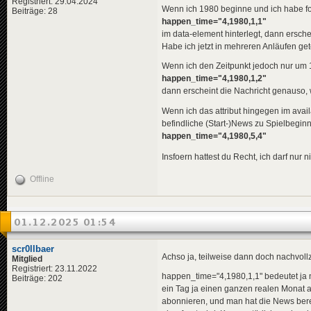
<
pl
>
Ban
Registriert: 29.04.2024
Wenn ich 1980 beginne und ich habe f
Beiträge: 28
</
title
>
happen_time="4,1980,1,1"
<
descriptio
<
de
>
Ira
im data-element hinterlegt, dann erschei
<
en
>
Ira
Habe ich jetzt in mehreren Anläufen get
<
pl
>
Now
</
descripti
Wenn ich den Zeitpunkt jedoch nur um 1 
<
data
genre
happen_time="4,1980,1,2"
</
news
>
dann erscheint die Nachricht genauso, 
<
news
guid
=
"f03
Wenn ich das attribut hingegen im avail
<
title
>
befindliche (Start-)News zu Spielbegin
<
de
>
Car
happen_time="4,1980,5,4"
<
en
>
Car
<
pl
>
Car
Insfoern hattest du Recht, ich darf nur 
</
title
>
<
descriptio
<
de
>
US-
Offline
<
en
>
Pre
<
pl
>
Pre
</
descripti
<
data
genre
01.12.2025 01:54
</
news
>
scr0llbaer
<
news
guid
=
"1e3
Achso ja, teilweise dann doch nachvollzi
Mitglied
<
title
>
Registriert: 23.11.2022
<
de
>
Kri
happen_time="4,1980,1,1" bedeutet ja ni
Beiträge: 202
<
en
>
Mar
ein Tag ja einen ganzen realen Monat a
<
pl
>
Sta
abonnieren, und man hat die News bereit
</
title
>