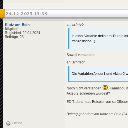
<
title
>
                    Finl
<
de
>
Fäh
                    Denm
<
en
>
Fer
                    Aus
24.12.2025 15:39
<
pl
>
Pro
                    Swit
</
title
>
</
en
>
<
descriptio
</
countries
Klotz am Bein
ani schrieb:
<
de
>
Das
<
germany
>
Mitglied
<
en
>
The
<
all
>
${
Registriert: 29.04.2024
<
pl
>
Pro
</
germany
>
In einer Variable definierst Du di
Beiträge: 28
</
descripti
<
seniorsare
fränzösische...).
<
data
genre
<
all
>
${
</
news
>
</
seniorsar
</
variables
>
Soweit verstanden.
<
news
guid
=
"fd3
<
data
genre
=
"0"
<
title
>
</
news
>
ani schrieb:
<
de
>
Ope
<
en
>
Ope
<
pl
>
Ope
Die Variablen Akteur1 und Akteur2 w
</
title
>
<
descriptio
<
de
>
Die
Noch nicht verstanden
. Kannst du 
<
en
>
The
Akteur2 schreiben würdest?
<
pl
>
Ame
</
descripti
EDIT: durch das Beispiel von scrOllbaer 
<
data
genre
</
news
>
Beitrag geändert von Klotz am Bein (24
<
news
guid
=
"6c0
<
title
>
Offline
<
de
>
Dan