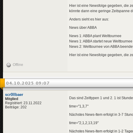
Hier ist eine Newsfolge gegeben, die ze
könnte dann eine geringe Zeitspanne de
Anders sieht es hier aus:
News über ABBA
News 1: ABBA plant Welttournee
News 1: ABBA startet neue Welttournee
News 2: Welttournee von ABBA beende
Hier ist eine Newsfolge gegeben, die ze
Offline
04.10.2025 09:07
scr0llbaer
Das sind Zeittypen 1 und 2. 1 ist Stunden
Mitglied
Registriert: 23.11.2022
time="1,3,7"
Beiträge: 202
Nächstes News-Item erfolgt in 3-7 Stun
time="2,1,2,13,19"
Nächstes News-Item erfolgt in 1-2 Tag