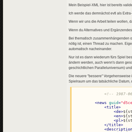
<
data
genre
Mein Beispiel-XML hier ist bereits valid
</
news
>
Ich werde das demnächst evtl als Extra-
<
news
guid
=
"4d6
<
title
>
Wenn wir uns die Arbeit teilen wollen,
<
de
>
Erm
<
en
>
Joy
Wenn du Alternatives und Ergänzendes 
<
pl
>
Joy
</
title
>
Bei thematisch zusammenhängenden od
<
descriptio
nötig ist, einen Thread zu machen. Eigen
<
de
>
Die
automatisch nacheinander.
<
en
>
The
<
pl
>
Aut
Nur ist es dann wiederum fürs Spiel bess
</
descripti
ändern werden, auch wenn's dann geschic
<
data
genre
geschichtlichen Paralleluniversum) u
</
news
>
Die neuere "bessere" Vorgehensweise is
<
news
guid
=
"fe0
Spielraum um das tatsächliche Datum, 
<
title
>
<
de
>
Ach
<
en
>
Eig
<!-- 1987-0
<
pl
>
Osi
</
title
>
<
news
guid
=
"d5c
<
descriptio
<
title
>
<
de
>
Die
<
de
>
${s
<
en
>
The
<
en
>
${s
<
pl
>
Nie
<
pl
>
${s
</
descripti
</
title
>
<
data
genre
<
descriptio
</
news
>