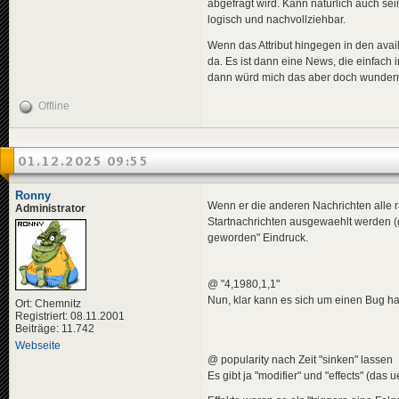
<
descriptio
abgefragt wird. Kann natürlich auch sein
<
de
>
In 
logisch und nachvollziehbar.
<
en
>
Mar
<
pl
>
Sta
Wenn das Attribut hingegen in den avail
</
descripti
da. Es ist dann eine News, die einfac
<
data
genre
dann würd mich das aber doch wundern. 
</
news
>
Offline
<
news
guid
=
"453
<
title
>
<
de
>
Put
<
en
>
Cou
01.12.2025 09:55
<
pl
>
Zam
</
title
>
<
descriptio
Ronny
<
de
>
Ein
Wenn er die anderen Nachrichten alle 
Administrator
<
en
>
A s
Startnachrichten ausgewaehlt werden (gi
<
pl
>
Prz
geworden" Eindruck.
</
descripti
<
data
genre
</
news
>
@ "4,1980,1,1"
<
news
guid
=
"fc7
Nun, klar kann es sich um einen Bug han
Ort: Chemnitz
<
title
>
Registriert: 08.11.2001
<
de
>
Ehe
Beiträge: 11.742
<
en
>
Mar
Webseite
<
pl
>
Ref
@ popularity nach Zeit "sinken" lassen
</
title
>
Es gibt ja "modifier" und "effects" (das
<
descriptio
<
de
>
Das