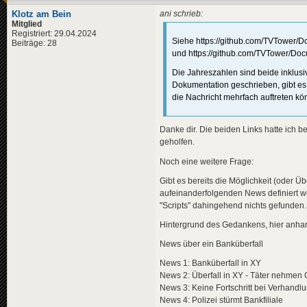
Klotz am Bein
ani schrieb:
Mitglied
Registriert: 29.04.2024
Siehe https://github.com/TVTower
Beiträge: 28
und https://github.com/TVTower/Do
Die Jahreszahlen sind beide inklusi
Dokumentation geschrieben, gibt es n
die Nachricht mehrfach auftreten könn
Danke dir. Die beiden Links hatte ich be
geholfen.
Noch eine weitere Frage:
Gibt es bereits die Möglichkeit (oder Ü
aufeinanderfolgenden News definiert 
"Scripts" dahingehend nichts gefunden.
Hintergrund des Gedankens, hier anhand
News über ein Banküberfall
News 1: Banküberfall in XY
News 2: Überfall in XY - Täter nehmen 
News 3: Keine Fortschritt bei Verhand
News 4: Polizei stürmt Bankfiliale