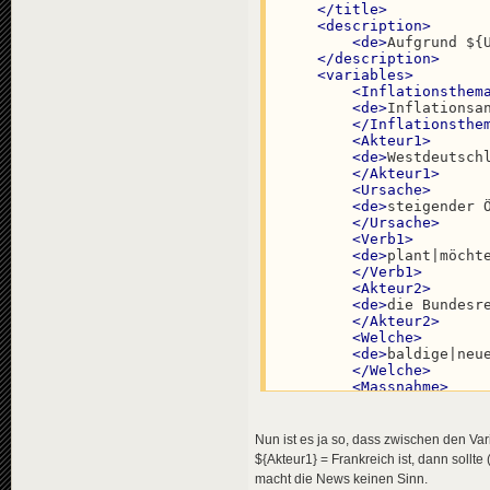
</
title
>
</
news
>
<
description
>
<
de
>
Aufgrund ${
<
news
guid
=
"d85
</
description
>
<
title
>
<
variables
>
<
de
>
Sch
<
Inflationsthem
<
en
>
Sha
<
de
>
Inflationsa
<
pl
>
Sza
</
Inflationsthe
</
title
>
<
Akteur1
>
<
descriptio
<
de
>
Westdeutsch
<
de
>
Der
</
Akteur1
>
<
en
>
The
<
Ursache
>
<
pl
>
Był
<
de
>
steigender 
</
descripti
</
Ursache
>
<
data
genre
<
Verb1
>
</
news
>
<
de
>
plant|möcht
</
Verb1
>
<
news
guid
=
"c30
<
Akteur2
>
<
title
>
<
de
>
die Bundesr
<
de
>
Ari
</
Akteur2
>
<
en
>
Ari
<
Welche
>
<
pl
>
Ari
<
de
>
baldige|neu
</
title
>
</
Welche
>
<
descriptio
<
Massnahme
>
<
de
>
Die
<
de
>
Maßnahmen z
<
en
>
The
</
Massnahme
>
<
pl
>
Ogł
<
Aktion
>
</
descripti
Nun ist es ja so, dass zwischen den Va
<
de
>
durchzusetz
<
data
genre
${Akteur1} = Frankreich ist, dann soll
</
Aktion
>
</
news
>
macht die News keinen Sinn.
<
Verb2
>