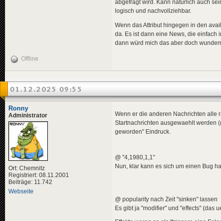
<
descriptio
abgefragt wird. Kann natürlich auch sein
<
de
>
In 
logisch und nachvollziehbar.
<
en
>
Mar
<
pl
>
Sta
Wenn das Attribut hingegen in den avail
</
descripti
da. Es ist dann eine News, die einfac
<
data
genre
dann würd mich das aber doch wundern. 
</
news
>
Offline
<
news
guid
=
"453
<
title
>
<
de
>
Put
<
en
>
Cou
01.12.2025 09:55
<
pl
>
Zam
</
title
>
<
descriptio
Ronny
<
de
>
Ein
Wenn er die anderen Nachrichten alle 
Administrator
<
en
>
A s
Startnachrichten ausgewaehlt werden (gi
<
pl
>
Prz
geworden" Eindruck.
</
descripti
<
data
genre
</
news
>
@ "4,1980,1,1"
<
news
guid
=
"fc7
Nun, klar kann es sich um einen Bug han
Ort: Chemnitz
<
title
>
Registriert: 08.11.2001
<
de
>
Ehe
Beiträge: 11.742
<
en
>
Mar
Webseite
<
pl
>
Ref
@ popularity nach Zeit "sinken" lassen
</
title
>
Es gibt ja "modifier" und "effects" (das
<
descriptio
<
de
>
Das