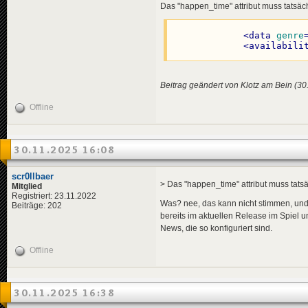
<
data
genre
Das "happen_time" attribut muss tatsächli
<
en
>
Gre
</
news
>
<
pl
>
Wie
</
title
>
<
data
genre
<!-- 1987-0
<
descriptio
<
availabili
<
de
>
Die
<
news
guid
=
"6b6
<
en
>
The
<
title
>
<
pl
>
Wie
<
de
>
${m
</
descripti
Beitrag geändert von Klotz am Bein (30
<
en
>
${m
<
data
genre
<
pl
>
${m
</
news
>
Offline
</
title
>
<
descriptio
<
news
guid
=
"937
<
de
>
${m
<
title
>
<
en
>
${m
<
de
>
Ver
30.11.2025 16:08
<
pl
>
${m
<
en
>
Hof
</
descripti
<
pl
>
Gru
<
variables
>
</
title
>
scr0llbaer
<
michae
<
descriptio
> Das "happen_time" attribut muss tatsäch
Mitglied
</
variables
<
de
>
Die
Registriert: 23.11.2022
<
data
genre
Was? nee, das kann nicht stimmen, und g
<
en
>
The
Beiträge: 202
</
news
>
<
pl
>
Nie
bereits im aktuellen Release im Spiel un
</
descripti
News, die so konfiguriert sind.
<!-- 1987-0
<
data
genre
</
news
>
Offline
<
news
guid
=
"485
<
title
>
<!-- 1980-0
<
de
>
${h
<
en
>
${h
<
news
guid
=
"f4c
30.11.2025 16:38
<
pl
>
${h
<
title
>
</
title
>
<
de
>
Lar