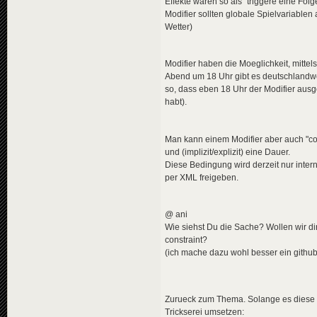
Effekte waren so als "triggere eine Fol
<
en
>
The
Modifier sollten globale Spielvariabl
<
pl
>
Nie
</
descripti
Wetter)
<
data
genre
</
news
>
Modifier haben die Moeglichkeit, mittel
<!-- 1980-0
Abend um 18 Uhr gibt es deutschlandwe
<
news
guid
=
"bb5
so, dass eben 18 Uhr der Modifier ausgel
<
title
>
habt).
<
de
>
Neu
<
en
>
New
<
pl
>
Now
Man kann einem Modifier aber auch "con
</
title
>
und (implizit/explizit) eine Dauer.
<
descriptio
<
de
>
Gen
Diese Bedingung wird derzeit nur inter
<
en
>
Gen
per XML freigeben.
<
pl
>
Gen
</
descripti
<
data
genre
@ ani
</
news
>
Wie siehst Du die Sache? Wollen wir dir
<
news
guid
=
"247
constraint?
<
title
>
(ich mache dazu wohl besser ein github-
<
de
>
Sch
<
en
>
Sch
<
pl
>
Sch
</
title
>
Zurueck zum Thema. Solange es diese Ze
<
descriptio
<
de
>
Hel
Trickserei umsetzen: