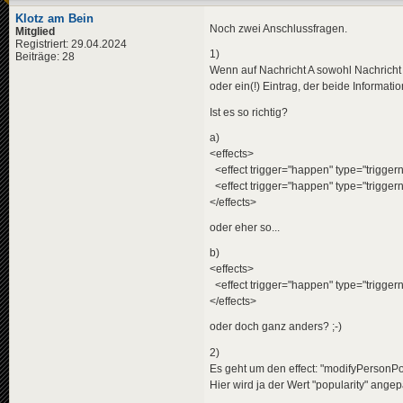
Klotz am Bein
Noch zwei Anschlussfragen.
Mitglied
Registriert: 29.04.2024
1)
Beiträge: 28
Wenn auf Nachricht A sowohl Nachricht B
oder ein(!) Eintrag, der beide Informat
Ist es so richtig?
a)
<effects>
<effect trigger="happen" type="trigge
<effect trigger="happen" type="trigge
</effects>
oder eher so...
b)
<effects>
<effect trigger="happen" type="trigge
</effects>
oder doch ganz anders? ;-)
2)
Es geht um den effect: "modifyPersonPop
Hier wird ja der Wert "popularity" angep