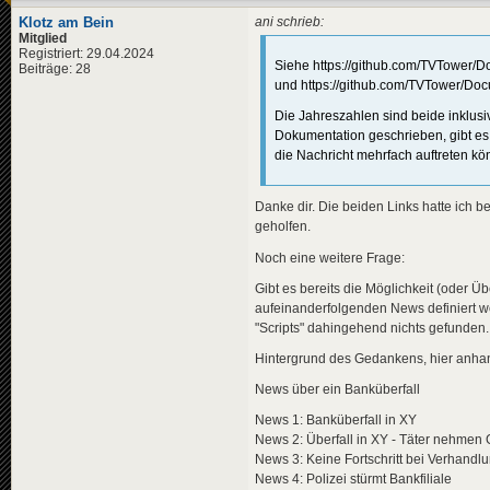
Klotz am Bein
ani schrieb:
Mitglied
Registriert: 29.04.2024
Siehe https://github.com/TVTower
Beiträge: 28
und https://github.com/TVTower/Do
Die Jahreszahlen sind beide inklusi
Dokumentation geschrieben, gibt es n
die Nachricht mehrfach auftreten könn
Danke dir. Die beiden Links hatte ich be
geholfen.
Noch eine weitere Frage:
Gibt es bereits die Möglichkeit (oder Ü
aufeinanderfolgenden News definiert 
"Scripts" dahingehend nichts gefunden.
Hintergrund des Gedankens, hier anhand
News über ein Banküberfall
News 1: Banküberfall in XY
News 2: Überfall in XY - Täter nehmen 
News 3: Keine Fortschritt bei Verhand
News 4: Polizei stürmt Bankfiliale