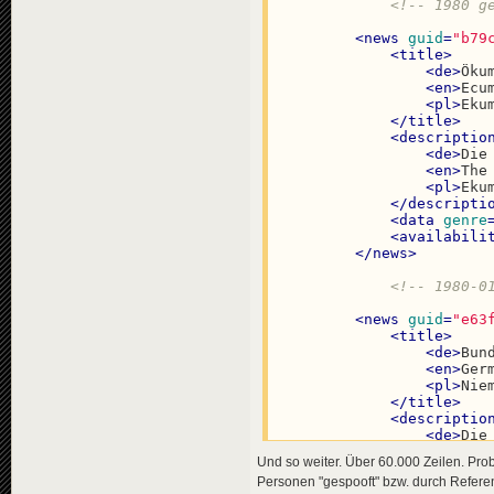
<!-- 1980 g
<
news
guid
=
"b79
<
title
>
<
de
>
Öku
<
en
>
Ecu
<
pl
>
Eku
</
title
>
<
descriptio
<
de
>
Die
<
en
>
The
<
pl
>
Eku
</
descripti
<
data
genre
<
availabili
</
news
>
<!-- 1980-0
<
news
guid
=
"e63
<
title
>
<
de
>
Bun
<
en
>
Ger
<
pl
>
Nie
</
title
>
<
descriptio
<
de
>
Die
<
en
>
The
Und so weiter. Über 60.000 Zeilen. Prob
<
pl
>
Obo
Personen "gespooft" bzw. durch Refere
</
descripti