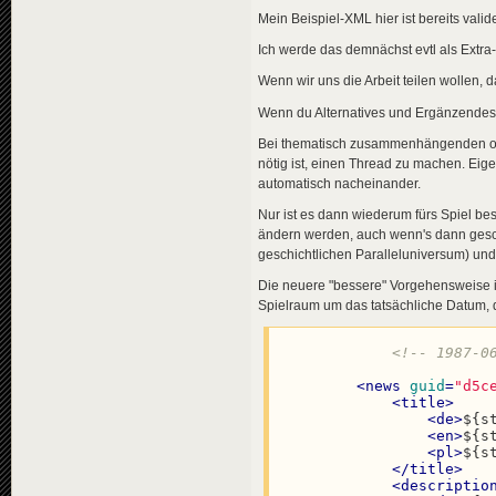
<
data
genre
Mein Beispiel-XML hier ist bereits valid
</
news
>
Ich werde das demnächst evtl als Extra-
<
news
guid
=
"4d6
<
title
>
Wenn wir uns die Arbeit teilen wollen,
<
de
>
Erm
<
en
>
Joy
Wenn du Alternatives und Ergänzendes 
<
pl
>
Joy
</
title
>
Bei thematisch zusammenhängenden od
<
descriptio
nötig ist, einen Thread zu machen. Eigen
<
de
>
Die
automatisch nacheinander.
<
en
>
The
<
pl
>
Aut
Nur ist es dann wiederum fürs Spiel bess
</
descripti
ändern werden, auch wenn's dann geschic
<
data
genre
geschichtlichen Paralleluniversum) u
</
news
>
Die neuere "bessere" Vorgehensweise is
<
news
guid
=
"fe0
Spielraum um das tatsächliche Datum, 
<
title
>
<
de
>
Ach
<
en
>
Eig
<!-- 1987-0
<
pl
>
Osi
</
title
>
<
news
guid
=
"d5c
<
descriptio
<
title
>
<
de
>
Die
<
de
>
${s
<
en
>
The
<
en
>
${s
<
pl
>
Nie
<
pl
>
${s
</
descripti
</
title
>
<
data
genre
<
descriptio
</
news
>