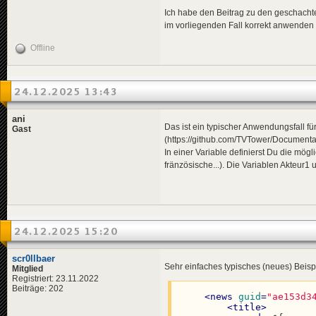
<
de
>
zu bekämpfe
<
news
guid
=
"9df
Ich habe den Beitrag zu den geschachtelt
</
Verb2
>
<
title
>
im vorliegenden Fall korrekt anwenden
<
Folgen
>
<
de
>
Stu
<
de
>
Verbraucher
<
en
>
Sto
Offline
</
Folgen
>
<
pl
>
Bur
<
Ausblick
>
</
title
>
<
de
>
Eine Entspa
<
descriptio
</
Ausblick
>
<
de
>
Ein
24.12.2025 13:43
</
variables
>
<
en
>
A s
</
news
>
<
pl
>
Bur
</
descripti
ani
<
data
genre
Das ist ein typischer Anwendungsfall für
Gast
</
news
>
(https://github.com/TVTower/Documenta
In einer Variable definierst Du die m
<!-- 1980-0
fränzösische...). Die Variablen Akteur1
<
news
guid
=
"c12
<
title
>
<
de
>
USA
<
en
>
US 
<
pl
>
USA
24.12.2025 15:20
</
title
>
<
descriptio
<
de
>
Am 
scr0llbaer
<
en
>
On 
Sehr einfaches typisches (neues) Beisp
Mitglied
<
pl
>
7 k
Registriert: 23.11.2022
</
descripti
Beiträge: 202
<
data
genre
<
news
guid
=
"ae153d3
</
news
>
<
title
>