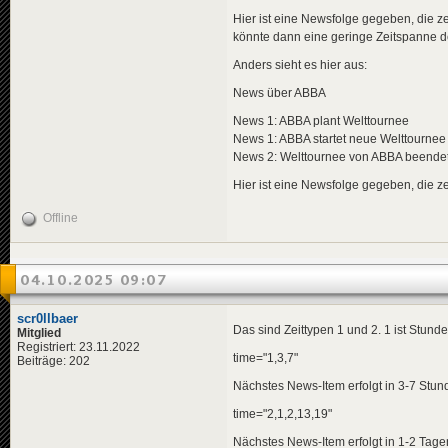
Hier ist eine Newsfolge gegeben, die ze
könnte dann eine geringe Zeitspanne de
Anders sieht es hier aus:
News über ABBA
News 1: ABBA plant Welttournee
News 1: ABBA startet neue Welttournee
News 2: Welttournee von ABBA beende
Hier ist eine Newsfolge gegeben, die ze
Offline
04.10.2025 09:07
scr0llbaer
Das sind Zeittypen 1 und 2. 1 ist Stunden
Mitglied
Registriert: 23.11.2022
time="1,3,7"
Beiträge: 202
Nächstes News-Item erfolgt in 3-7 Stun
time="2,1,2,13,19"
Nächstes News-Item erfolgt in 1-2 Tag