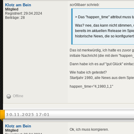
<
descriptio
<
en
>
Lar
Klotz am Bein
scr0llbaer schrieb:
<
de
>
${e
<
pl
>
Lar
Mitglied
<
en
>
${e
</
title
>
Registriert: 29.04.2024
<
pl
>
${e
> Das "happen_time" attribut muss tat
<
descriptio
Beiträge: 28
</
descripti
<
de
>
Lar
Was? nee, das kann nicht stimmen, un
<
variables
>
<
en
>
Lar
<
erich
>
bereits im aktuellen Release im Spie
<
pl
>
Lar
<
honeck
</
descripti
historische News, die so konfiguriert
<
helmut
<
data
genre
<
kohl
>
$
</
news
>
</
variables
Das ist merkwürdig, ich hatte es zuvor 
<
data
genre
<
news
guid
=
"2cd
initiale Nachricht (die mit dem "happen
</
news
>
<
title
>
<
de
>
XII
Dann habe ich es auf "gut Glück" einfac
<
en
>
XII
<
pl
>
XII
Wie habe ich getestet?
</
title
>
Startjahr 1980, alle News aus dem Spiel
<
descriptio
<
de
>
Die
happen_time="4,1980,1,1"
<
en
>
The
<
pl
>
XII
Offline
</
descripti
<
data
genre
</
news
>
30.11.2025 17:01
<
news
guid
=
"aac
<
title
>
<
de
>
Ban
Klotz am Bein
Ok, ich muss korrgieren.
<
en
>
Ban
Mitglied