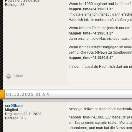
<
pl
>
Ban
Registriert: 29.04.2024
Wenn ich 1980 beginne und ich habe f
Beiträge: 28
</
title
>
happen_time="4,1980,1,1"
<
descriptio
<
de
>
Ira
im data-element hinterlegt, dann erschei
<
en
>
Ira
Habe ich jetzt in mehreren Anläufen get
<
pl
>
Now
</
descripti
Wenn ich den Zeitpunkt jedoch nur um 1 
<
data
genre
happen_time="4,1980,1,2"
</
news
>
dann erscheint die Nachricht genauso, 
<
news
guid
=
"f03
Wenn ich das attribut hingegen im avail
<
title
>
befindliche (Start-)News zu Spielbegin
<
de
>
Car
happen_time="4,1980,5,4"
<
en
>
Car
<
pl
>
Car
Insfoern hattest du Recht, ich darf nur 
</
title
>
<
descriptio
<
de
>
US-
Offline
<
en
>
Pre
<
pl
>
Pre
</
descripti
<
data
genre
01.12.2025 01:54
</
news
>
scr0llbaer
<
news
guid
=
"1e3
Achso ja, teilweise dann doch nachvollzi
Mitglied
<
title
>
Registriert: 23.11.2022
<
de
>
Kri
happen_time="4,1980,1,1" bedeutet ja ni
Beiträge: 202
<
en
>
Mar
ein Tag ja einen ganzen realen Monat a
<
pl
>
Sta
abonnieren, und man hat die News bereit
</
title
>