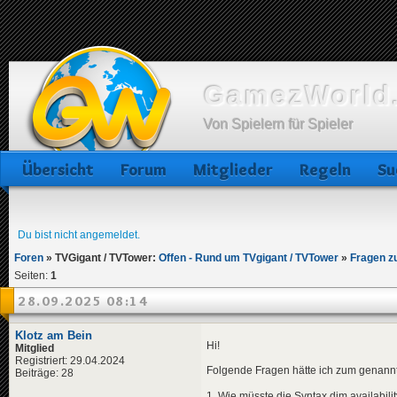
GamezWorld.
Von Spielern für Spieler
Übersicht
Forum
Mitglieder
Regeln
Su
Du bist nicht angemeldet.
Foren
»
TVGigant / TVTower:
Offen - Rund um TVgigant / TVTower
»
Fragen z
Seiten:
1
28.09.2025 08:14
Klotz am Bein
Hi!
Mitglied
Registriert: 29.04.2024
Folgende Fragen hätte ich zum genannt
Beiträge: 28
1. Wie müsste die Syntax dim availabil