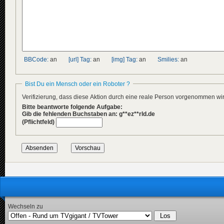
</
title
>
<
descriptio
<
de
>
Der
<
en
>
Yug
<
pl
>
4 m
</
descripti
<
data
genre
</
news
>
BBCode:
an
[url] Tag:
an
[img] Tag:
an
Smilies:
an
<
news
guid
=
"d0a
<
title
>
Bist Du ein Mensch oder ein Roboter ?
<
de
>
Kra
<
en
>
Rio
Verifizierung, dass diese Aktion durch eine reale Person vorgenommen w
<
pl
>
Zam
Bitte beantworte folgende Aufgabe:
</
title
>
Gib die fehlenden Buchstaben an: g**ez**rld.de
<
descriptio
(Pflichtfeld)
<
de
>
In 
<
en
>
Sev
<
pl
>
Pow
</
descripti
<
data
genre
</
news
>
<
news
guid
=
"9e6
<
title
>
<
de
>
Ber
<
en
>
Ber
Wechseln zu
<
pl
>
Ber
</
title
>
<
descriptio