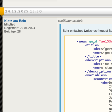
<
en
>
Dan
<
pl
>
Boe
</
title
>
24.12.2025 15:50
<
descriptio
<
de
>
Ein
<
en
>
A D
Klotz am Bein
scr0llbaer schrieb:
<
pl
>
Boe
Mitglied
</
descripti
Registriert: 29.04.2024
Sehr einfaches typisches (neues) Be
<
data
genre
Beiträge: 28
</
news
>
<
news
guid
=
"ae153
<
news
guid
=
"bb7
<
title
>
<
title
>
<
de
>
${ger
<
de
>
Bea
<
en
>
${ger
<
en
>
Bea
</
title
>
<
pl
>
Bea
<
description
>
</
title
>
<
de
>
Eine 
<
descriptio
<
en
>
A stu
<
de
>
Am 
</
description
<
en
>
On 
<
variables
>
<
pl
>
30 
<
countrie
</
descripti
<
de
>
D
<
data
genre
                    I
</
news
>
                    S
                    F
<
news
guid
=
"a5b
                    J
<
title
>
                    P
<
de
>
Gei
                    S
<
en
>
Hos
                    N
<
pl
>
Kry