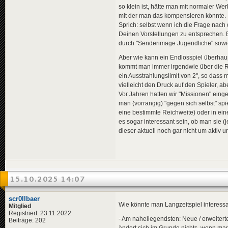
so klein ist, hätte man mit normaler 
mit der man das kompensieren könnte.
Sprich: selbst wenn ich die Frage nach 
Deinen Vorstellungen zu entsprechen. E
durch "Senderimage Jugendliche" sowie 
Aber wie kann ein Endlosspiel überhau
kommt man immer irgendwie über die R
ein Ausstrahlungslimit von 2", so dass
vielleicht den Druck auf den Spieler, a
Vor Jahren hatten wir "Missionen" eingef
man (vorrangig) "gegen sich selbst" spie
eine bestimmte Reichweite) oder in ei
es sogar interessant sein, ob man sie 
dieser aktuell noch gar nicht um aktiv 
15.10.2025 14:07
scr0llbaer
Wie könnte man Langzeitspiel interess
Mitglied
Registriert: 23.11.2022
- Am naheliegendsten: Neue / erweitert
Beiträge: 202
ändert sich im Grunde nichts, wenn ma