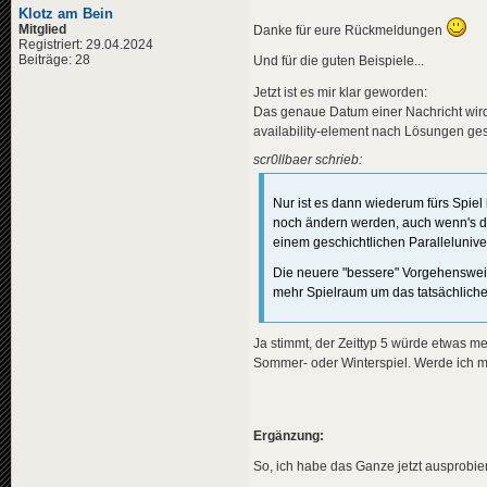
<
de
>
${g
<
title
>
Klotz am Bein
<
en
>
${g
<
de
>
Grü
Mitglied
Danke für eure Rückmeldungen
<
pl
>
${g
<
en
>
Ger
Registriert: 29.04.2024
</
title
>
Beiträge: 28
<
pl
>
Zał
Und für die guten Beispiele...
<
descriptio
</
title
>
<
de
>
Die
Jetzt ist es mir klar geworden:
<
descriptio
<
en
>
The
<
de
>
Die
Das genaue Datum einer Nachricht wird i
<
pl
>
Wys
<
en
>
Ger
availability-element nach Lösungen ges
</
descripti
<
pl
>
Nie
<
data
genre
</
descripti
scr0llbaer schrieb:
</
news
>
<
data
genre
</
news
>
Nur ist es dann wiederum fürs Spiel 
<
news
guid
=
"760
<
title
>
noch ändern werden, auch wenn's dann
<
news
guid
=
"0c8
<
de
>
${r
<
title
>
einem geschichtlichen Paralleluni
<
en
>
${r
<
de
>
31.
<
pl
>
${r
<
en
>
31s
Die neuere "bessere" Vorgehensweise
</
title
>
<
pl
>
31.
mehr Spielraum um das tatsächliche
<
descriptio
</
title
>
<
de
>
His
<
descriptio
<
en
>
His
<
de
>
Beg
Ja stimmt, der Zeittyp 5 würde etwas me
<
pl
>
His
<
en
>
Sta
Sommer- oder Winterspiel. Werde ich m
</
descripti
<
pl
>
Poc
<
variables
>
</
descripti
<
ronald
<
data
genre
<
reagan
</
news
>
<
gorbac
Ergänzung:
<
al
<
news
guid
=
"3e9
</
gorba
So, ich habe das Ganze jetzt ausprobier
<
title
>
</
variables
<
de
>
Chi