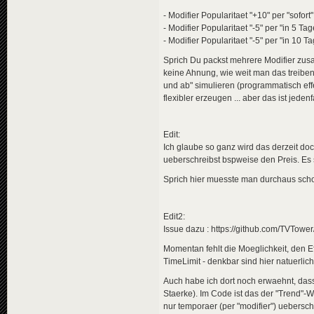
<
en
>
Hel
- Modifier Popularitaet "+10" per "sofort"
<
pl
>
Hel
</
descripti
- Modifier Popularitaet "-5" per "in 5 Ta
<
data
genre
- Modifier Popularitaet "-5" per "in 10 T
</
news
>
Sprich Du packst mehrere Modifier zu
<
news
guid
=
"a1b
keine Ahnung, wie weit man das treiben 
<
title
>
und ab" simulieren (programmatisch eff
<
de
>
Mar
flexibler erzeugen ... aber das ist jed
<
en
>
Mar
<
pl
>
Mar
</
title
>
<
descriptio
Edit:
<
de
>
Die
Ich glaube so ganz wird das derzeit doc
<
en
>
Aut
ueberschreibst bspweise den Preis. Es 
<
pl
>
Aut
</
descripti
Sprich hier muesste man durchaus schon
<
data
genre
</
news
>
<
news
guid
=
"c8f
Edit2:
<
title
>
Issue dazu : https://github.com/TVTow
<
de
>
Bom
<
en
>
Bom
Momentan fehlt die Moeglichkeit, den E
<
pl
>
Ata
TimeLimit - denkbar sind hier natuerlic
</
title
>
<
descriptio
Auch habe ich dort noch erwaehnt, dass
<
de
>
In 
Staerke). Im Code ist das der "Trend"-W
<
en
>
A b
nur temporaer (per "modifier") uebersc
<
pl
>
Bom