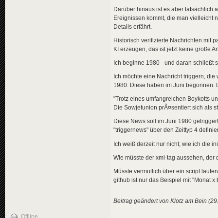
Darüber hinaus ist es aber tatsächlich 
Ereignissen kommt, die man vielleicht
Details erfährt.
Historisch verifizierte Nachrichten mit p
KI erzeugen, das ist jetzt keine große Ar
Ich beginne 1980 - und daran schließt 
Ich möchte eine Nachricht triggern, di
1980. Diese haben im Juni begonnen. Di
"Trotz eines umfangreichen Boykotts un
Die Sowjetunion prÃ¤sentiert sich als s
Diese News soll im Juni 1980 getriggert
"triggernews" über den Zeittyp 4 defin
Ich weiß derzeit nur nicht, wie ich die 
Wie müsste der xml-tag aussehen, der 
Müsste vermutlich über ein script lauf
github ist nur das Beispiel mit "Monat 
Beitrag geändert von Klotz am Bein (29
Offline