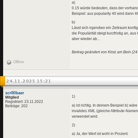
a)
0.15 würde bedeuten, dass der vorhan
Beispiel: aus popularity 40 wird dann 4
b)
Lässt sich irgendwo ein Zeitraum konfigu
die Populärität steigt kurzfristig an,
aber wieder ab...
Beitrag geändert von Klotz am Bein (24
Offline
24.11.2025 15:21
scr0llbaer
1)
Mitglied
Registriert: 23.11.2022
a) ist richtig. In deinem Beispiel b) wär
Beiträge: 202
invalides XML (gleiche Attribute-Name
verwendet wird.
2)
a) Ja, der Wert ist wohl in Prozent.