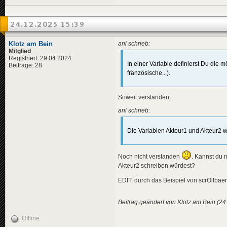
<
title
>
                    Finl
<
de
>
Fäh
                    Denm
<
en
>
Fer
                    Aus
24.12.2025 15:39
<
pl
>
Pro
                    Swit
</
title
>
</
en
>
<
descriptio
</
countries
Klotz am Bein
ani schrieb:
<
de
>
Das
<
germany
>
Mitglied
<
en
>
The
<
all
>
${
Registriert: 29.04.2024
<
pl
>
Pro
</
germany
>
In einer Variable definierst Du di
Beiträge: 28
</
descripti
<
seniorsare
fränzösische...).
<
data
genre
<
all
>
${
</
news
>
</
seniorsar
</
variables
>
Soweit verstanden.
<
news
guid
=
"fd3
<
data
genre
=
"0"
<
title
>
</
news
>
ani schrieb:
<
de
>
Ope
<
en
>
Ope
<
pl
>
Ope
Die Variablen Akteur1 und Akteur2 w
</
title
>
<
descriptio
<
de
>
Die
Noch nicht verstanden
. Kannst du 
<
en
>
The
Akteur2 schreiben würdest?
<
pl
>
Ame
</
descripti
EDIT: durch das Beispiel von scrOllbaer 
<
data
genre
</
news
>
Beitrag geändert von Klotz am Bein (24
<
news
guid
=
"6c0
<
title
>
Offline
<
de
>
Dan