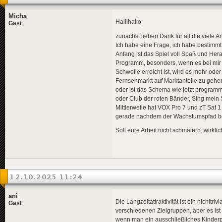
Micha
Hallihallo,
Gast
zunächst lieben Dank für all die viele A
Ich habe eine Frage, ich habe bestimmt d
Anfang ist das Spiel voll Spaß und He
Programm, besonders, wenn es bei mir s
Schwelle erreicht ist, wird es mehr ode
Fernsehmarkt auf Marktanteile zu gehen
oder ist das Schema wie jetzt programm
oder Club der roten Bänder, Sing mein S
Mittlerweile hat VOX Pro 7 und zT Sat 
gerade nachdem der Wachstumspfad bei
Soll eure Arbeit nicht schmälern, wirklic
12.10.2025 11:24
ani
Die Langzeitattraktivität ist ein nichttr
Gast
verschiedenen Zielgruppen, aber es ist 
wenn man ein ausschließliches Kinder