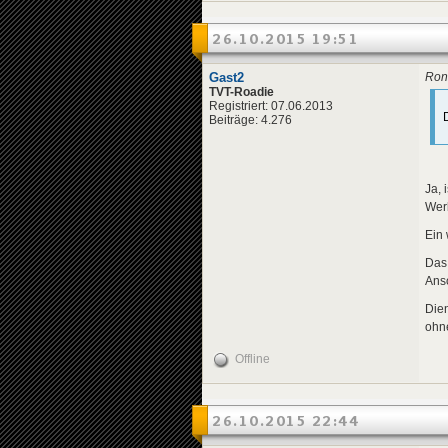
26.10.2015 19:51
Gast2
Ron 
TVT-Roadie
Registriert: 07.06.2013
Beiträge: 4.276
Ja, 
Wer
Ein 
Das 
Ans
Die
ohn
Offline
26.10.2015 22:44