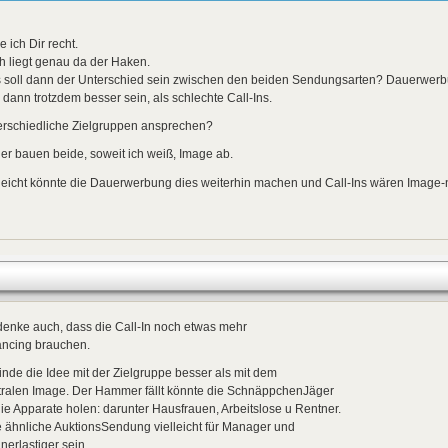
 ich Dir recht.
h liegt genau da der Haken.
 soll dann der Unterschied sein zwischen den beiden Sendungsarten? Dauerwerbun
 dann trotzdem besser sein, als schlechte Call-Ins.
erschiedliche Zielgruppen ansprechen?
er bauen beide, soweit ich weiß, Image ab.
leicht könnte die Dauerwerbung dies weiterhin machen und Call-Ins wären Image-n
denke auch, dass die Call-In noch etwas mehr
ancing brauchen.
finde die Idee mit der Zielgruppe besser als mit dem
tralen Image. Der Hammer fällt könnte die SchnäppchenJäger
ie Apparate holen: darunter Hausfrauen, Arbeitslose u Rentner.
 ähnliche AuktionsSendung vielleicht für Manager und
erlastiger sein.