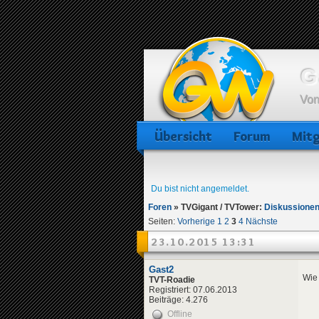
G
Von
Übersicht
Forum
Mitg
Du bist nicht angemeldet.
Foren
»
TVGigant / TVTower:
Diskussionen
Seiten:
Vorherige
1
2
3
4
Nächste
23.10.2015 13:31
Gast2
Wie
TVT-Roadie
Registriert: 07.06.2013
Beiträge: 4.276
Offline