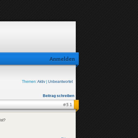
Anmelden
Themen:
Aktiv
|
Unbeantwortet
Beitrag schreiben
#51
ist?