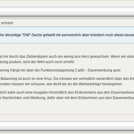
schrieb:
Die derzeitige "DW"-Sache gefaellt mir persoenlich aber trotzdem noch etwas besse
ist mir durch das Zahlentippen auch ein wenig ans Herz gewachsen. Wenn wir dann
bung pushen, wird der Wert auch noch erhöht.
wenig hängt mir aber die Funktionsdoppelung CallIn - Dauerwerbung quer.
Balancing ist auch so eine Krux. Da müssen wir vermutlich wesentlich über das I
onsten müssen wir schauen, wie dicht wir an die Werbeerträge herangehen.
nlich wäre auch eine Ausgabe hinsichtlich des Einkommens aus den Dauerwerbung
e Nachrichten und Werbung, dafür aber mit dem Einkommen aus den Dauerwerb