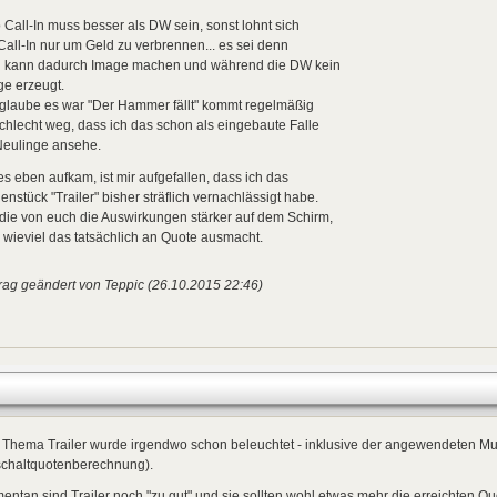
 Call-In muss besser als DW sein, sonst lohnt sich
Call-In nur um Geld zu verbrennen... es sei denn
 kann dadurch Image machen und während die DW kein
ge erzeugt.
 glaube es war "Der Hammer fällt" kommt regelmäßig
chlecht weg, dass ich das schon als eingebaute Falle
Neulinge ansehe.
es eben aufkam, ist mir aufgefallen, dass ich das
nstück "Trailer" bisher sträflich vernachlässigt habe.
die von euch die Auswirkungen stärker auf dem Schirm,
 wieviel das tatsächlich an Quote ausmacht.
rag geändert von Teppic (26.10.2015 22:46)
Thema Trailer wurde irgendwo schon beleuchtet - inklusive der angewendeten Mult
schaltquotenberechnung).
ntan sind Trailer noch "zu gut" und sie sollten wohl etwas mehr die erreichten Qu