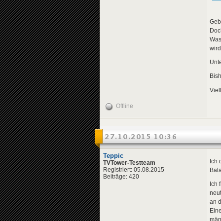
Gebe
Doc
Was
wird
Unt
Bish
Viel
Offline
27.10.2015 10:36
Teppic
Ich 
TVTower-Testteam
Registriert: 05.08.2015
Bal
Beiträge: 420
Ich 
neu
an d
Eine
männ