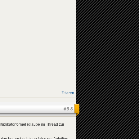
Zitieren
#58
iplikatorformel (glaube im Thread zur
oten beruecksichtigen (also nur Anteilige