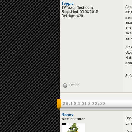
Teppic
Also
TVTower-Testteam
Registriert: 05.08.2015
die 
Beiträge: 420
man
Ima
ICh
so s
für 
Als 
GEge
Hat 
also
Beit
Offline
26.10.2015 22:57
Ronny
Das 
Administrator
Ein
Mome