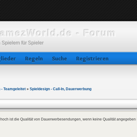
amezWorld.de - Forum
 Spielern für Spieler
lieder
Regeln
Suche
Registrieren
 - Teamgeleitet
»
Spieldesign - Call-In, Dauerwerbung
 hoch ist die Qualität von Dauerwerbesendungen, wenn keine Qualität angegeben 