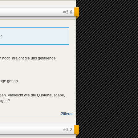
#56
r.
 noch straight die uns gefallende
mage gehen.
en. Vielleicht wie die Quotenausgabe,
ungen?
Zitieren
#57