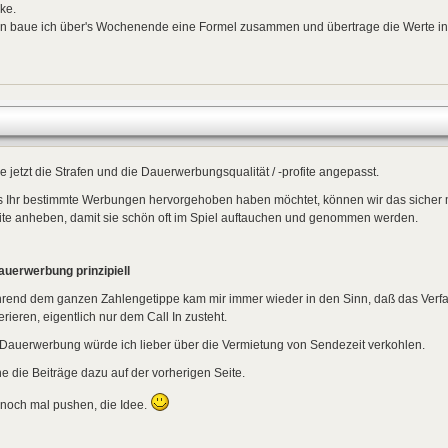
ke.
n baue ich über's Wochenende eine Formel zusammen und übertrage die Werte in 
 jetzt die Strafen und die Dauerwerbungsqualität / -profite angepasst.
ls Ihr bestimmte Werbungen hervorgehoben haben möchtet, können wir das sicher 
ite anheben, damit sie schön oft im Spiel auftauchen und genommen werden.
uerwerbung prinzipiell
rend dem ganzen Zahlengetippe kam mir immer wieder in den Sinn, daß das Verfah
rieren, eigentlich nur dem Call In zusteht.
Dauerwerbung würde ich lieber über die Vermietung von Sendezeit verkohlen.
e die Beiträge dazu auf der vorherigen Seite.
 noch mal pushen, die Idee.