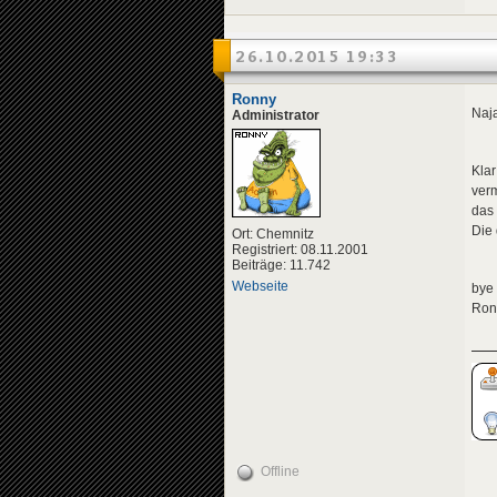
26.10.2015 19:33
Ronny
Naja
Administrator
Klar
ver
das
Die 
Ort: Chemnitz
Registriert: 08.11.2001
Beiträge: 11.742
Webseite
bye
Ron
Offline