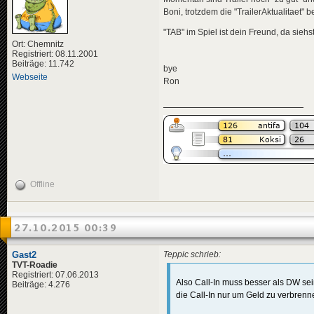
Boni, trotzdem die "TrailerAktualitaet" b
"TAB" im Spiel ist dein Freund, da siehs
Ort: Chemnitz
Registriert: 08.11.2001
Beiträge: 11.742
bye
Webseite
Ron
Offline
27.10.2015 00:39
Gast2
Teppic schrieb:
TVT-Roadie
Registriert: 07.06.2013
Also Call-In muss besser als DW sein
Beiträge: 4.276
die Call-In nur um Geld zu verbrenne