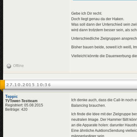
Gebe ich Dir recht.
Doch liegt genau da der Haken.
Was soll dann der Unterschied sein zw
wird dann trotzdem besser sein, als schl
Unterschiedliche Zielgruppen ansprec
Bisher bauen beide, soweit ich weiß, I
Vielleicht könnte die Dauerwerbung die
Offline
27.10.2015 10:36
Teppic
Ich denke auch, dass die Call-In noch 
TVTower-Testteam
Registriert: 05.08.2015
Balancing brauchen.
Beiträge: 420
Ich finde die Idee mit der Zielgruppe be
neutralen Image. Der Hammer fällt kö
an die Apparate holen: darunter Hausfr
Eine ähnliche AuktionsSendung viellei
männerlastiger sein.