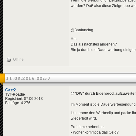
Wenn die Werbung für Zielgruppe ausge
werden? Daß also diese Zielgruppe wie 
@Banlancing
Hm.
Das als nächstes angehen?
Bin ja durch die Dauerwerbung einigerm
Offline
11.08.2016 00:57
Gast2
@"DW" durch Eigenprod. aufzuwerte
TVT-Roadie
Registriert: 07.06.2013
Beiträge: 4.276
Im Moment ist die Dauerwerbesendung d
Ich nehme den Werbeclip und packe ihn
wiederholt wird.
Probleme nebenher:
- Woher kommt da das Geld?