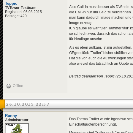
Teppic
Also Call-In muss besser als DW sein, s
TVTower-Testteam
Registriert: 05.08.2015
die Call-In nur um Geld zu verbrennen..
Beiträge: 420
man kann dadurch Image machen und 
Image erzeugt.
ICh glaube es war "Der Hammer fällt" 
so schlecht weg, dass ich das schon al
für Neulinge ansehe.
Als es eben aufkam, ist mir aufgefallen,
GEgenstück "Trailer" bisher sträflich ve
Hat die von euch die Auswirkungen stä
also wieviel das tatsächlich an Quote 
Beitrag geändert von Teppic (26.10.201
Offline
26.10.2015 22:57
Ronny
Das Thema Trailer wurde irgendwo schon
Administrator
Einschaltquotenberechnung).
Momentan sind Trailer noch "zu gut" und