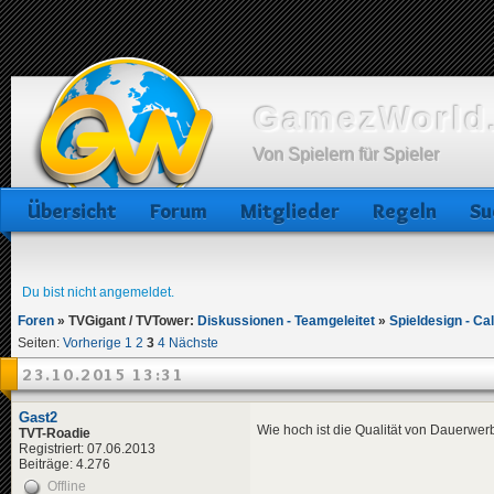
GamezWorld.
Von Spielern für Spieler
Übersicht
Forum
Mitglieder
Regeln
Su
Du bist nicht angemeldet.
Foren
»
TVGigant / TVTower:
Diskussionen - Teamgeleitet
»
Spieldesign - Ca
Seiten:
Vorherige
1
2
3
4
Nächste
23.10.2015 13:31
Gast2
Wie hoch ist die Qualität von Dauerwe
TVT-Roadie
Registriert: 07.06.2013
Beiträge: 4.276
Offline