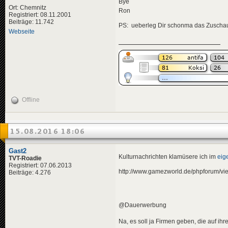
Bye
Ort: Chemnitz
Ron
Registriert: 08.11.2001
Beiträge: 11.742
PS: ueberleg Dir schonma das Zuschau
Webseite
Offline
15.08.2016 18:06
Gast2
Kulturnachrichten klamüsere ich im
eig
TVT-Roadie
Registriert: 07.06.2013
http://www.gamezworld.de/phpforum/v
Beiträge: 4.276
@Dauerwerbung
Na, es soll ja Firmen geben, die auf ih