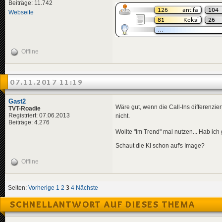
Beiträge: 11.742
Webseite
Offline
07.11.2017 11:19
Gast2
Wäre gut, wenn die Call-Ins differenzier
TVT-Roadie
Registriert: 07.06.2013
nicht.
Beiträge: 4.276
Wollte "Im Trend" mal nutzen... Hab ich
Schaut die KI schon auf's Image?
Offline
Seiten:
Vorherige
1
2
3
4
Nächste
SCHNELLANTWORT AUF DIESES THEMA