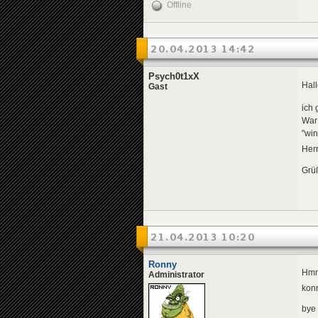
Offline
20.04.2013 14:42
Psych0t1xX
Hal
Gast
ich 
War
"win
Her
Grü
21.04.2013 10:20
Ronny
Hmm
Administrator
konn
bye