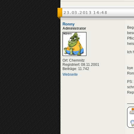
23.03.2013 14:48
Ronny
Bege
Administrator
besc
Pfli
heis
Ich 
Ort: Chemnitz
Registriert: 08.11.2001
bye
Beiträge: 11.742
Ron
Webseite
PS: 
sch
Rep