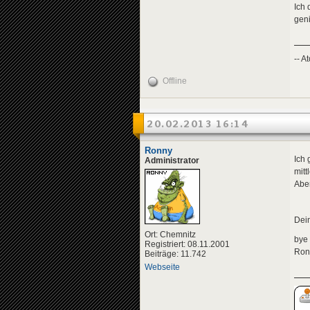
Ich 
geni
-- A
Offline
20.02.2013 16:14
Ronny
Ich 
Administrator
mitt
Aber
Dein
Ort: Chemnitz
bye
Registriert: 08.11.2001
Ron
Beiträge: 11.742
Webseite