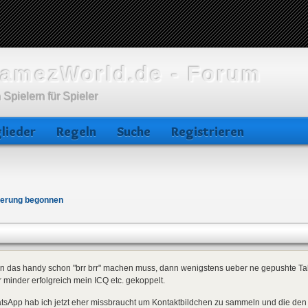
amezWorld.de - Forum
 Spielern für Spieler
lieder
Regeln
Suche
Registrieren
ierung begonnen
 das handy schon "brr brr" machen muss, dann wenigstens ueber ne gepushte Talk-
 minder erfolgreich mein ICQ etc. gekoppelt.
tsApp hab ich jetzt eher missbraucht um Kontaktbildchen zu sammeln und die de