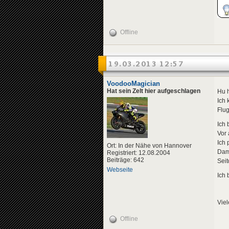
Offline
19.03.2013 12:57
VoodooMagician
Hat sein Zelt hier aufgeschlagen
Hu 
Ich 
Flug
Ich 
Vor 
Ich 
Ort: In der Nähe von Hannover
Dam
Registriert: 12.08.2004
Beiträge: 642
Sei
Webseite
Ich 
Vie
Offline