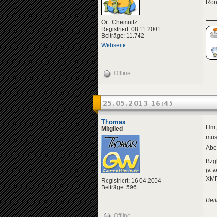
Ron
Ort: Chemnitz
Registriert: 08.11.2001
Beiträge: 11.742
Webseite
Offline
25.05.2013 16:45
Thomas
Hm, 
Mitglied
muss
Aber
Bzgl
ja a
XMPP
Registriert: 16.04.2004
Beiträge: 596
Bei
Offline