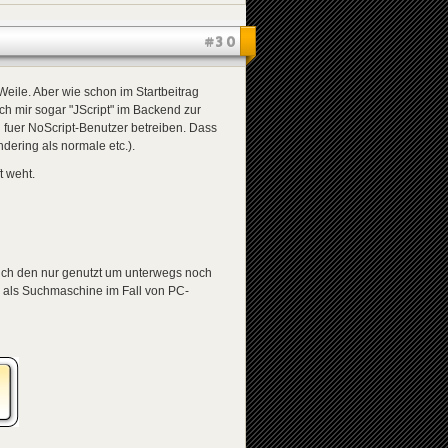
#30
Weile. Aber wie schon im Startbeitrag
h mir sogar "JScript" im Backend zur
 fuer NoScript-Benutzer betreiben. Dass
dering als normale etc.).
t weht.
e ich den nur genutzt um unterwegs noch
als Suchmaschine im Fall von PC-