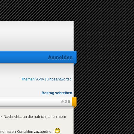
Anmelden
Themen:
Aktiv
|
Unbeantwortet
Beitrag schreiben
#26
Nachricht... an die hab ich ja nun mehr
n normalen Kontakten zuzuordnen
.