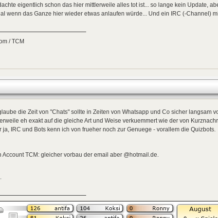
dachte eigentlich schon das hier mittlerweile alles tot ist... so lange kein Update, ab
al wenn das Ganze hier wieder etwas anlaufen würde... Und ein IRC (-Channel) mi
tom / TCM
glaube die Zeit von "Chats" sollte in Zeiten von Whatsapp und Co sicher langsam v
lerweile eh exakt auf die gleiche Art und Weise verkuemmert wie der von Kurznachr
 ja, IRC und Bots kenn ich von frueher noch zur Genuege - vorallem die Quizbots.
 Account TCM: gleicher vorbau der email aber @hotmail.de.
.