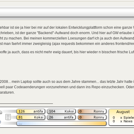
hbar ist sie ja hier bei mir auf der lokalen Entwicklungplattform schon eine ganze 
hrieben, ist der ganze "Backend"-Aufwand doch enorm. Und hier auf GW erlaube ic
cht zu machen. Bei meinen kommerziellen Loesungen darf ich ja auch den Aufwand
st man faehrt immer zweigleisig (ajax requests bekommen ein anderes frontend/ren
hoffe ja auch, dass es nicht mehr ewig dauert, bis hier wieder n bisschen frische Luf
2008... mein Laptop sollte auch so aus dem Jahre stammen... das letzte Jahr hatt
nell paar Codeaenderungen vorzunehmen und dann ins Repo einzuchecken. Oder 
araturen.