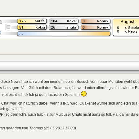
diese News hab ich wohl bei meinem letzten Besuch vor n paar Monaten wohl über
 Ich sagen. Viel Glück mit dem Relaunch, Ich werd mich allerdings nicht wieder 
 vielleicht schick Ich ja demnächst ein Spiel ein
 Chat wär Ich natürlich dabei, wenn's IRC wird. Quakenet würde sich anbieten (da 
uch ganz leicht.
 (so gern Ich's auch hab) ist für Multiuser Chats nicht ganz so toll, v.a. da mir da ei
trag geändert von Thomas (25.05.2013 17:03)