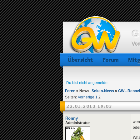
G
Von
Übersicht
Forum
Mitg
Du bist nicht angemeldet.
Foren
»
News:
Seiten-News
»
GW - Renov
Seiten:
Vorherige
1
2
22.01.2013 19:03
Ronny
wenn
Administrator
oder
Wha