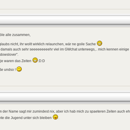
löle alle zusammen,
glaubs nicht, ihr wollt wirklich relaunchen, wär ne goile Sache
 damals auch sehr seeeeeeeeehr viel im GWchat unterwegs,.. mich kennen einig
dowslover".
rje waren das Zeiten
:D:D
ße undso !
 der Name sagt mir zumindest nix, aber ich hab mich zu spaeteren Zeiten auch e
te die Jugend unter sich bleiben
.