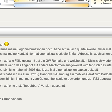
hu!
kenne meine Logoninformationen noch, habe schließlich quartalsweise immer mal 
s mal meine Kontaktinformationen aktualisiert, die E-Mail-Adresse ist auch schon e
bin auf alle Fälle gespannt auf ein GW-Remake und welche alten Nicks sich wieder
allem wenn das Angebot auf andere Plattformen ausgeweitet wird fänd ich das inte
persönliche habe mir 2008 das letzte Mal einen aktuellen Laptop gekauft.
als habe ich mir zum Umzug Hannover->Hamburg ein mobiles Gerät zum Daddel
tdem bin ich immer mehr zum Gelegenheitsspieler geworden und zur PS3 abgewan
bin auf eine erste "begehbare" Version gespannt.
le Grüße Voodoo