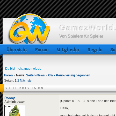
GamezWorld.
Von Spielern für Spieler
Übersicht
Forum
Mitglieder
Regeln
Su
Du bist nicht angemeldet.
Foren
»
News:
Seiten-News
»
GW - Renovierung begonnen
Seiten:
1
2
Nächste
27.11.2012 16:08
Ronny
[Update 01.09.13 - siehe Ende des Beit
Administrator
Hallo,
manche haben mich sicher totgeglaubt, 