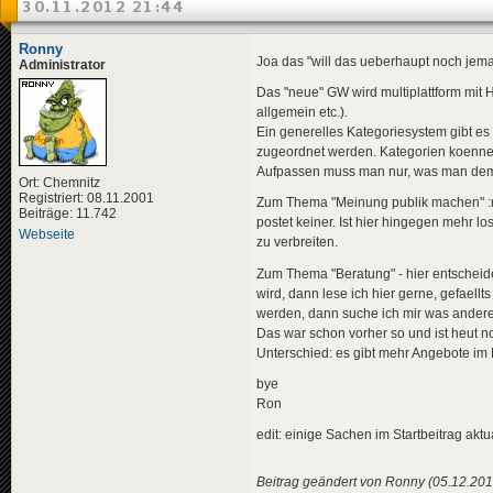
30.11.2012 21:44
Ronny
Joa das "will das ueberhaupt noch jema
Administrator
Das "neue" GW wird multiplattform mi
allgemein etc.).
Ein generelles Kategoriesystem gibt es
zugeordnet werden. Kategorien koenne
Aufpassen muss man nur, was man dem B
Ort: Chemnitz
Registriert: 08.11.2001
Zum Thema "Meinung publik machen" :man
Beiträge: 11.742
postet keiner. Ist hier hingegen mehr l
Webseite
zu verbreiten.
Zum Thema "Beratung" - hier entscheidet
wird, dann lese ich hier gerne, gefael
werden, dann suche ich mir was andere
Das war schon vorher so und ist heut 
Unterschied: es gibt mehr Angebote im 
bye
Ron
edit: einige Sachen im Startbeitrag aktua
Beitrag geändert von Ronny (05.12.201