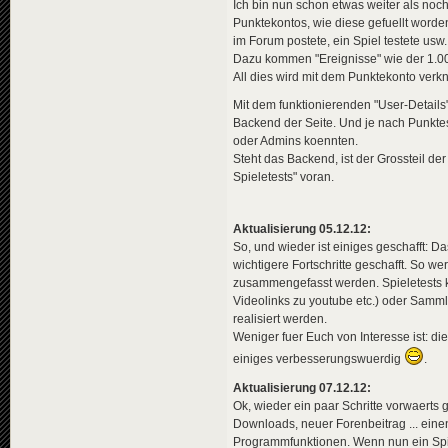
Ich bin nun schon etwas weiter als noch
Punktekontos, wie diese gefuellt worde
im Forum postete, ein Spiel testete usw.
Dazu kommen "Ereignisse" wie der 1.00
All dies wird mit dem Punktekonto ver
Mit dem funktionierenden "User-Details
Backend der Seite. Und je nach Punkte
oder Admins koennten.
Steht das Backend, ist der Grossteil d
Spieletests" voran.
Aktualisierung 05.12.12:
So, und wieder ist einiges geschafft: D
wichtigere Fortschritte geschafft. So
zusammengefasst werden. Spieletests ko
Videolinks zu youtube etc.) oder Samm
realisiert werden.
Weniger fuer Euch von Interesse ist: di
einiges verbesserungswuerdig
.
Aktualisierung 07.12.12:
Ok, wieder ein paar Schritte vorwaerts
Downloads, neuer Forenbeitrag ... ein
Programmfunktionen. Wenn nun ein Spiel