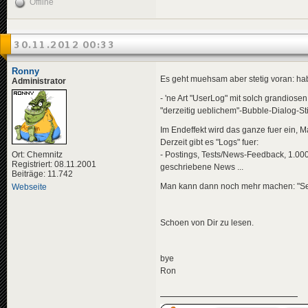
Offline
30.11.2012 00:33
Ronny
Es geht muehsam aber stetig voran: hab
Administrator
- 'ne Art "UserLog" mit solch grandios
"derzeitig ueblichem"-Bubble-Dialog-Sti
Im Endeffekt wird das ganze fuer ein, 
Derzeit gibt es "Logs" fuer:
Ort: Chemnitz
- Postings, Tests/News-Feedback, 1.000
Registriert: 08.11.2001
geschriebene News ...
Beiträge: 11.742
Man kann dann noch mehr machen: "Sein 
Webseite
Schoen von Dir zu lesen.
bye
Ron