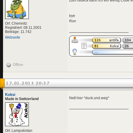
Zum Glueck kann ich ein wenig Code vo
bye
Ron
Ort: Chemnitz
Registriert: 08.11.2001
Beiträge: 11.742
Webseite
Offline
17.01.2013 20:37
Koksi
Nett hier *duck.und.weg*
Made in Switzerland
Ort: Lampukistan