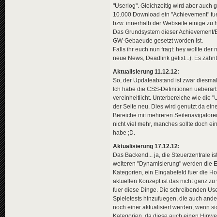
"Userlog". Gleichzeitig wird aber auch 
10.000 Download ein "Achievement" fuer
bzw. innerhalb der Webseite einige zu 
Das Grundsystem dieser Achievement/Ev
GW-Gebaeude gesetzt worden ist.
Falls ihr euch nun fragt: hey wollte de
neue News, Deadlink gefixt...). Es zahnt
Aktualisierung 11.12.12:
So, der Updateabstand ist zwar diesmal
Ich habe die CSS-Definitionen ueberarb
vereinheitlicht. Unterbereiche wie die "U
der Seite neu. Dies wird genutzt da ein
Bereiche mit mehreren Seitenavigatoren g
nicht viel mehr, manches sollte doch ei
habe ;D.
Aktualisierung 17.12.12:
Das Backend... ja, die Steuerzentrale i
weiteren "Dynamisierung" werden die E
Kategorien, ein Eingabefeld fuer die H
aktuellen Konzept ist das nicht ganz z
fuer diese Dinge. Die schreibenden Us
Spieletests hinzufuegen, die auch and
noch einer aktualisiert werden, wenn si
Kategorien, da diese auch einen Hinwe