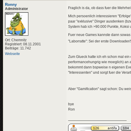
Ronny
Fraglich is da, ob dass fuer die Mehrheit
Administrator
Mich persoenlich interessieren "Erfolge"
paar "exklusive" Dinger ausdenken (bz
System hab ich >90.000 Punkte, Koksi un
Fuer neue Games kannste dann sowas
Ort: Chemnitz
"Laborratte": Sei der erste Downloader/
Registriert: 08.11.2001
Beiträge: 11.742
Webseite
Zum Glueck hatte ich eh schon mal ein
performancehungrig wie moeglich) an al
bekommt dann bspweise n eigenen Event
"Interessenten" und sorgt fuer die Verar
Aber "Gamification" sagt schon: Du we
bye
Ron