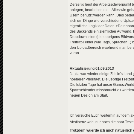
Derzeitig liegt der Arbeitsschwerpunkt 
anlegen, bearbeiten etc. . Alles wie g
Usern benutzt werden kann. Dies bedeu
sich um Dinge wie verschiedene Upload
eigentliche Logik der Daten->Datenbank
des Backends ein ziemlicher Aufwand. D
Dropdownlisten (die uebrigens Bildvors
Freitext-Felder (wie Tags, Sprachen...)
den Uploadbereich waehrend man bereits e
voran.
Aktualisierung 01.09.2013
Ja, da war wieder einige Zeit in's Lan
hoeherer Prioritaet. Die uebrige Freiz
Die letzten Tage hat unser GamezWorld
Spamschleuder missbraucht zu werden, le
neuen Design am Start.
Ich versuche Euch weiterhin auf dem ak
Abstinenz wohl nur noch die paar Teste
Trotzdem wuerde ich mich natuerlich