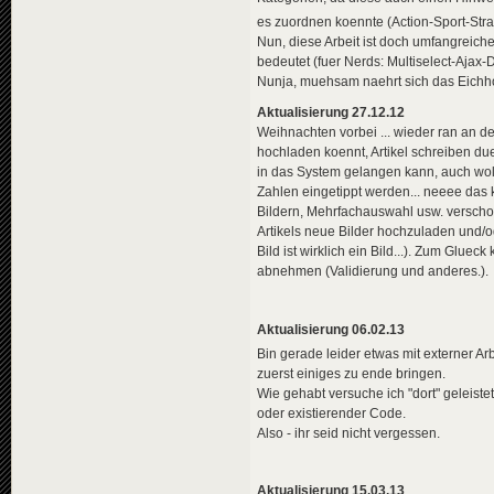
es zuordnen koennte (Action-Sport-Stra
Nun, diese Arbeit ist doch umfangreich
bedeutet (fuer Nerds: Multiselect-Ajax
Nunja, muehsam naehrt sich das Eichh
Aktualisierung 27.12.12
Weihnachten vorbei ... wieder ran an d
hochladen koennt, Artikel schreiben due
in das System gelangen kann, auch woll
Zahlen eingetippt werden... neeee das k
Bildern, Mehrfachauswahl usw. versch
Artikels neue Bilder hochzuladen und/od
Bild ist wirklich ein Bild...). Zum Gl
abnehmen (Validierung und anderes.).
Aktualisierung 06.02.13
Bin gerade leider etwas mit externer Arb
zuerst einiges zu ende bringen.
Wie gehabt versuche ich "dort" geleist
oder existierender Code.
Also - ihr seid nicht vergessen.
Aktualisierung 15.03.13