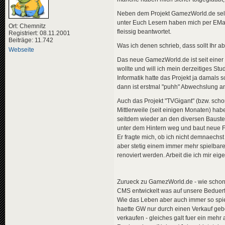
Neben dem Projekt GamezWorld.de selbs
unter Euch Lesern haben mich per EMail
Ort: Chemnitz
fleissig beantwortet.
Registriert: 08.11.2001
Beiträge: 11.742
Was ich denen schrieb, dass sollt Ihr a
Webseite
Das neue GamezWorld.de ist seit einer 
wollte und will ich mein derzeitiges St
Informatik hatte das Projekt ja damals 
dann ist erstmal "puhh" Abwechslung a
Auch das Projekt "TVGigant" (bzw. schon
Mittlerweile (seit einigen Monaten) h
seitdem wieder an den diversen Baustell
unter dem Hintern weg und baut neue F
Er fragte mich, ob ich nicht demnaechs
aber stetig einem immer mehr spielbare
renoviert werden. Arbeit die ich mir ei
Zurueck zu GamezWorld.de - wie schon er
CMS entwickelt was auf unsere Beduerfn
Wie das Leben aber auch immer so spie
haette GW nur durch einen Verkauf gebot
verkaufen - gleiches galt fuer ein mehr