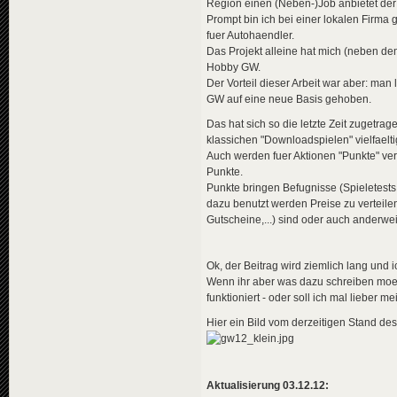
Region einen (Neben-)Job anbietet der 
Prompt bin ich bei einer lokalen Firma 
fuer Autohaendler.
Das Projekt alleine hat mich (neben dem
Hobby GW.
Der Vorteil dieser Arbeit war aber: man
GW auf eine neue Basis gehoben.
Das hat sich so die letzte Zeit zugetr
klassichen "Downloadspielen" vielfaeltig
Auch werden fuer Aktionen "Punkte" ver
Punkte.
Punkte bringen Befugnisse (Spieletes
dazu benutzt werden Preise zu verteile
Gutscheine,...) sind oder auch anderwe
Ok, der Beitrag wird ziemlich lang und
Wenn ihr aber was dazu schreiben moecht
funktioniert - oder soll ich mal lieber
Hier ein Bild vom derzeitigen Stand d
Aktualisierung 03.12.12: