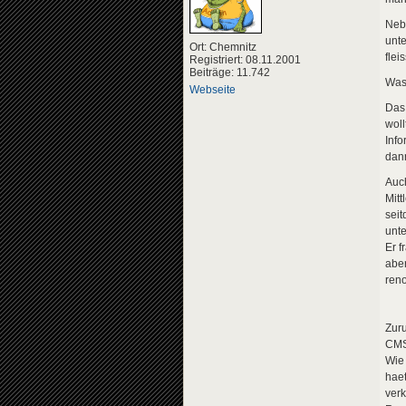
Neb
unte
Ort: Chemnitz
flei
Registriert: 08.11.2001
Beiträge: 11.742
Was 
Webseite
Das 
woll
Info
dann
Auch
Mitt
seit
unte
Er f
aber
reno
Zuru
CMS 
Wie 
haet
verk