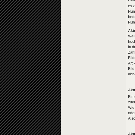
es z
Nun,
bede
Nun
Akt
Weih
hoch
in d
Zahl
Bil
Arti
Bild
abn
Akt
Bin 
zuer
Wie 
oder
Also
Akt