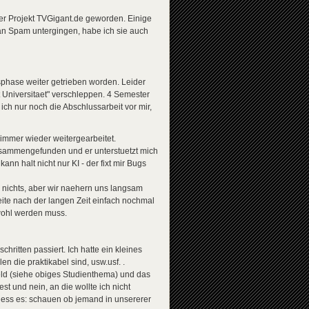
er Projekt TVGigant.de geworden. Einige
 an Spam untergingen, habe ich sie auch
sphase weiter getrieben worden. Leider
tt Universitaet" verschleppen. 4 Semester
ich nur noch die Abschlussarbeit vor mir,
 immer wieder weitergearbeitet.
zusammengefunden und er unterstuetzt mich
n halt nicht nur KI - der fixt mir Bugs
 nichts, aber wir naehern uns langsam
ite nach der langen Zeit einfach nochmal
 wohl werden muss.
ritten passiert. Ich hatte ein kleines
 die praktikabel sind, usw.usf. .
ld (siehe obiges Studienthema) und das
t und nein, an die wollte ich nicht
hiess es: schauen ob jemand in unsererer