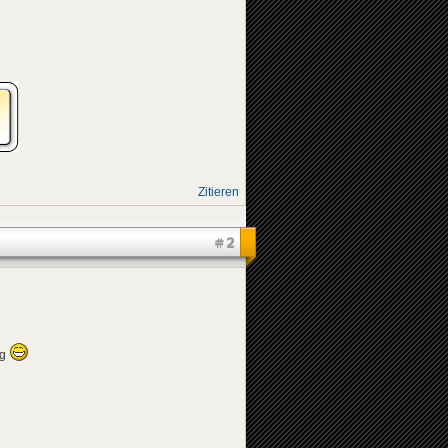
Zitieren
#2
ug