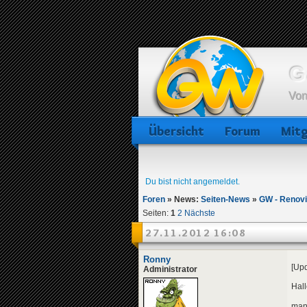
G
Von
Übersicht
Forum
Mitg
Du bist nicht angemeldet.
Foren
»
News:
Seiten-News
»
GW - Renov
Seiten:
1
2
Nächste
27.11.2012 16:08
Ronny
[Upd
Administrator
Hall
manc