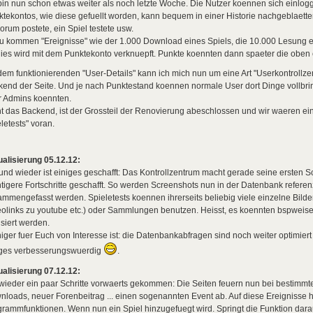
bin nun schon etwas weiter als noch letzte Woche. Die Nutzer koennen sich einlogg
tekontos, wie diese gefuellt worden, kann bequem in einer Historie nachgeblaette
orum postete, ein Spiel testete usw.
 kommen "Ereignisse" wie der 1.000 Download eines Spiels, die 10.000 Lesung ei
 dies wird mit dem Punktekonto verknuepft. Punkte koennten dann spaeter die ob
dem funktionierenden "User-Details" kann ich mich nun um eine Art "Userkontroll
end der Seite. Und je nach Punktestand koennen normale User dort Dinge vollbri
r Admins koennten.
t das Backend, ist der Grossteil der Renovierung abeschlossen und wir waeren ei
letests" voran.
alisierung 05.12.12:
und wieder ist einiges geschafft: Das Kontrollzentrum macht gerade seine ersten Sc
tigere Fortschritte geschafft. So werden Screenshots nun in der Datenbank refer
mmengefasst werden. Spieletests koennen ihrerseits beliebig viele einzelne Bild
olinks zu youtube etc.) oder Sammlungen benutzen. Heisst, es koennten bspweise
isiert werden.
ger fuer Euch von Interesse ist: die Datenbankabfragen sind noch weiter optimiert 
iges verbesserungswuerdig
.
alisierung 07.12.12:
wieder ein paar Schritte vorwaerts gekommen: Die Seiten feuern nun bei bestimmte
loads, neuer Forenbeitrag ... einen sogenannten Event ab. Auf diese Ereignisse
rammfunktionen. Wenn nun ein Spiel hinzugefuegt wird. Springt die Funktion darauf