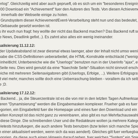
rlog". Gleichzeitig wird aber auch geprueft, ob es sich um ein "besonderes Ereign
00 Download ein "Achievement" fuer den Autoren des Tests. Von diesen Achievemen
 innerhalb der Webseite einige zu holen.
Grundsystem dieser Achievement/Event-Verarbeitung steht nun und das bedeutet, 
Gebaeude gesetzt worden ist.
s ihr euch nun fragt: hey wollte der nicht das Backend machen? Das Backend ruft s
 News, Deadlink gefixt...). Es zahnt also alles ein wenig ineinander.
alisierung 11.12.12:
der Updateabstand ist zwar diesmal etwas laenger, aber der Inhalt nicht umso weni
habe die CSS-Definitionen ueberarbeitet, die HTML-Konstrukte entschlackt ("wenig
inheitlicht. Unterbereiche wie die "Userlogs" benutzen nun in der Userinfo "ajax", ein
Seite neu. Dies wird genutzt da eine "Naechste Seite"-Situation nicht sinnvoll ersc
iche mit mehreren Seitenavigatoren gibt (Userlogs, Erfolge, ...). Weitere Erfolgsgra
t viel mehr, manches sollte doch eine Ueberraschung bleiben - vorallem da ich selb
 ;D.
alisierung 17.12.12:
Backend... ja, die Steuerzentrale ist es die von mir in den letzten Tagen Aufmerksa
eren "Dynamisierung" werden die Eingabemasken komplexer. Frueher gab es fuer e
gorien, ein Eingabefeld fuer die Homepage und eines fuer den Download und ein Fr
ellen Konzept ist das nicht ganz zu vereinbaren, also gibt es nun Mehrfachauswahl
 diese Dinge. Die schreibenden User und die Redakteure wollen ja mehrere Kateg
letests hinzufuegen, die auch andere Tests benutzen (bzw teilen sich manche Sp
 einer aktualisiert werden, wenn sich da was aendert). Gleiches gilt fuer verfuegb
gorien, da diese auch einen Hinweis darauf geben, fuer welches "System" ein Sp