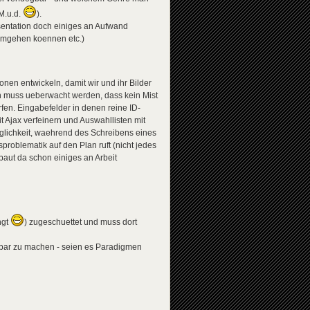
M.u.d.
).
esentation doch einiges an Aufwand
 umgehen koennen etc.)
nen entwickeln, damit wir und ihr Bilder
llen muss ueberwacht werden, dass kein Mist
fen. Eingabefelder in denen reine ID-
t Ajax verfeinern und Auswahllisten mit
lichkeit, waehrend des Schreibens eines
problematik auf den Plan ruft (nicht jedes
baut da schon einiges an Arbeit
ngt
) zugeschuettet und muss dort
tzbar zu machen - seien es Paradigmen