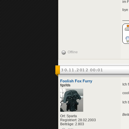
im F
bye
Offline
30.11.2012 00:01
Foolish Fox Furry
Ich 
fgsfds
coo
Ich 
Beit
Ort: Sparta
Registriert: 28.02.2003
Beiträge: 2.803