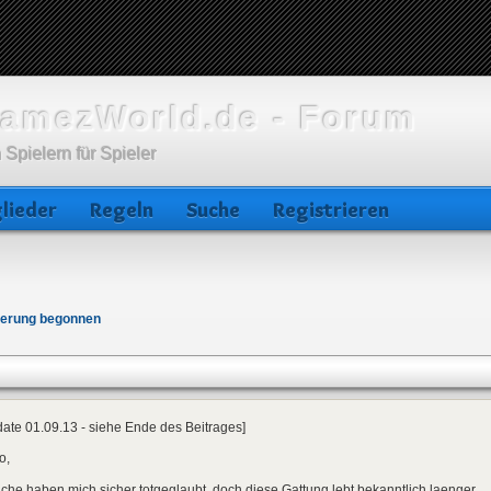
amezWorld.de - Forum
 Spielern für Spieler
lieder
Regeln
Suche
Registrieren
ierung begonnen
ate 01.09.13 - siehe Ende des Beitrages]
o,
he haben mich sicher totgeglaubt, doch diese Gattung lebt bekanntlich laenger.