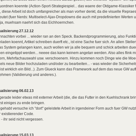
uordnen koennte (Action-Sport-Strategiespiel... das waere der Oldgame-Klassiker 
 diese Arbeit ist doch umfangreicher als man vorher denkt, da die visuelle Repra
utet (fuer Nerds: Multiselect-Ajax-Dropdowns die auch mit predefinierten Werten
ja, muehsam naehrt sich das Eichhoernchen.
ualisierung 27.12.12
nachten vorbei ... wieder ran an den Speck. Backendprogrammierung, also Funktio
laden koennt, Artikel schreiben duerft etc., ist eine Sache fuer sich. An allen Ste
as System gelangen kann, auch wollen wir ja alle bequem und schick arbeiten duer
en eingetippt werden... neeee das kann keinem angetan werden. Also alles flink mi
dern, Mehrfachauswahl usw. verschoenern. Hinzu kommen noch Dinge wie die Moeg
kels neue Bilder hochzuladen und/oder zu bearbeiten... - was wieder die Sicherheits
 ist wirklich ein Bild...). Zum Glueck kann das Framework auf dem das neue GW auf
ehmen (Validierung und anderes.).
ualisierung 06.02.13
gerade leider etwas mit externer Arbeit (die, die das Futter in den Kuehlschrank bri
st einiges zu ende bringen.
gehabt versuche ich "dort" geleistete Arbeit in irgendeiner Form auch fuer GW nu
 existierender Code.
 - ihr seid nicht vergessen.
ualisierung 15.03.13