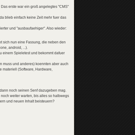
e. Das erste war ein groß angelegtes "CMS"
da blieb einfach keine Zeit mehr fuer das
ierter und "ausbaufaehiger". Also wieder:
et sich nun eine Fassung, die neben den
ne, android, ...).
 zu einem Spieletest und bekommt dafuer
ben muss und anderes) koennten aber auch
e materiell (Software, Hardware,
und dann noch seinen Senf dazugeben mag.
r noch weiter warten, bis alles so halbwegs
llern und neuen Inhalt beisteuern?