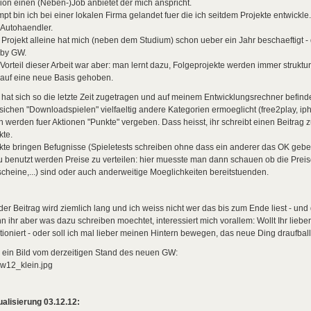
on einen (Neben-)Job anbietet der mich anspricht.
pt bin ich bei einer lokalen Firma gelandet fuer die ich seitdem Projekte entwickl
 Autohaendler.
Projekt alleine hat mich (neben dem Studium) schon ueber ein Jahr beschaeftigt - 
by GW.
Vorteil dieser Arbeit war aber: man lernt dazu, Folgeprojekte werden immer struktur
auf eine neue Basis gehoben.
hat sich so die letzte Zeit zugetragen und auf meinem Entwicklungsrechner befind
sichen "Downloadspielen" vielfaeltig andere Kategorien ermoeglicht (free2play, ipho
 werden fuer Aktionen "Punkte" vergeben. Dass heisst, ihr schreibt einen Beitrag
kte.
kte bringen Befugnisse (Spieletests schreiben ohne dass ein anderer das OK ge
 benutzt werden Preise zu verteilen: hier muesste man dann schauen ob die Preis
cheine,...) sind oder auch anderweitige Moeglichkeiten bereitstuenden.
der Beitrag wird ziemlich lang und ich weiss nicht wer das bis zum Ende liest - 
 ihr aber was dazu schreiben moechtet, interessiert mich vorallem: Wollt Ihr liebe
tioniert - oder soll ich mal lieber meinen Hintern bewegen, das neue Ding draufba
 ein Bild vom derzeitigen Stand des neuen GW:
alisierung 03.12.12: