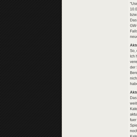
"Use
10.0
bzw.
Das 
GW-
Fall
neue
Aktu
So, 
Ich 
vere
der 
Bere
nich
habe
Aktu
Das 
weit
Kate
aktu
fuer
Spie
noch
Kate