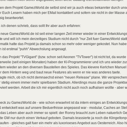
en dem Projekt GamezWorld.de selbst sind wir ja auch etwas bekannter durch uns
r Euch Lesern haben mich per EMail kontaktiert und sofern sie nicht in der Masse
ssig beantwortet.
ich denen schrieb, dass sollt Ihr aber auch erfahren:
neue GamezWorld.de ist seit einer langen Zeit immer wieder in einer Entwicklung
te und will ich mein derzeitiges Studium nicht durch "nur Zeit fuer GamezWorld sta
rmatik hatte das Projekt ja damals schon so mehr oder weniger gekostet. Nun habe 
 ist erstmal "puhh" Abwechslung angesagt.
 das Projekt "TVGigant" (bzw. schon seit Aeonen "TVTower") ist nicht tot, da wurde
lerweile (seit einigen Monaten) haben der KI-Programmierer und ich uns wieder 
dem wieder an den diversen Baustellen des Spieles. Das klevere Kerlchen Manuel kan
r dem Hintern weg und baut neue Features als wenn er nie was anderes taete.
ragte mich, ob ich nicht demnaechst einen "neuen Release" plane. Wir versprechen
 stetig einem immer mehr spielbaren Stadium. Allerdings muss die ganze Projektse
viert werden. Arbeit die ich mir eigentlich nicht auch noch aufhalsen wollte - aber
eck zu GamezWorld.de - wie schon erwaehnt ist da intern einiges an Entwicklungssch
entwickelt was auf unsere Beduerfnisse angepasst war - modular, Caches an Stellen
das Leben aber auch immer so spielt: der Ronny braucht zum Leben natuerlich Ge
te GW nur durch einen Verkauf geboten. Damals krassierte ja noch die Klingeltonpes
aufen - gleiches galt fuer ein mehr als luxorioeses Angebot aus Oesterreich. Also 