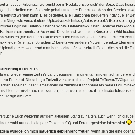
eitig liegt der Arbeitsschwerpunkt beim "Redaktionsbereich" der Seite. Dass heisst
gen, bearbeiten etc. . Alles wie gehabt unter der Praemisse, dass der Bereich so
rn benutzt werden kann. Dies bedeutet, alle Funktionen beduerfen individueller
h um Dinge wie verschiedene Uploadverzeichnisse, Autosave bei Artikelerstellun
ntliche Logik der Daten->Datenbank bzw Datenbank->Daten Bereiche kein Problem d
Backends ein ziemlicher Aufwand. Dass heisst, wenn zum Beispiel ein Bild hochgel
downlisten (die uebrigens Bildvorschauen enthalten) aktualisieren um dem Benutz
text-Felder (wie Tags, Sprachen...) bereits von anderen Nutzern genutzte Elemente 
Uploadbereich waehrend man bereits einen Artikel schreibt" etc. - dies sind die Ding
n.
ualisierung 01.09.2013
da war wieder einige Zeit in's Land gegangen... momentan sind einfach andere wic
erer Prioritaet. Die uebrige Freizeit versuche ich das Projekt TVTower/TVGigant a
 letzten Tage hat unser GamezWorld.de zumindest schonmal ein neues Forum bekom
schleuder missbraucht zu werden, leider wohl zu unrecht... nichtsdestotrotz ist e
en Design am Start.
versuche Euch weiterhin auf dem aktuellen Stand zu halten, auch wenn ich glaube
inenz wohl nur noch die paar Tester im ICQ und Forenurgesteine interessiert
.
tzdem wuerde ich mich natuerlich gebuehrend freuen
, wenn sich der eine oder 