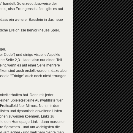
is" handelt. So erzeugt bspweise der
ts, also Errungenschaften, gibt es auf
dass ein weiterer Baustein in das neue
olche Ereignisse hervor (neues Spiel,
ger.
er Code") und einige visuelle Aspekte
e Seite 2,3... laedt also nur einen Teil
heint, wenn es auf einer Seite mehrere
fiken sind auch erstellt worden...dazu aber
st die "Erfolge" auch noch nicht errungen
mkeit erhalten hat. Denn mit jeder
inen Spieletest eine Auswahlliste fuer
eitextfeld fuer Mirrors. Nun, mit dem
listen und dynamisch erweiterte Listen
orien zuweisen koennen, Links zu
iele den Homepage-Link - dann muss nur
are Sprachen - und am wichtigsten die
iel verfuegbar - und welchem Genre man