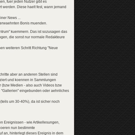
en, fuer jeden Nutzer gibt es
rt werden. Diese haelt fest, wann jemand
ner News ...
en erwaehnten Bonis muenden.
zentrum" kuemmern. Das ist sozusagen das
ngen, die sonst nur normale Redakteure
nen weiteren Schritt Richtung "Neue
hritte aber an anderen Stellen sind
enziert und koennen in Sammlungen
er (bzw Medien - also auch Videos bzw
 "Gallerien" eingebunden oder aehnliches
(teils um 30-40%), da ist sicher noch
n Ereignissen - wie Artikellesungen,
 hoeren nun bestimmte
 an, hinterlegt dieses Ereignis in dem