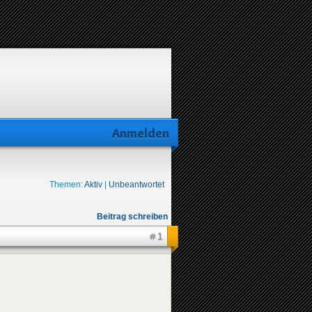
Anmelden
Themen:
Aktiv
|
Unbeantwortet
Beitrag schreiben
#1