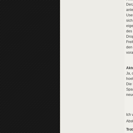
Derz
anle
Use
sic
eige
des 
Drop
Frei
den 
vora
Akt
Ja, 
hoeh
Die
Spam
neu
Ich 
Abst
Tro