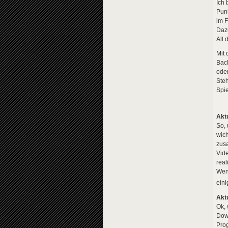
Ich 
Punk
im F
Dazu
All
Mit 
Back
ode
Steh
Spie
Aktu
So, 
wich
zusa
Vide
real
Weni
ein
Aktu
Ok, 
Down
Prog