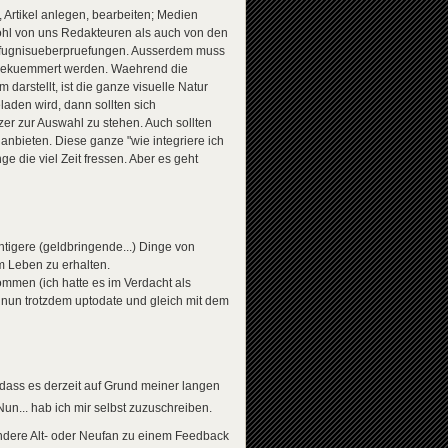
, Artikel anlegen, bearbeiten; Medien
wohl von uns Redakteuren als auch von den
 Befugnisueberpruefungen. Ausserdem muss
g gekuemmert werden. Waehrend die
arstellt, ist die ganze visuelle Natur
aden wird, dann sollten sich
er zur Auswahl zu stehen. Auch sollten
anbieten. Diese ganze "wie integriere ich
e die viel Zeit fressen. Aber es geht
htigere (geldbringende...) Dinge von
m Leben zu erhalten.
men (ich hatte es im Verdacht als
s nun trotzdem uptodate und gleich mit dem
 dass es derzeit auf Grund meiner langen
 Nun... hab ich mir selbst zuzuschreiben.
andere Alt- oder Neufan zu einem Feedback