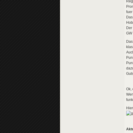
Regi
Prom
fuer
Das 
Hob
Der 
GW 
Das 
klas
Auch
Pun
Pun
dazu
Guts
Ok, 
Wenn
funk
Hier
Aktu