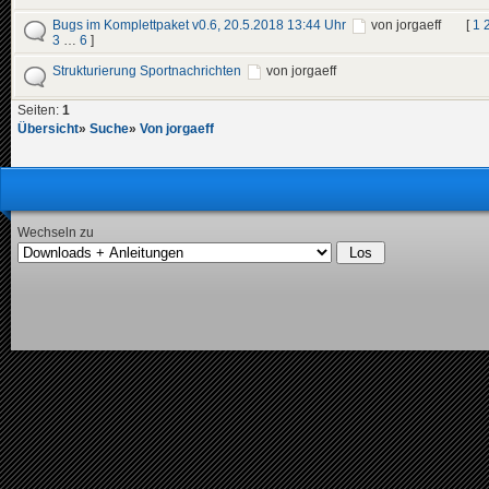
Bugs im Komplettpaket v0.6, 20.5.2018 13:44 Uhr
von jorgaeff
[
1
3
…
6
]
Strukturierung Sportnachrichten
von jorgaeff
Seiten:
1
Übersicht
»
Suche
»
Von jorgaeff
Wechseln zu