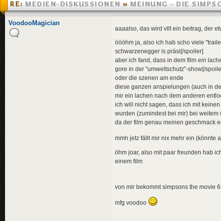
RE:
MEDIEN-DISKUSSIONEN
»
MEINUNG - DIE SIMPS
»
01.08.2007 00:15
VoodooMagician
aaaalso, das wird vllt ein beitrag, der 
öööhm ja, also ich hab scho viele "trai
schwarzenegger is präsi[/spoiler]
aber ich fand, dass in dem film ein lach
gore in der "umweltschutz"-show[/spoile
oder die szenen am ende
diese ganzen anspielungen (auch in der
mir ein lachen nach dem anderen entlo
ich will nicht sagen, dass ich mit keine
wurden (zumindest bei mir) bei weitem ü
da der film genau meinen geschmack erw
mmh jetz fällt mir nix mehr ein (könnte
öhm joar, also mit paar freunden hab i
einem film
von mir bekommt simpsons the movie 6 
mfg voodoo