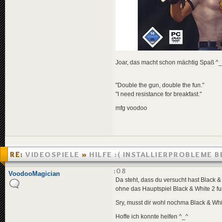
Joar, das macht schon mächtig Spaß ^
"Double the gun, double the fun."
"I need resistance for breakfast."
mfg voodoo
RE:
VIDEOSPIELE
»
HILFE :( INSTALLIERPROBLEME B
WHITE 2
»
16.11.2006 08:08
VoodooMagician
Da steht, dass du versucht hast Black &
ohne das Hauptspiel Black & White 2 fun
Sry, musst dir wohl nochma Black & Whi
Hoffe ich konnte helfen ^_^