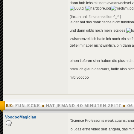
dann hab ichs mit nem avatarwechsel z
(thx an anti fürs reinstellen ^_^ )
leider hat das dank cache nicht funktioni
und dann gibts noch mein jetziges
zwischenzeitlich hatte ich noch ein self
gefiel mir aber nicht wirklich, bin dan
einen tieferen sinn haben die pics nicht
hmm ich glaub das wars, hatte also nich
mfg voodoo
RE:
FUN-ECKE
»
HAT JEMAND 40 MINUTEN ZEIT?
»
06
03:00
VoodooMagician
"Science Professor is weak against Eng
lol, das erste video seit langem, das mi