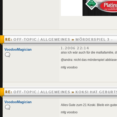
RE:
OFF-TOPIC / ALLGEMEINES
»
MÖRDERSPIEL 3 -
AUSTRAGUNGSORT
»
23.11.2006 22:14
VoodooMagician
also ich wär auch für die mafiafamilie, 
@andra: nicht das mörderspiel abblase
mfg voodoo
RE:
OFF-TOPIC / ALLGEMEINES
»
KOKSI HAT GEBURT
»
16.11.2006 19:39
VoodooMagician
Alles Gute zum 21 Koski. Bleib ein gut
mfg voodoo