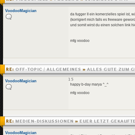
VoodooMagician
da fugger II ein komerzielles spiel ist, 
(korrigiert mich falls es freeware geword
und somit wirst du einen solchen link 
mfg voodoo
RE:
OFF-TOPIC / ALLGEMEINES
»
ALLES GUTE ZUM G
MARYA!
»
07.12.2006 22:15
VoodooMagician
happy b-day marya ^_^
mfg voodoo
RE:
MEDIEN-DISKUSSIONEN
»
EUER LETZT GEKAUFT
»
06.12.2006 15:16
VoodooMagician