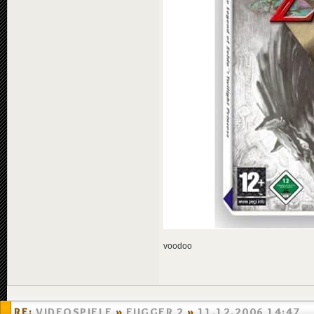
voodoo
RE:
VIDEOSPIELE
»
FUGGER 2
»
11.12.2006 14:47