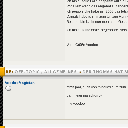
Ich bin auf alle Fälle gespannt auf ei
Vor allem wenn das Angebot auf andere 
Ich persönliche habe mir 2008 das letzt
Damals habe ich mir zum Umzug Hanno
Seitdem bin ich immer mehr zum Geleg
Ich bin auf eine erste "begehbare" Vers
Viele Grüße Voodoo
RE:
OFF-TOPIC / ALLGEMEINES
»
DER THOMAS HAT 
»
04.08.2007 01:38
VoodooMagician
mmh joar, auch von mir alles gute zum.
dann feier ma schön :>
mfg voodoo