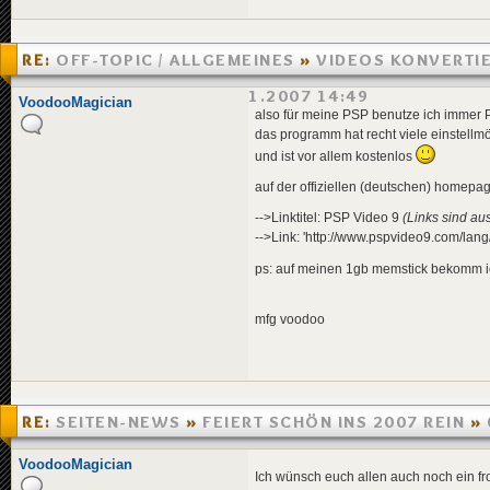
RE:
OFF-TOPIC / ALLGEMEINES
»
VIDEOS KONVERTI
MOBILE GERAETE?
»
03.01.2007 14:49
VoodooMagician
also für meine PSP benutze ich immer
das programm hat recht viele einstellmö
und ist vor allem kostenlos
auf der offiziellen (deutschen) homepag
-->Linktitel: PSP Video 9
(Links sind au
-->Link: 'http://www.pspvideo9.com/lang
ps: auf meinen 1gb memstick bekomm ich 
mfg voodoo
RE:
SEITEN-NEWS
»
FEIERT SCHÖN INS 2007 REIN
»
16:51
VoodooMagician
Ich wünsch euch allen auch noch ein fr