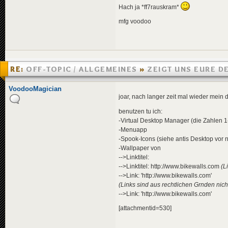
Hach ja *ff7rauskram*
mfg voodoo
RE:
OFF-TOPIC / ALLGEMEINES
»
ZEIGT UNS EURE D
»
06.01.2007 02:55
VoodooMagician
joar, nach langer zeit mal wieder mein
benutzen tu ich:
-Virtual Desktop Manager (die Zahlen 1-
-Menuapp
-Spook-Icons (siehe antis Desktop vor n
-Wallpaper von
-->Linktitel:
-->Linktitel: http://www.bikewalls.com
(L
-->Link: 'http://www.bikewalls.com'
(Links sind aus rechtlichen Grnden nicht
-->Link: 'http://www.bikewalls.com'
[attachmentid=530]