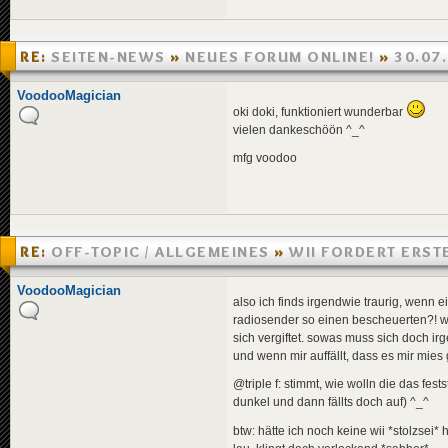
RE:
SEITEN-NEWS
»
NEUES FORUM ONLINE!
»
30.07
VoodooMagician
oki doki, funktioniert wunderbar
vielen dankeschöön ^_^
mfg voodoo
RE:
OFF-TOPIC / ALLGEMEINES
»
WII FORDERT ERST
»
15.01.2007 22:33
VoodooMagician
also ich finds irgendwie traurig, wenn ei
radiosender so einen bescheuerten?! wet
sich vergiftet. sowas muss sich doch i
und wenn mir auffällt, dass es mir mies 
@triple f: stimmt, wie wolln die das fests
dunkel und dann fällts doch auf) ^_^
btw: hätte ich noch keine wii *stolzsei