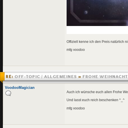
Offiziell kenne ich den Preis natürlich
mfg voodoo
RE:
OFF-TOPIC / ALLGEMEINES
»
FROHE WEIHNACHT
»
24.12.2006 01:44
VoodooMagician
Auch ich wünsche euch allen Frohe W
Und lasst euch reich beschenken ^_^
mfg voodoo