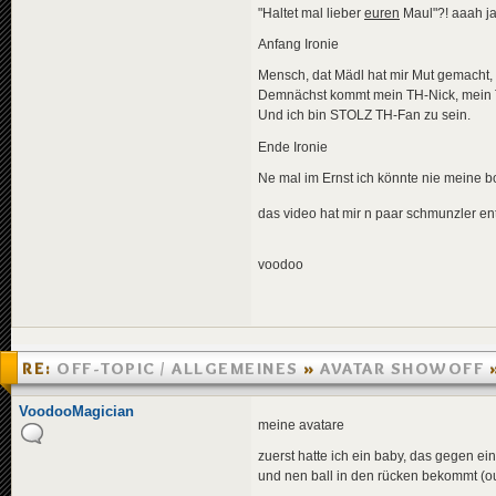
"Haltet mal lieber
euren
Maul"?! aaah 
Anfang Ironie
Mensch, dat Mädl hat mir Mut gemacht, 
Demnächst kommt mein TH-Nick, mein 
Und ich bin STOLZ TH-Fan zu sein.
Ende Ironie
Ne mal im Ernst ich könnte nie meine b
das video hat mir n paar schmunzler en
voodoo
RE:
OFF-TOPIC / ALLGEMEINES
»
AVATAR SHOWOFF
02:08
VoodooMagician
meine avatare
zuerst hatte ich ein baby, das gegen ein
und nen ball in den rücken bekommt (ouc