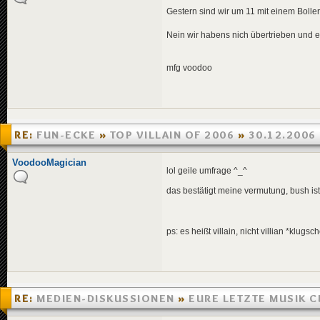
Gestern sind wir um 11 mit einem Bolle
Nein wir habens nich übertrieben und
mfg voodoo
RE:
FUN-ECKE
»
TOP VILLAIN OF 2006
»
30.12.2006
VoodooMagician
lol geile umfrage ^_^
das bestätigt meine vermutung, bush is
ps: es heißt villain, nicht villian *klugsc
RE:
MEDIEN-DISKUSSIONEN
»
EURE LETZTE MUSIK C