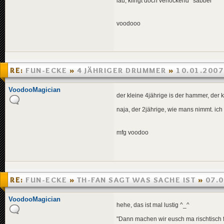
lau, klingt doch verlockend *sabber*
voodooo
RE:
FUN-ECKE
»
4 JÄHRIGER DRUMMER
»
10.01.2007
VoodooMagician
der kleine 4jährige is der hammer, der 
naja, der 2jährige, wie mans nimmt. ich
mfg voodoo
RE:
FUN-ECKE
»
TH-FAN SAGT WAS SACHE IST
»
07.0
VoodooMagician
hehe, das ist mal lustig ^_^
"Dann machen wir eusch ma rischtisch fe