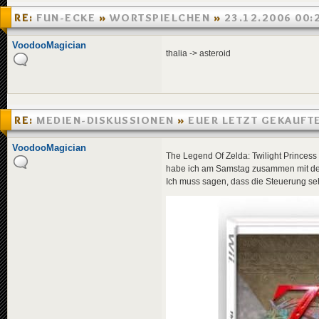
RE:
FUN-ECKE
»
WORTSPIELCHEN
»
23.12.2006 00:
VoodooMagician
thalia -> asteroid
RE:
MEDIEN-DISKUSSIONEN
»
EUER LETZT GEKAUFT
»
18.12.2006 01:03
VoodooMagician
The Legend Of Zelda: Twilight Princess 
habe ich am Samstag zusammen mit der 
Ich muss sagen, dass die Steuerung seh