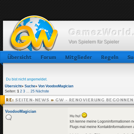
GamezWorld.
Von Spielern für Spieler
Übersicht
Forum
Mitglieder
Regeln
Su
Du bist nicht angemeldet.
Übersicht
»
Suche
»
Von VoodooMagician
Seiten:
1
2
3
…
25
Nächste
RE:
SEITEN-NEWS
»
GW - RENOVIERUNG BEGONNEN
12:57
VoodooMagician
Hu hu!
Ich kenne meine Logoninformationen no
Flugs mal meine Kontaktinformationen ak