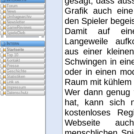
gesagt, dass auss
Forum
Grafik auch eine
News
Umfragearchiv
den Spieler begeis
Newsletter
GameReviews
Damit auf ein
SpieleDieb
Langeweile auf
Intern
aus einer kleine
Startseite
Top 10
Schwingen in ein
Kontakt
Presse
oder in einen mod
Geschichte
Statistiken
Raum mit kühlem 
Link us
Impressum
Wer dann genug v
Datenschutz
hat, kann sich 
kostenloses Regi
Webseite auc
menschlichen Spi