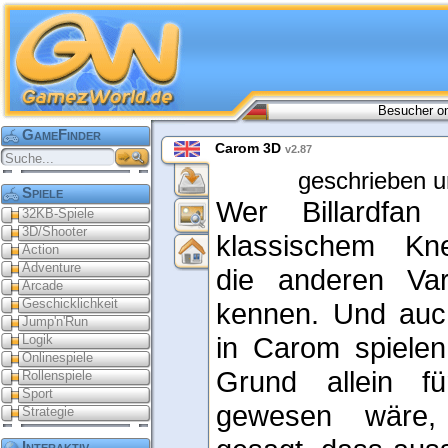
Besucher on
GameFinder
Carom 3D
v2.87
geschrieben u
Spiele
Wer Billardfan
32KB-Spiele
3D/Shooter
klassischem Kne
Action
Adventure
die anderen Var
Arcade
Geschicklichkeit
kennen. Und auc
Jump'n'Run
in Carom spiele
Logik
Onlinespiele
Grund allein f
Rollenspiele
Sport
gewesen wäre
Strategie
Interaktiv