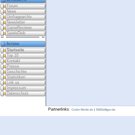
Forum
News
Umfragearchiv
Newsletter
GameReviews
SpieleDieb
Intern
Startseite
Top 10
Kontakt
Presse
Geschichte
Statistiken
Link us
Impressum
Datenschutz
Partnerlinks:
Coder-World.de
|
SMSbilliger.de