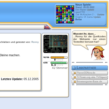
Neue Spiele:
Stand: 28.05.2022
Der Planer
Update
openTTD
Zak McKracken 2 -..
Update
Knights Of Zarria
Update
Bolax
Wusstet ihr, dass...
...Ronny für die Quellcodes
der Webseite nur einen
Texteditor benutzt hat?
chrieben und getestet von:
Ronny
 Steine machen.
Linkpartner
Planet3DNow.de
TVTower.org aka TVGigant
Letztes Update:
05.12.2005
Browsergame-Base.de