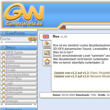
GameFinder
Rox
v1.40
Rox ist ein ziemlich cooles Boulderdashr
Spiele
3D-GFX,dynamischer Sound, Leveleditor..e
32KB-Spiele
Was ist zu tun?
Durch verschiedenste Level "rammeln" und 
3D/Shooter
Wer Boulderdash nicht kennt: runterladen
Action
Wer es kennt: ebenfalls runterladen ;D
Adventure
Arcade
Update von v1.2 auf v1.3:
Fixes: Projekti
Geschicklichkeit
Update von v1.3 auf v1.4:
Bessere Musik
Jump'n'Run
Logik
Onlinespiele
Rollenspiele
Datum:
04.02.2002
Downloads:
7351
Größe:
11
Sport
Strategie
Interaktiv