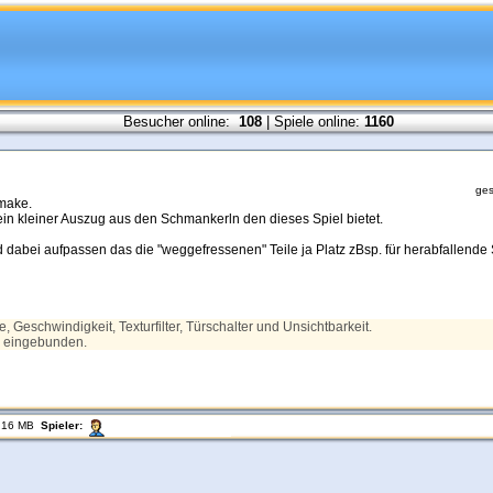
Besucher online:
108
| Spiele online:
1160
ges
emake.
in kleiner Auszug aus den Schmankerln den dieses Spiel bietet.
dabei aufpassen das die "weggefressenen" Teile ja Platz zBsp. für herabfallende
le, Geschwindigkeit, Texturfilter, Türschalter und Unsichtbarkeit.
 eingebunden.
.16 MB
Spieler: