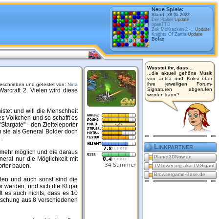
Neue Spiele:
Stand: 28.05.2022
Der Planer
Update
openTTD
Zak McKracken 2 -..
Update
Knights Of Zarria
Update
Bolax
Wusstet ihr, dass...
...die aktuell gehörte Musik
von antifa und Koksi über
ihre jeweiligen Forum-
eschrieben und getestet von:
Nina
Signaturen abgerufen
arcraft 2. Vielen wird diese
werden kann?
stet und will die Menschheit
es Völkchen und so schafft es
targate" - den Zielteleporter
n sie als General Bolder doch
.
Linkpartner
t mehr möglich und die daraus
Planet3DNow.de
neral nur die Möglichkeit mit
rter bauen.
TVTower.org aka TVGigant
Browsergame-Base.de
iten und auch sonst sind die
 werden, und sich die KI gar
ft es auch nichts, dass es 10
 Mischung aus 8 verschiedenen