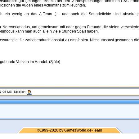
el erstaunlich gut gelungen. Bereits bei den Vorbesprechungen kommen C&C Eri
plosionen die Augen eines Actionfans zum leuchten.
ich ein wenig an das A-Team ;) - und auch die Soundeffekte sind absolut pr
oder Netzwerkmodus, um gemeinsam mit oder gegen Freunde die vielen verschied
enmodus kann man auch allein viele Stunden Spaß haben.
Freewarespiel für zwischendurch absolut zu empfehlen. Nicht umsonst gewannen 
gebohrte Version im Handel. (Själe)
7.95 MB
Spieler:
©1999-2026 by GamezWorld.de-Team