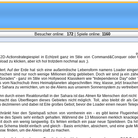
Besucher online:
172
| Spiele online:
1160
g
s 2D-Actionstrategiespiel in Echtzeit ganz im Stile von Command&Conquer oder W
ad zu klicken, aber ich hol trotzdem nochmal aus ;).
dert. Auf der Erde hat sich eine außerirdische Lebensform namens Loader eingeni
nschen sind nur noch wenige Millionen übrig geblieben. Doch wir sind ja ein zäh
orades" - ganz im Stile von Hollywood Klassikern wie "Independence Day" oder "S
ns vom Nachschub ihres Heimatplaneten abgeschnitten. Hey, klasse, jetzt brauche
r Sahara zu vernichten, um so die Aliens aus unserem Sonnensystem zu vertreiben
nn durch einen Reaktorunfall in der Sahara ist das Atmen für Menschen dort nich
macht das Überfliegen dieses Gebietes nicht möglich. Toll, also bleibt dir als Ge
ezimieren und dabei ist Eile großes Gebot, bevor die Loader einen neuen Telepo
chränkt hier den Spielspaß schon von vornherein ein - es gibt keine Flugeinhe
des Spiels sehr einfach gehalten. Während die 13 Missionen merklich knackiger
eit doch ein wenig langweilig. Es fehlen einfach ein paar neue Spielideen. Da hil
as Schema bleibt einfach und gleich - Basis errichten, absichern, und eine gute
e usw. finden, um die Aliens platt zu machen.