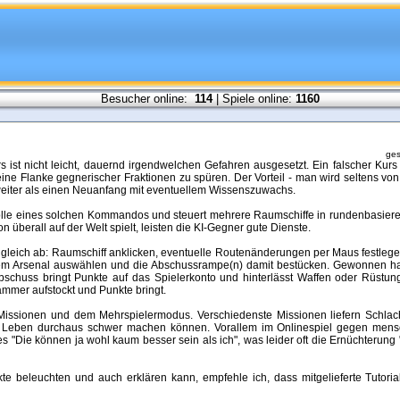
Besucher online:
114
| Spiele online:
1160
ges
t nicht leicht, dauernd irgendwelchen Gefahren ausgesetzt. Ein falscher Kurs 
ine Flanke gegnerischer Fraktionen zu spüren. Der Vorteil - man wird seltens 
hts weiter als einen Neuanfang mit eventuellem Wissenszuwachs.
lle eines solchen Kommandos und steuert mehrere Raumschiffe in rundenbasie
 überall auf der Welt spielt, leisten die KI-Gegner gute Dienste.
gleich ab: Raumschiff anklicken, eventuelle Routenänderungen per Maus festlege
dem Arsenal auswählen und die Abschussrampe(n) damit bestücken. Gewonnen hat
Abschuss bringt Punkte auf das Spielerkonto und hinterlässt Waffen oder Rüstun
mer aufstockt und Punkte bringt.
 Missionen und dem Mehrspielermodus. Verschiedenste Missionen liefern Schla
Leben durchaus schwer machen können. Vorallem im Onlinespiel gegen mens
"Die können ja wohl kaum besser sein als ich", was leider oft die Ernüchterung "
ekte beleuchten und auch erklären kann, empfehle ich, dass mitgelieferte Tutori