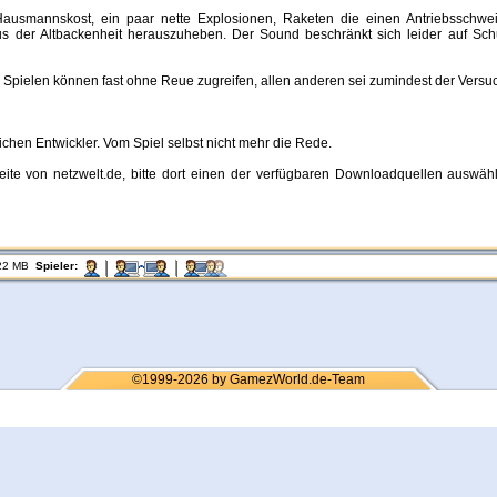
ausmannskost, ein paar nette Explosionen, Raketen die einen Antriebsschweif
 der Altbackenheit herauszuheben. Der Sound beschränkt sich leider auf Schus
Spielen können fast ohne Reue zugreifen, allen anderen sei zumindest der Versu
ichen Entwickler. Vom Spiel selbst nicht mehr die Rede.
ite von netzwelt.de, bitte dort einen der verfügbaren Downloadquellen auswäh
22 MB
Spieler:
©1999-2026 by GamezWorld.de-Team