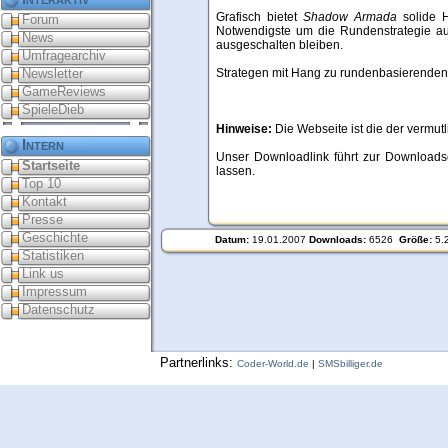
Grafisch bietet
Shadow Armada
solide H
Forum
Notwendigste um die Rundenstrategie aus
News
ausgeschalten bleiben.
Umfragearchiv
Newsletter
Strategen mit Hang zu rundenbasierenden 
GameReviews
SpieleDieb
Hinweise:
Die Webseite ist die der vermutl
Intern
Unser Downloadlink führt zur Downloadse
Startseite
lassen.
Top 10
Kontakt
Presse
Geschichte
Datum:
19.01.2007
Downloads:
6526
Größe:
5.
Statistiken
Link us
Impressum
Datenschutz
Partnerlinks:
Coder-World.de
|
SMSbilliger.de