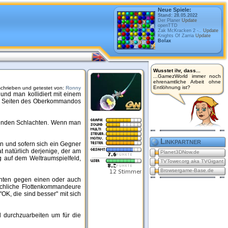
Neue Spiele:
Stand: 28.05.2022
Der Planer
Update
openTTD
Zak McKracken 2 -..
Update
Knights Of Zarria
Update
Bolax
Wusstet ihr, dass...
...GamezWorld immer noch
ehrenamtliche Arbeit ohne
Entlöhnung ist?
chrieben und getestet von:
Ronny
und man kollidiert mit einem
von Seiten des Oberkommandos
renden Schlachten. Wenn man
Linkpartner
n und sofern sich ein Gegner
 natürlich derjenige, der am
Planet3DNow.de
g auf dem Weltraumspielfeld,
TVTower.org aka TVGigant
Browsergame-Base.de
chten gegen einen oder auch
chliche Flottenkommandeure
OK, die sind besser" mit sich
al durchzuarbeiten um für die