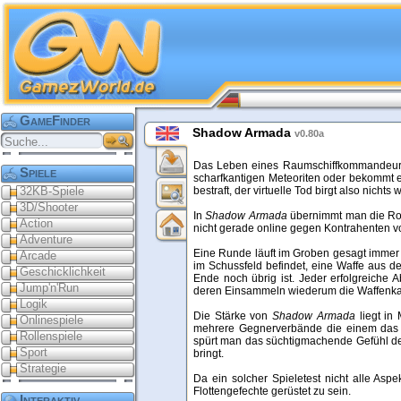
GameFinder
Shadow Armada
v0.80a
Das Leben eines Raumschiffkommandeurs is
Spiele
scharfkantigen Meteoriten oder bekommt e
32KB-Spiele
bestraft, der virtuelle Tod birgt also nic
3D/Shooter
In
Shadow Armada
übernimmt man die Ro
Action
nicht gerade online gegen Kontrahenten von
Adventure
Eine Runde läuft im Groben gesagt immer 
Arcade
im Schussfeld befindet, eine Waffe aus 
Geschicklichkeit
Ende noch übrig ist. Jeder erfolgreiche 
Jump'n'Run
deren Einsammeln wiederum die Waffenkam
Logik
Die Stärke von
Shadow Armada
liegt in
Onlinespiele
mehrere Gegnerverbände die einem das 
Rollenspiele
spürt man das süchtigmachende Gefühl des 
Sport
bringt.
Strategie
Da ein solcher Spieletest nicht alle Asp
Flottengefechte gerüstet zu sein.
Interaktiv