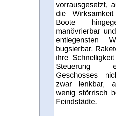
vorrausgesetzt, 
die Wirksamkei
Boote hinge
manövrierbar und
entlegensten 
bugsierbar. Raket
ihre Schnelligkei
Steuerung e
Geschosses nich
zwar lenkbar, 
wenig störrisch b
Feindstädte.