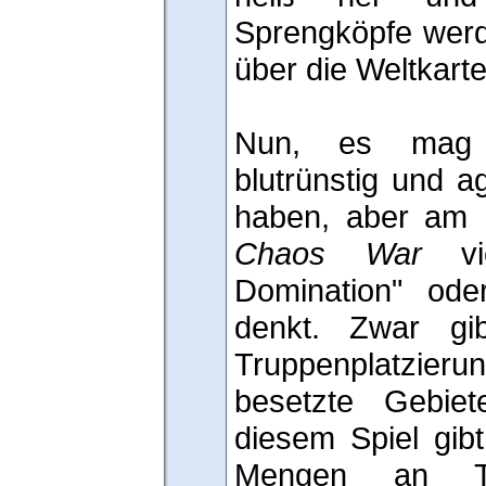
Sprengköpfe werd
über die Weltkarte
Nun, es mag v
blutrünstig und a
haben, aber am E
Chaos War
vie
Domination" ode
denkt. Zwar gi
Truppenplatzieru
besetzte Gebie
diesem Spiel gib
Mengen an Tr