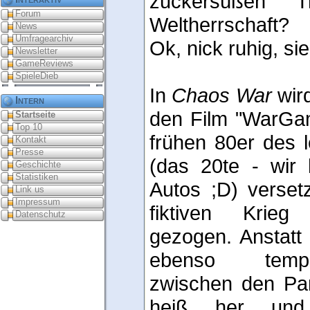
zuckersüßen 
Forum
Weltherrschaft?
News
Umfragearchiv
Ok, nick ruhig, sie
Newsletter
GameReviews
SpieleDieb
In
Chaos War
wir
Intern
den Film "WarGam
Startseite
Top 10
frühen 80er des l
Kontakt
Presse
(das 20te - wir
Geschichte
Statistiken
Autos ;D) verset
Link us
Impressum
fiktiven Krieg
Datenschutz
gezogen. Anstatt
ebenso tempe
zwischen den Par
heiß her und