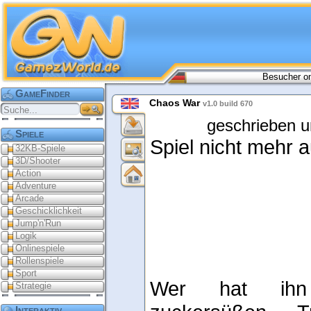
Besucher on
GameFinder
Chaos War
v1.0 build 670
geschrieben u
Spiele
Spiel nicht mehr a
32KB-Spiele
3D/Shooter
Action
Adventure
Arcade
Geschicklichkeit
Jump'n'Run
Logik
Onlinespiele
Rollenspiele
Sport
Wer hat ihn 
Strategie
Interaktiv