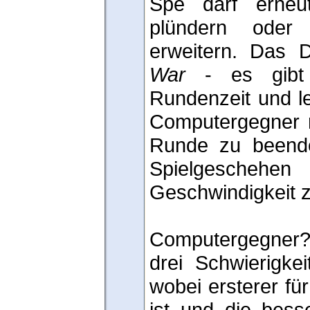
Spe darf erneut
plündern oder d
erweitern. Das
War
- es gibt 
Rundenzeit und le
Computergegner ni
Runde zu beend
Spielgeschehen
Geschwindigkeit z
Computergegner
drei Schwierigke
wobei ersterer fü
ist und die bes