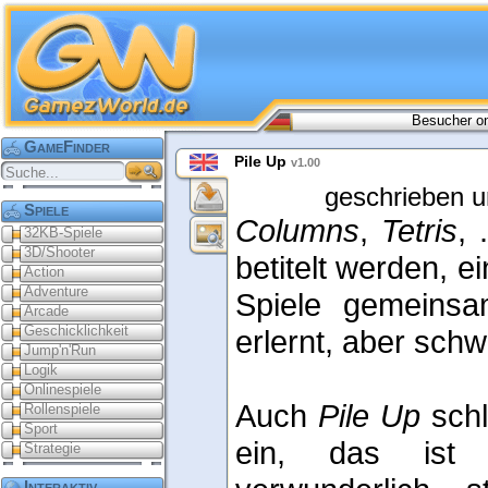
Besucher on
GameFinder
Pile Up
v1.00
geschrieben u
Spiele
Columns
,
Tetris
, 
32KB-Spiele
3D/Shooter
betitelt werden, e
Action
Adventure
Spiele gemeinsam
Arcade
Geschicklichkeit
erlernt, aber schw
Jump'n'Run
Logik
Onlinespiele
Auch
Pile Up
schl
Rollenspiele
Sport
ein, das ist 
Strategie
Interaktiv