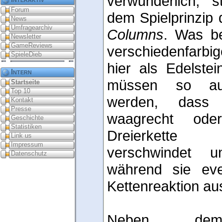
verwunderlich, s
Forum
dem Spielprinzip
News
Umfragearchiv
Columns
. Was b
Newsletter
GameReviews
verschiedenfarbig
SpieleDieb
hier als Edelste
Intern
müssen so aufe
Startseite
Top 10
werden, dass 
Kontakt
Presse
waagrecht ode
Geschichte
Statistiken
Dreierkette 
Link us
Impressum
verschwindet u
Datenschutz
während sie eve
Kettenreaktion aus
Neben dem 