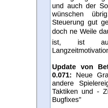
und auch der Sou
wünschen übri
Steuerung gut ge
doch ne Weile dau
ist, ist a
Langzeitmotivation
Update von Bet
0.071:
Neue Graf
andere Spielerei
Taktiken und - Z
Bugfixes"