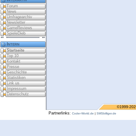
Forum
News
Umfragearchiv
Newsletter
GameReviews
SpieleDieb
Intern
Startseite
Top 10
Kontakt
Presse
Geschichte
Statistiken
Link us
Impressum
Datenschutz
©1999-202
Partnerlinks:
Coder-World.de
|
SMSbilliger.de