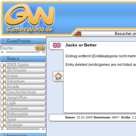
Besucher on
GameFinder
Jacks or Better
Eintrag entfernt (Erotikkategorie nicht me
Spiele
32KB-Spiele
Entry deleted (eroticgames are not listed a
3D/Shooter
Action
Adventure
Arcade
Geschicklichkeit
Jump'n'Run
Logik
Onlinespiele
Rollenspiele
Datum:
15.01.2005
Downloads:
4807
Größe:
1.
Sport
Strategie
Interaktiv