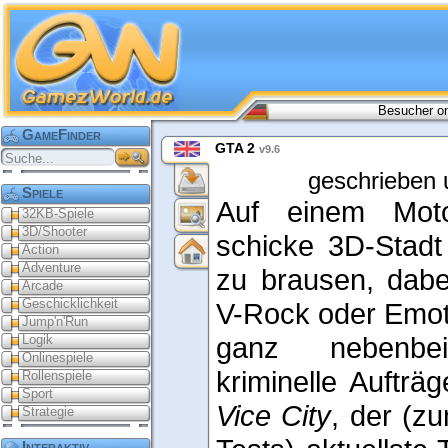
Besucher on
GameFinder
GTA 2
v9.6
geschrieben 
Spiele
Auf einem Moto
32KB-Spiele
3D/Shooter
schicke 3D-Stadt 
Action
Adventure
zu brausen, dabe
Arcade
Geschicklichkeit
V-Rock oder Emot
Jump'n'Run
ganz nebenb
Logik
Onlinespiele
kriminelle Aufträg
Rollenspiele
Sport
Vice City
, der (z
Strategie
Interaktiv