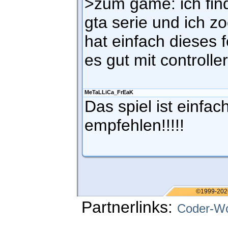
>zum game: ich find
gta serie und ich z
hat einfach dieses
es gut mit controller
MeTaLLiCa_FrEaK
Das spiel ist einfac
empfehlen!!!!!
©1999-202
Partnerlinks:
Coder-Wo