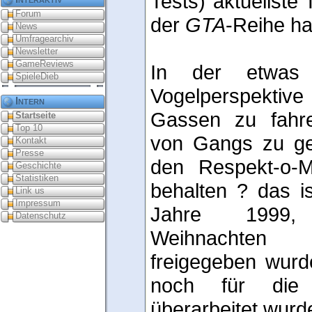
Tests) aktuellste 
Forum
der
GTA
-Reihe ha
News
Umfragearchiv
Newsletter
GameReviews
In der etwas u
SpieleDieb
Vogelperspekti
Intern
Gassen zu fahre
Startseite
Top 10
von Gangs zu ge
Kontakt
Presse
den Respekt-o-
Geschichte
Statistiken
behalten ? das i
Link us
Impressum
Jahre 1999
Datenschutz
Weihnachten
freigegeben wurd
noch für die
überarbeitet wurd