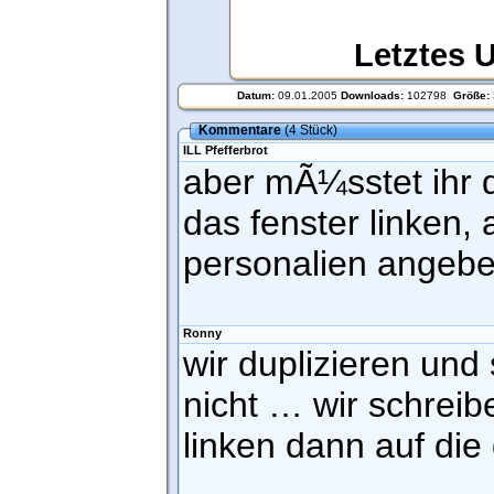
Letztes 
Datum:
09.01.2005
Downloads:
102798
Größe:
Kommentare
(4 Stück)
ILL Pfefferbrot
aber mÃ¼sstet ihr d
das fenster linken,
personalien angeb
Ronny
wir duplizieren und 
nicht … wir schreib
linken dann auf die