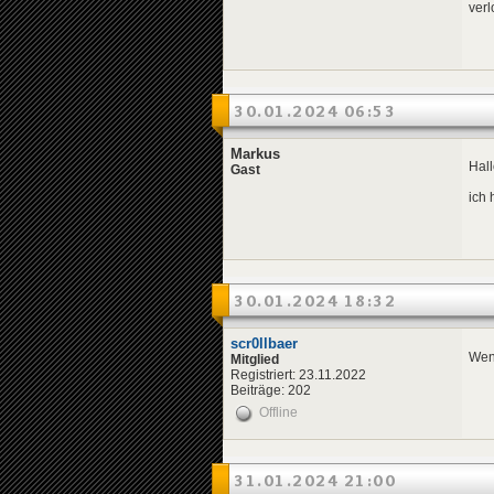
verl
30.01.2024 06:53
Markus
Hall
Gast
ich 
30.01.2024 18:32
scr0llbaer
Wenn
Mitglied
Registriert: 23.11.2022
Beiträge: 202
Offline
31.01.2024 21:00