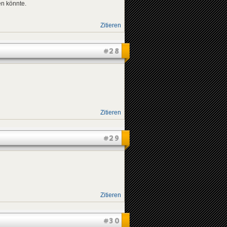
en könnte.
Zitieren
#28
Zitieren
#29
Zitieren
#30