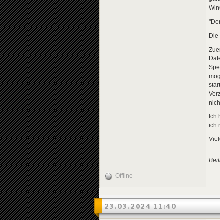
Win6
"Der
Die 
Zuer
Date
Spei
mögl
star
Verz
nich
Ich 
ich 
Vie
Bei
Offline
23.03.2024 11:40