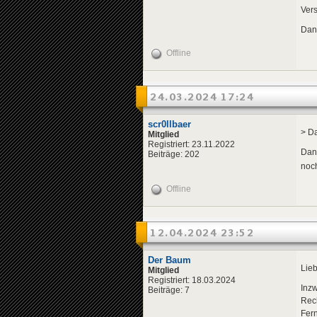
Vers
Dank
Offline
24.03.2024 17:24
scr0llbaer
> Da
Mitglied
Registriert: 23.11.2022
Dank
Beiträge: 202
noch
Offline
12.04.2024 23:52
Der Baum
Lie
Mitglied
Registriert: 18.03.2024
Inzw
Beiträge: 7
Rech
Fern