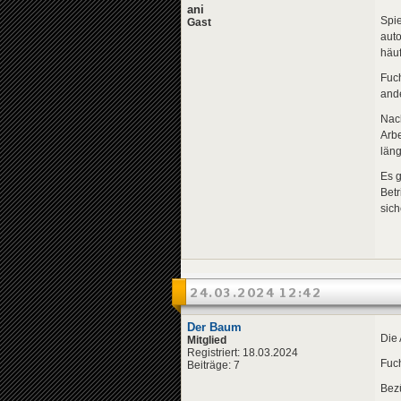
ani
Spie
Gast
auto
häuf
Fuch
ande
Nach
Arbe
läng
Es g
Betr
sich
24.03.2024 12:42
Der Baum
Die 
Mitglied
Registriert: 18.03.2024
Fuch
Beiträge: 7
Bezü