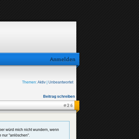
Anmelden
Themen:
Aktiv
|
Unbeantwortet
Beitrag schreiben
#26
aber würd mich nicht wundern, wenn
 nur "anlöschen".