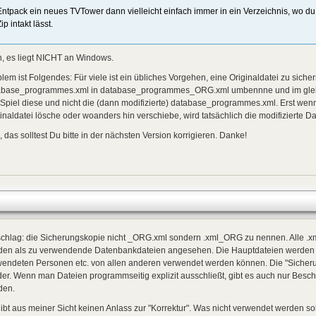
Entpack ein neues TVTower dann vielleicht einfach immer in ein Verzeichnis, wo
ip intakt lässt.
, es liegt NICHT an Windows.
lem ist Folgendes: Für viele ist ein übliches Vorgehen, eine Originaldatei zu siche
abase_programmes.xml in database_programmes_ORG.xml umbennne und im gleich
Spiel diese und nicht die (dann modifizierte) database_programmes.xml. Erst wenn
inaldatei lösche oder woanders hin verschiebe, wird tatsächlich die modifizierte D
 das solltest Du bitte in der nächsten Version korrigieren. Danke!
schlag: die Sicherungskopie nicht _ORG.xml sondern .xml_ORG zu nennen. Alle .x
den als zu verwendende Datenbankdateien angesehen. Die Hauptdateien werden da
wendeten Personen etc. von allen anderen verwendet werden können. Die "Sicher
er. Wenn man Dateien programmseitig explizit ausschließt, gibt es auch nur Besc
den.
ibt aus meiner Sicht keinen Anlass zur "Korrektur". Was nicht verwendet werden so