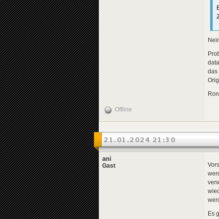
Z
Nein
Prob
dat
das 
Orig
Ron,
Offline
21.01.2024 21:30
ani
Vor
Gast
wer
ver
wied
wer
Es g