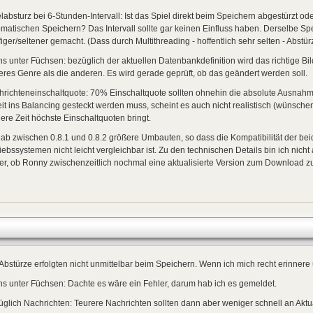
labsturz bei 6-Stunden-Intervall: Ist das Spiel direkt beim Speichern abgestürzt 
matischen Speichern? Das Intervall sollte gar keinen Einfluss haben. Derselbe Spe
iger/seltener gemacht. (Dass durch Multithreading - hoffentlich sehr selten - Abst
s unter Füchsen: bezüglich der aktuellen Datenbankdefinition wird das richtige Bild
res Genre als die anderen. Es wird gerade geprüft, ob das geändert werden soll.
richteneinschaltquote: 70% Einschaltquote sollten ohnehin die absolute Ausnahm
it ins Balancing gesteckt werden muss, scheint es auch nicht realistisch (wünsche
ere Zeit höchste Einschaltquoten bringt.
ab zwischen 0.8.1 und 0.8.2 größere Umbauten, so dass die Kompatibilität der bei
iebssystemen nicht leicht vergleichbar ist. Zu den technischen Details bin ich nicht
er, ob Ronny zwischenzeitlich nochmal eine aktualisierte Version zum Download zur
Abstürze erfolgten nicht unmittelbar beim Speichern. Wenn ich mich recht erinner
s unter Füchsen: Dachte es wäre ein Fehler, darum hab ich es gemeldet.
glich Nachrichten: Teurere Nachrichten sollten dann aber weniger schnell an Aktual