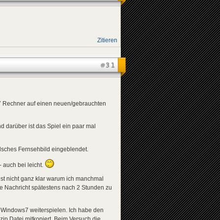
Zitieren
#31
in7 Rechner auf einen neuen/gebrauchten
 darüber ist das Spiel ein paar mal
alsches Fernsehbild eingeblendet.
 auch bei leicht.
r ist nicht ganz klar warum ich manchmal
e Nachricht spätestens nach 2 Stunden zu
r Windows7 weiterspielen. Ich habe den
ip Datei mitkopiert. Beim Versuch die