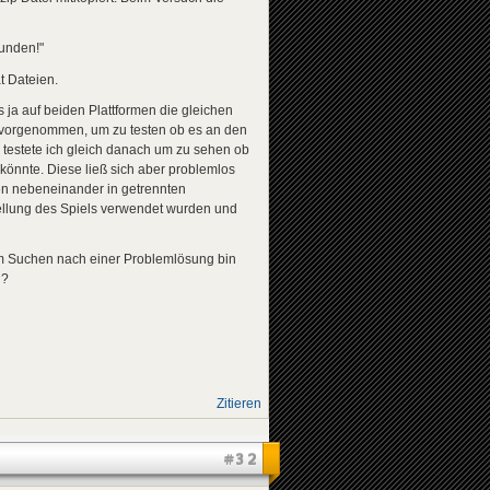
funden!"
t Dateien.
s ja auf beiden Plattformen die gleichen
tei vorgenommen, um zu testen ob es an den
1 testete ich gleich danach um zu sehen ob
könnte. Diese ließ sich aber problemlos
gen nebeneinander in getrennten
ellung des Spiels verwendet wurden und
eim Suchen nach einer Problemlösung bin
n?
Zitieren
#32