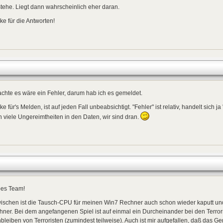
tehe. Liegt dann wahrscheinlich eher daran.
e für die Antworten!
chte es wäre ein Fehler, darum hab ich es gemeldet.
e für's Melden, ist auf jeden Fall unbeabsichtigt. "Fehler" ist relativ, handelt sich 
 viele Ungereimtheiten in den Daten, wir sind dran.
bes Team!
ischen ist die Tausch-CPU für meinen Win7 Rechner auch schon wieder kaputt und 
ner. Bei dem angefangenen Spiel ist auf einmal ein Durcheinander bei den Terror
bleiben von Terroristen (zumindest teilweise). Auch ist mir aufgefallen, daß da