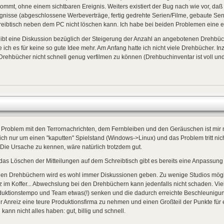
ommt, ohne einem sichtbaren Ereignis. Weiters existiert der Bug nach wie vor, daß
ignisse (abgeschlossene Werbeverträge, fertig gedrehte Serien/Filme, gebaute 
eibtisch neben dem PC nicht löschen kann. Ich habe bei beiden Problemen eine ex
ibt eine Diskussion bezüglich der Steigerung der Anzahl an angebotenen Drehbüch
e ich es für keine so gute Idee mehr. Am Anfang hatte ich nicht viele Drehbücher. 
Drehbücher nicht schnell genug verfilmen zu können (Drehbuchinventar ist voll und 
Problem mit den Terrornachrichten, dem Fernbleiben und den Geräuschen ist mir n
ich nur um einen "kaputten" Spielstand (Windows->Linux) und das Problem tritt nic
 Die Ursache zu kennen, wäre natürlich trotzdem gut.
das Löschen der Mitteilungen auf dem Schreibtisch gibt es bereits eine Anpassung 
den Drehbüchern wird es wohl immer Diskussionen geben. Zu wenige Studios mögli
z im Koffer... Abwechslung bei den Drehbüchern kann jedenfalls nicht schaden. Viel
duktionstempo und Team etwas(!) senken und die dadurch erreichte Beschleunigu
 Anreiz eine teure Produktionsfirma zu nehmen und einen Großteil der Punkte für e
kann nicht alles haben: gut, billig und schnell.