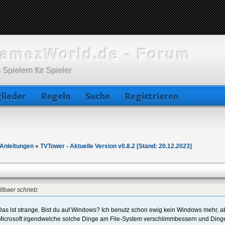
amezWorld.de - Forum
 Spielern für Spieler
lieder
Regeln
Suche
Registrieren
Anleitungen
»
TVTower - Aktuelle Version v0.8.2 [Stand: 20.12.2023]
llbaer schrieb:
Das ist strange. Bist du auf Windows? Ich benutz schon ewig kein Windows mehr, 
Microsoft irgendwelche solche Dinge am File-System verschlimmbessern und Dinge