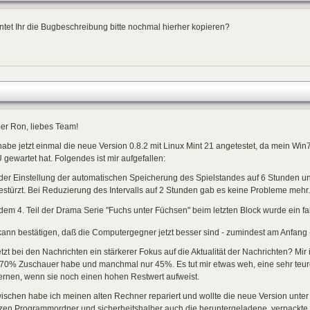
tet Ihr die Bugbeschreibung bitte nochmal hierher kopieren?
er Ron, liebes Team!
habe jetzt einmal die neue Version 0.8.2 mit Linux Mint 21 angetestet, da mein W
gewartet hat. Folgendes ist mir aufgefallen:
der Einstellung der automatischen Speicherung des Spielstandes auf 6 Stunden und
stürzt. Bei Reduzierung des Intervalls auf 2 Stunden gab es keine Probleme mehr.
dem 4. Teil der Drama Serie "Fuchs unter Füchsen" beim letzten Block wurde ein f
kann bestätigen, daß die Computergegner jetzt besser sind - zumindest am Anfang -
jetzt bei den Nachrichten ein stärkerer Fokus auf die Aktualität der Nachrichten? Mi
 70% Zuschauer habe und manchmal nur 45%. Es tut mir etwas weh, eine sehr teur
ernen, wenn sie noch einen hohen Restwert aufweist.
ischen habe ich meinen alten Rechner repariert und wollte die neue Version unte
en Programmordner und sicherheitshalber auch die heruntergeladene, verpackte z