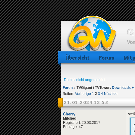
G
Von
Übersicht
Forum
Mitg
Du bist nicht angemeldet.
Foren
»
TVGigant / TVTower:
Downloads + 
Seiten:
Vorherige
1
2
3
4
Nächste
21.01.2024 12:58
Cherry
scr0
Mitglied
Registriert: 20.03.2017
Beiträge: 47