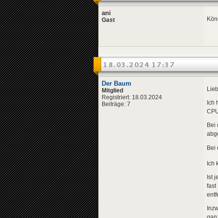
ani
Könn
Gast
18.03.2024 17:37
Der Baum
Lieb
Mitglied
Registriert: 18.03.2024
Ich 
Beiträge: 7
CPU 
Bei 
abge
Bei 
Ich 
Ist 
fast
entf
Inzw
ganz