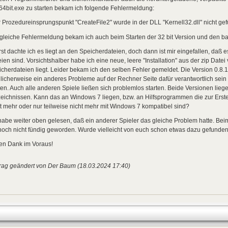
4bit.exe zu starten bekam ich folgende Fehlermeldung:
 Prozedureinsprungspunkt "CreateFile2" wurde in der DLL "Kernell32.dll" nicht ge
gleiche Fehlermeldung bekam ich auch beim Starten der 32 bit Version und den ba
st dachte ich es liegt an den Speicherdateien, doch dann ist mir eingefallen, daß e
ien sind. Vorsichtshalber habe ich eine neue, leere "Installation" aus der zip Da
cherdateien liegt. Leider bekam ich den selben Fehler gemeldet. Die Version 0.8.
icherweise ein anderes Probleme auf der Rechner Seite dafür verantwortlich sein 
ten. Auch alle anderen Spiele ließen sich problemlos starten. Beide Versionen lie
eichnissen. Kann das an Windows 7 liegen, bzw. an Hilfsprogrammen die zur Erst
t mehr oder nur teilweise nicht mehr mit Windows 7 kompatibel sind?
habe weiter oben gelesen, daß ein anderer Spieler das gleiche Problem hatte. B
noch nicht fündig geworden. Wurde vielleicht von euch schon etwas dazu gefunde
len Dank im Voraus!
trag geändert von Der Baum (18.03.2024 17:40)