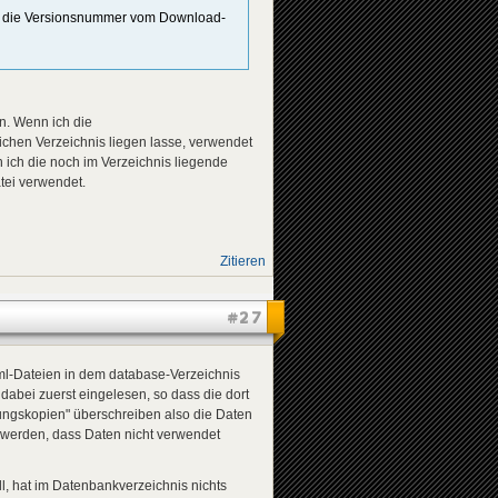
 du die Versionsnummer vom Download-
rn. Wenn ich die
en Verzeichnis liegen lasse, verwendet
 ich die noch im Verzeichnis liegende
atei verwendet.
Zitieren
#27
ml-Dateien in dem database-Verzeichnis
bei zuerst eingelesen, so dass die dort
ungskopien" überschreiben also die Daten
hwerden, dass Daten nicht verwendet
ll, hat im Datenbankverzeichnis nichts