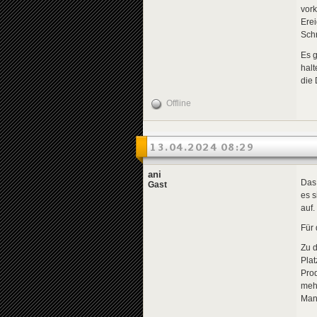
vork
Ere
Schr
Es g
halt
die 
Offline
13.04.2024 08:29
ani
Das 
Gast
es s
auf.
Für 
Zu 
Plat
Pro
mehr
Man 