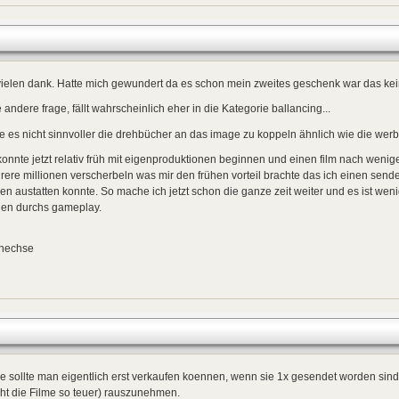
ielen dank. Hatte mich gewundert da es schon mein zweites geschenk war das keine
 andere frage, fällt wahrscheinlich eher in die Kategorie ballancing...
 es nicht sinnvoller die drehbücher an das image zu koppeln ähnlich wie die we
konnte jetzt relativ früh mit eigenproduktionen beginnen und einen film nach wenige
ere millionen verscherbeln was mir den frühen vorteil brachte das ich einen sen
en austatten konnte. So mache ich jetzt schon die ganze zeit weiter und es ist weni
hen durchs gameplay.
inechse
e sollte man eigentlich erst verkaufen koennen, wenn sie 1x gesendet worden si
ht die Filme so teuer) rauszunehmen.