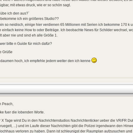
ügbar, mit etwas druck, wie er so schön sagt.
 übe ich den aus?`
 bekomme ich ein größeres Studio??
bin so neidisch, einige hier verdienen 65 Millionen mit Serien ich bekomme 170 k u
e einfach keine How to oder Beiträge. Ich beobachte News für Schilder wechsel, wo
lt aber nie und sind eh alle Größe 1.
wer bitte n Guide für mich dafür?
le Grüße
 daumen hoch, ich empfehle jedem weiter den ich kenne
n Peach,
ke fuer die lobenden Worte.
r X Tage wirst Du in den Nachrichtenstudios Nachrichtenticker ueber die VR/FR Dub
ruegelt, ...) und im Laufe dieser Nachrichten gibt die Polizei irgendwann den Hinwe
Hochhaus verloren zu haben. Dann ist schleunigst der Raumplan aufzusuchen und 