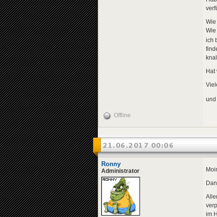
verf
Wie
Wie
ich 
find
knal
Hat 
Vie
und
Offline
21.06.2017 00:06
Ronny
Moi
Administrator
Dan
Alle
verp
im 