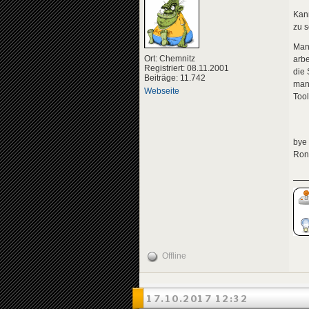
Kann
zu s
Man 
Ort: Chemnitz
arbe
Registriert: 08.11.2001
die 
Beiträge: 11.742
man 
Webseite
Tool
bye
Ron
Offline
17.10.2017 12:32