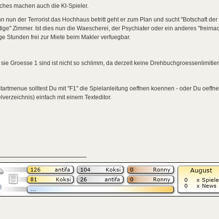
ches machen auch die KI-Spieler.
 nun der Terrorist das Hochhaus betritt geht er zum Plan und sucht "Botschaft d
tige" Zimmer. Ist dies nun die Waescherei, der Psychiater oder ein anderes "freima
ge Stunden frei zur Miete beim Makler verfuegbar.
sie Groesse 1 sind ist nicht so schlimm, da derzeit keine Drehbuchgroessenlimitier
tartmenue solltest Du mit "F1" die Spielanleitung oeffnen koennen - oder Du oeffnes
lverzeichnis) einfach mit einem Texteditor.