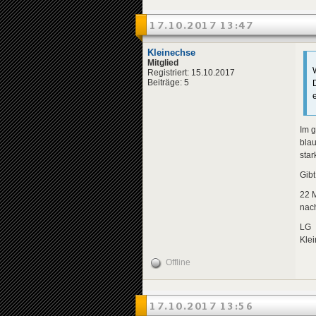
17.10.2017 13:47
Kleinechse
Mitglied
Registriert: 15.10.2017
Beiträge: 5
Im g
blau
star
Gibt
22 M
nach
LG
Kle
Offline
17.10.2017 13:56