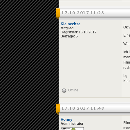
17.10.2017 11:28
Kleinechse
Ok v
Mitglied
Registriert: 15.10.2017
Eine
Beiträge: 5
Wäre
Ich 
mehr
Film
rus
Lg
Kle
Offline
17.10.2017 11:48
Ronny
Film
Administrator
mac