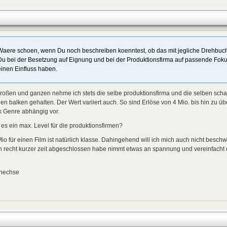
Waere schoen, wenn Du noch beschreiben koenntest, ob das mit jegliche Drehbuch k
Du bei der Besetzung auf Eignung und bei der Produktionsfirma auf passende Foku
einen Einfluss haben.
roßen und ganzen nehme ich stets die selbe produktionsfirma und die selben scha
en balken gehalten. Der Wert variiert auch. So sind Erlöse von 4 Mio. bis hin zu ü
k Genre abhängig vor.
 es ein max. Level für die produktionsfirmen?
io für einen Film ist natürlich klasse. Dahingehend will ich mich auch nicht besch
 recht kurzer zeit abgeschlossen habe nimmt etwas an spannung und vereinfacht 
inechse