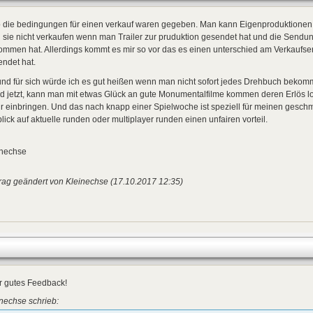
 die bedingungen für einen verkauf waren gegeben. Man kann Eigenproduktionen 
sie nicht verkaufen wenn man Trailer zur pruduktion gesendet hat und die Sendun
mmen hat. Allerdings kommt es mir so vor das es einen unterschied am Verkaufse
ndet hat.
nd für sich würde ich es gut heißen wenn man nicht sofort jedes Drehbuch bekom
d jetzt, kann man mit etwas Glück an gute Monumentalfilme kommen deren Erlös l
 einbringen. Und das nach knapp einer Spielwoche ist speziell für meinen geschma
blick auf aktuelle runden oder multiplayer runden einen unfairen vorteil.
inechse
rag geändert von Kleinechse (17.10.2017 12:35)
r gutes Feedback!
nechse schrieb: