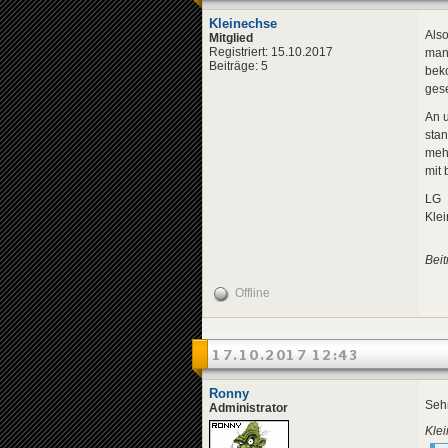
Kleinechse
Also
Mitglied
Registriert: 15.10.2017
man 
Beiträge: 5
beko
gese
An u
stan
mehr
mit 
LG
Kle
Beit
Offline
17.10.2017 12:43
Ronny
Seh
Administrator
Klei