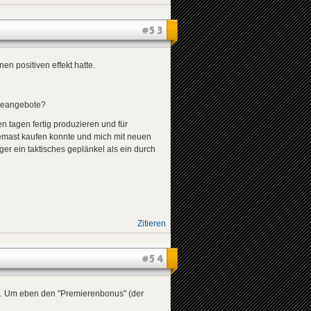
#53
n positiven effekt hatte.
rbeangebote?
n tagen fertig produzieren und für
demast kaufen konnte und mich mit neuen
ger ein taktisches geplänkel als ein durch
Zitieren
#54
nd. Um eben den "Premierenbonus" (der