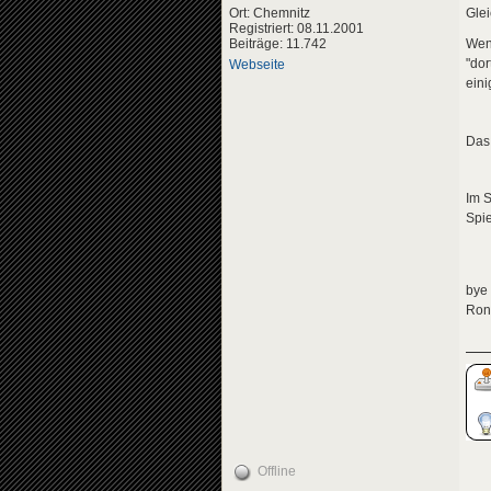
Ort: Chemnitz
Glei
Registriert: 08.11.2001
Beiträge: 11.742
Wenn
"dor
Webseite
eini
Das 
Im S
Spie
bye
Ron
Offline