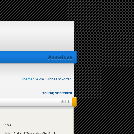
Anmelden
Themen:
Aktiv
|
Unbeantwortet
Beitrag schreiben
#51
üher <3
d viele *freie* Räume der Größe 1