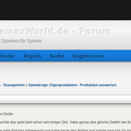
amezWorld.de - Forum
 Spielern für Spieler
lieder
Regeln
Suche
Registrieren
 - Teamgeleitet
»
Spieldesign: Eigenproduktion - Produktion auswerten
be Grüße
suchte das spiel jetzt schon seit einiger Zeit.. habe genau das gleiche Gefühl wie fr
 viele Patches mitgemacht und habe heute den Makler mal wieder besucht, Es sin