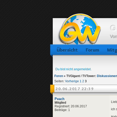
G
Von
Übersicht
Forum
Mitg
Du bist nicht angemeldet.
Foren
»
TVGigant / TVTower:
Diskussionen
Seiten:
Vorherige
1
2
3
20.06.2017 22:39
Peach
Lie
Mitglied
Registriert: 20.06.2017
ich 
Beiträge: 1
Habe