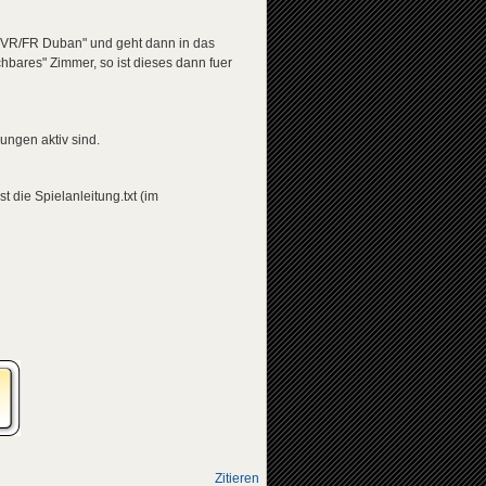
er VR/FR Duban" und geht dann in das
chbares" Zimmer, so ist dieses dann fuer
ungen aktiv sind.
t die Spielanleitung.txt (im
Zitieren