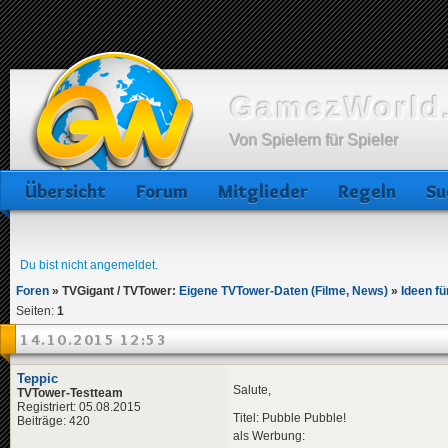
GamezWorld.
Von Spielern für Spieler
Übersicht
Forum
Mitglieder
Regeln
Su
Du bist nicht angemeldet.
Foren
»
TVGigant / TVTower:
Eigene TVTower-Daten (Filme, News)
»
Ideen f
Seiten:
1
14.10.2015 12:53
Teppic
Salute,
TVTower-Testteam
Registriert: 05.08.2015
Titel: Pubble Pubble!
Beiträge: 420
als Werbung: