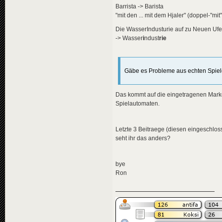
Barrista -> Barista
"mit den ... mit dem Hjaler" (doppel-"mi
Die WasserIndusturie auf zu Neuen Ufer
-> Wasser
i
ndust
rie
Gäbe es Probleme aus echten Spie
Das kommt auf die eingetragenen Marken
Spielautomaten.
Letzte 3 Beitraege (diesen eingeschloss
seht ihr das anders?
bye
Ron