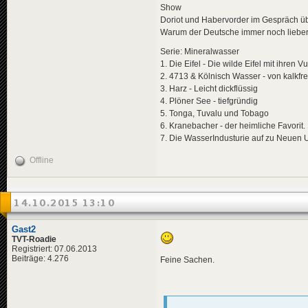
Show
Doriot und Habervorder im Gespräch ü
Warum der Deutsche immer noch lieber i
Serie: Mineralwasser
1. Die Eifel - Die wilde Eifel mit ihren V
2. 4713 & Kölnisch Wasser - von kalkfrei
3. Harz - Leicht dickflüssig
4. Plöner See - tiefgründig
5. Tonga, Tuvalu und Tobago
6. Kranebacher - der heimliche Favorit.
7. Die WasserIndusturie auf zu Neuen Uf
Offline
14.10.2015 13:10
Gast2
TVT-Roadie
Registriert: 07.06.2013
Beiträge: 4.276
Feine Sachen.