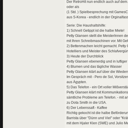
Der RetroHit nun endlich auch auf dem
oder als
(1 Std. ) Spielbesprechung mit GamesC
aus S-Korea - endlich in der Orginalfas
Serie: Die Haushaltshilfe:
1) Schnell Getippt ist die halbe Miete!
Petty Glansen stellt die MeisterInnen d
mit Ihren Schreibmaschinen vor. Mit G
2) Bettenmachen leicht gemacht. Petty
Hotelliers und Meister des Schlafvergü
3) Heute der Durchblick
Petty Glansen ebenerdig und in luftig
4) Blumen und das tägliche Wasser
Petty Glansen klärt auf über die Wied
Im Gespräch mit - Pero de Sol, Vorsitz
aus Ägypten.
5) Das Telefon - ein Ort voller Mißverst
Petty Glansen klärt mit Kommunikations
sämtliche Probleme am Telefon. - mit 
zu Dota Smith in die USA.
6) Der Lebenssaft - Kaffee
Richtig gekocht ist die halbe Beförderu
Barrista über "Dünn und Viel" oder "Kräf
mit dem Hjaler Klen (SWE) und Julio M