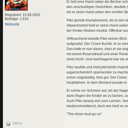
Er ließ eine Hand ueber die Becher sc
den unschuldigen Gesichtern, deutete 
als er seine Hand ueber den rechten Bec
Registriert: 15.08.2002
Beiträge: 1.610
Piko grinste triumphierend, als er den 
Webseite
Abwechselnd hielt er seine Hand ueber 
der Kinder blieben neutral. Offenbar wu
Hilfesuchend wandte Piko seinen Blick 
aufgesetzt. Der Clown fluchte. In so ei
Das hatte er nun davon, dass er sie ang
mit einem Rosenstrauß und einer Reser
einen Korb. Und nachtragend war sie a
Piko seufzte und hielt jetzt beide Hae
augenscheinlich spannender zu machen.
schon ungeduldig. Also gut. Der Clown e
hinabfahren. In dem Moment wusste er s
Er schrie vor Schmerz auf, als der Nag
dann fingen die Kinder an zu lachen, zu
Auch Piko zwang sich zum Lachen. Sein
niederschmetternd, doch wie hieß es s
"The show must go on"
Offline