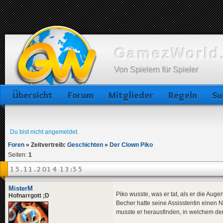
GamezWorld.
Von Spielern für Spieler
Übersicht
Forum
Mitglieder
Regeln
Su
Du bist nicht angemeldet.
Foren
»
Zeitvertreib:
Geschichten
»
Der Clown Piko
Seiten:
1
15.11.2014 13:55
MisterM
Piko wusste, was er tat, als er die Aug
Hofnarrgott ;D
Becher hatte seine Assisstentin einen N
musste er herausfinden, in welchem der