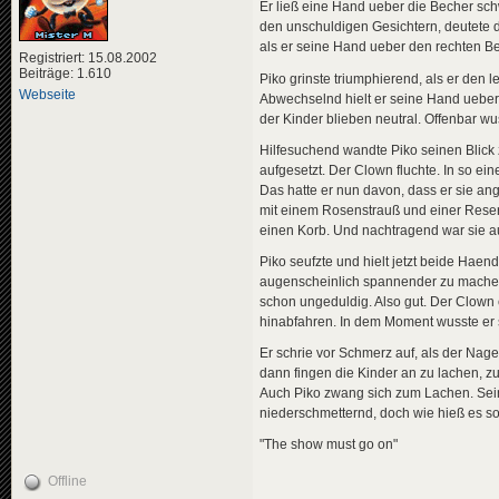
Er ließ eine Hand ueber die Becher sc
den unschuldigen Gesichtern, deutete 
als er seine Hand ueber den rechten Bec
Registriert: 15.08.2002
Beiträge: 1.610
Piko grinste triumphierend, als er den 
Webseite
Abwechselnd hielt er seine Hand ueber 
der Kinder blieben neutral. Offenbar wu
Hilfesuchend wandte Piko seinen Blick 
aufgesetzt. Der Clown fluchte. In so ei
Das hatte er nun davon, dass er sie ang
mit einem Rosenstrauß und einer Reser
einen Korb. Und nachtragend war sie a
Piko seufzte und hielt jetzt beide Hae
augenscheinlich spannender zu machen.
schon ungeduldig. Also gut. Der Clown e
hinabfahren. In dem Moment wusste er s
Er schrie vor Schmerz auf, als der Nag
dann fingen die Kinder an zu lachen, zu
Auch Piko zwang sich zum Lachen. Sein
niederschmetternd, doch wie hieß es s
"The show must go on"
Offline