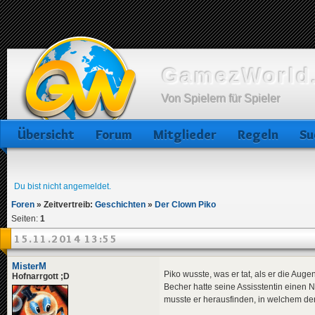
GamezWorld.
Von Spielern für Spieler
Übersicht
Forum
Mitglieder
Regeln
Su
Du bist nicht angemeldet.
Foren
»
Zeitvertreib:
Geschichten
»
Der Clown Piko
Seiten:
1
15.11.2014 13:55
MisterM
Piko wusste, was er tat, als er die Aug
Hofnarrgott ;D
Becher hatte seine Assisstentin einen N
musste er herausfinden, in welchem der