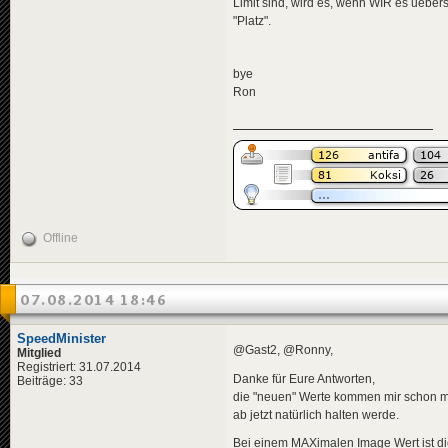
Limit sind, wird es, wenn WIR es uebers
"Platz".
bye
Ron
Offline
07.08.2014 18:46
SpeedMinister
@Gast2, @Ronny,
Mitglied
Registriert: 31.07.2014
Danke für Eure Antworten,
Beiträge: 33
die "neuen" Werte kommen mir schon meh
ab jetzt natürlich halten werde.
Bei einem MAXimalen Image Wert ist di