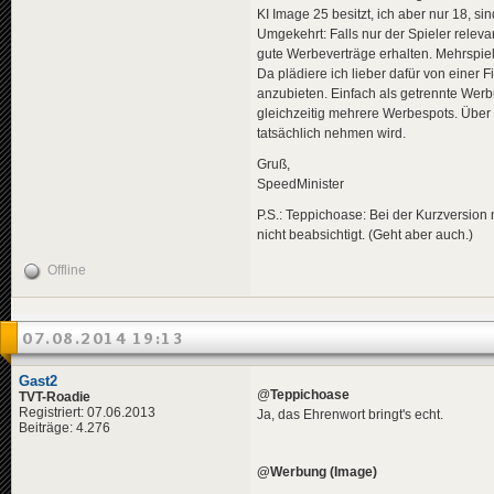
KI Image 25 besitzt, ich aber nur 18, 
Umgekehrt: Falls nur der Spieler relevan
gute Werbeverträge erhalten. Mehrspie
Da plädiere ich lieber dafür von einer
anzubieten. Einfach als getrennte Werb
gleichzeitig mehrere Werbespots. Über 
tatsächlich nehmen wird.
Gruß,
SpeedMinister
P.S.: Teppichoase: Bei der Kurzversio
nicht beabsichtigt. (Geht aber auch.)
Offline
07.08.2014 19:13
Gast2
@
Teppichoase
TVT-Roadie
Registriert: 07.06.2013
Ja, das Ehrenwort bringt's echt.
Beiträge: 4.276
@Werbung (Image)