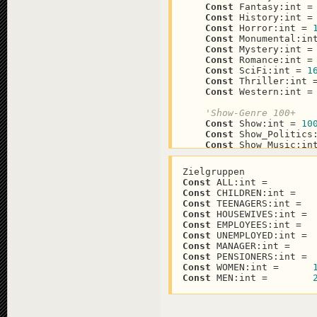
Const
 Fantasy:int =
Const
 History:int =
Const
 Horror:int = 
Const
 Monumental:in
Const
 Mystery:int =
Const
 Romance:int =
Const
 SciFi:int = 
1
Const
 Thriller:int 
Const
 Western:int =
'Show-Genre 100+
Const
 Show:int = 
10
Const
 Show_Politics
Const
 Show_Music:in
'Event-Genre 200+
Const
Const
 ALL:int =        
Const
 Event_Politic
Const
 CHILDREN:int =   
Const
 Event_Music:i
Const
 TEENAGERS:int =  
Const
 Event_Sport:i
Const
 HOUSEWIVES:int = 
Const
 Event_Showbiz
Const
 EMPLOYEES:int =  
Const
 UNEMPLOYED:int = 
'Reportage-Genre 30
Const
 MANAGER:int =    
Const
 Feature:int =
Const
 PENSIONERS:int = 
Const
 Feature_Yello
Const
 WOMEN:int =      
Const
 MEN:int =        
'news
Const
 GENRE_POLITIC
Const
 GENRE_SHOWBIZ
Const
 GENRE_SPORT:I