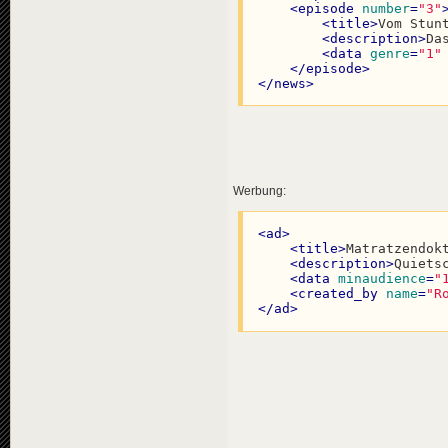
<
episode
number
=
"3"
<
title
>
Vom Stun
<
description
>
Da
<
data
genre
=
"1"
</
episode
>
</
news
>
Werbung:
<
ad
>
<
title
>
Matratzendok
<
description
>
Quiets
<
data
minaudience
=
"
<
created_by
name
=
"R
</
ad
>