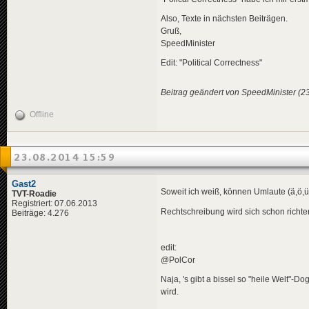
Also, Texte in nächsten Beiträgen.
Gruß,
SpeedMinister
Edit: "Political Correctness"
Beitrag geändert von SpeedMinister (2
Offline
23.08.2014 15:59
Gast2
Soweit ich weiß, können Umlaute (ä,ö,ü
TVT-Roadie
Registriert: 07.06.2013
Rechtschreibung wird sich schon richte
Beiträge: 4.276
edit:
@PolCor
Naja, 's gibt a bissel so "heile Welt"-
wird.