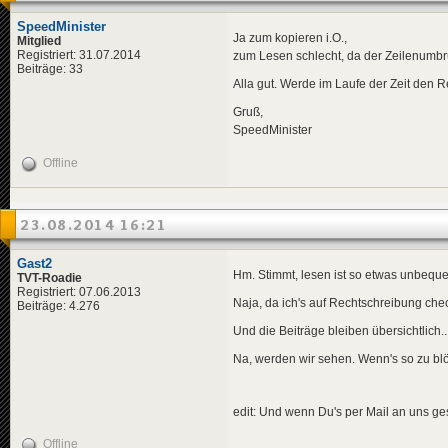
<
title
>
Raff
<
descriptio
SpeedMinister
<
data
minau
Ja zum kopieren i.O.,
Mitglied
<
created_by
Registriert: 31.07.2014
zum Lesen schlecht, da der Zeilenumbruch
</
ad
>
Beiträge: 33
<
ad
>
Alla gut. Werde im Laufe der Zeit den R
<
title
>
Erle
<
descriptio
Gruß,
<
data
minau
SpeedMinister
<
created_by
</
ad
>
Offline
<
ad
>
<
title
>
Male
<
descriptio
<
data
minau
23.08.2014 16:21
<
created_by
</
ad
>
<
ad
>
Gast2
<
title
>
Baum
Hm. Stimmt, lesen ist so etwas unbeque
TVT-Roadie
<
descriptio
Registriert: 07.06.2013
<
data
minau
Naja, da ich's auf Rechtschreibung check
Beiträge: 4.276
<
created_by
Und die Beiträge bleiben übersichtlich..
</
ad
>
<
ad
>
Na, werden wir sehen. Wenn's so zu blö
<
title
>
Baum
<
descriptio
<
data
minau
<
created_by
edit: Und wenn Du's per Mail an uns gesc
</
ad
>
<
ad
>
Offline