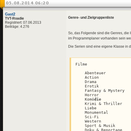
05.08.2014 06:20
Gast2
Genre- und Zielgruppenliste
TVT-Roadie
Registriert: 07.06.2013
Beiträge: 4.276
So, das Folgende sind die Genres, die 
im Programmplaner vorhanden sein wer
Die Serien sind eine eigene Klasse in 
Filme

    Abenteuer				Abenteuer

    Action					Action, Krieg

    Drama			 		Drama, Biografie

    Erotik					Erotik

    Fantasy & Mystery			Fantasy, Mystery

    Horror					Horror

    Komö
die
    Krimi & Thriller			Krimi, Thriller

    Liebe					Liebe

    Monumental				Monumental, Historie

    Sci-Fi					Sci-Fi

    Western					Western

    Sport & Musik				Sport, Musik

    Doku & Reportage			Dokumentation, Reportage
