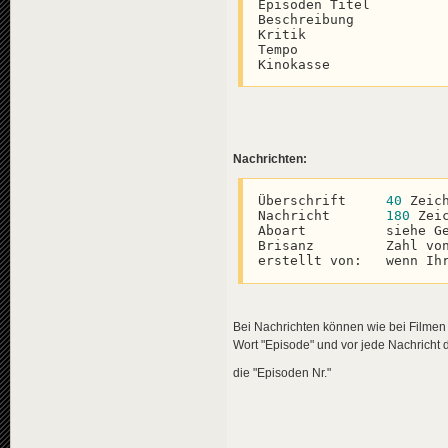
Episoden Titel

Beschreibung

Kritik

Tempo

Kinokasse
Nachrichten:
Überschrift     
40
 Zeich
Nachricht       
180
 Zeic
Aboart          siehe G
Brisanz         Zahl vo
erstellt von:   wenn Ih
Bei Nachrichten können wie bei Filmen
Wort "Episode" und vor jede Nachricht 
die "Episoden Nr."