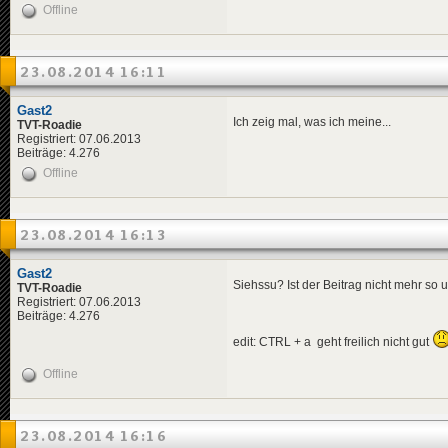
<
title
>
Hasl
Offline
<
descriptio
<
data
minau
<
created_by
</
ad
>
23.08.2014 16:11
<
ad
>
<
title
>
Bund
<
descriptio
Gast2
<
data
minau
Ich zeig mal, was ich meine...
TVT-Roadie
<
created_by
Registriert: 07.06.2013
</
ad
>
Beiträge: 4.276
<
ad
>
Offline
<
title
>
Chem
<
descriptio
<
data
minau
<
created_by
23.08.2014 16:13
</
ad
>
<
ad
>
<
title
>
Pizz
Gast2
Siehssu? Ist der Beitrag nicht mehr so
<
descriptio
TVT-Roadie
<
data
minau
Registriert: 07.06.2013
<
created_by
Beiträge: 4.276
</
ad
>
edit: CTRL + a geht freilich nicht gut
<
ad
>
<
title
>
Raff
Offline
<
descriptio
<
data
minau
<
created_by
</
ad
>
23.08.2014 16:16
<
ad
>