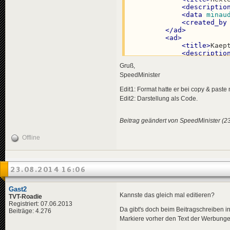
<
descriptio
<
data
minau
<
created_by
</
ad
>
<
ad
>
<
title
>
Kaep
<
descriptio
<
data
minau
Gruß,
<
created_by
SpeedMinister
</
ad
>
<
ad
>
Edit1: Format hatte er bei copy & paste 
<
title
>
Seve
Edit2: Darstellung als Code.
<
descriptio
<
data
minau
<
created_by
Beitrag geändert von SpeedMinister (2
</
ad
>
<
ad
>
Offline
<
title
>
Inte
<
descriptio
<
data
minau
<
created_by
23.08.2014 16:06
</
ad
>
<
ad
>
<
title
>
Tepp
Gast2
<
descriptio
Kannste das gleich mal editieren?
TVT-Roadie
<
data
minau
Registriert: 07.06.2013
<
created_by
Da gibt's doch beim Beitragschreiben i
Beiträge: 4.276
</
ad
>
Markiere vorher den Text der Werbunge
<
ad
>