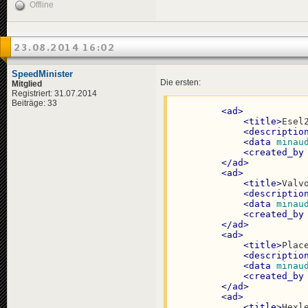
Offline
23.08.2014 16:02
SpeedMinister
Die ersten:
Mitglied
Registriert: 31.07.2014
Beiträge: 33
<
ad
>
<
title
>
Esel
<
descriptio
<
data
minau
<
created_by
</
ad
>
<
ad
>
<
title
>
Valv
<
descriptio
<
data
minau
<
created_by
</
ad
>
<
ad
>
<
title
>
Plac
<
descriptio
<
data
minau
<
created_by
</
ad
>
<
ad
>
<
title
>
Hexl