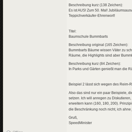
Beschreibung kurz (138 Zeichen):
Es ist AUS! Zum 50. Mal! Jubiläumsausv
Teppichverkäufer-Ehrenwort!
Titel:
Baumschule Bummbarts
Beschreibung original (165 Zeichen):
Bummbarts Bäume wissen Väter zu schät
Räume, die Highlights sind aber Bumm
Beschreibung kurz (84 Zeichen):
In Parks und Gärten genießt man die R
Beispiel 2 lässt sich wegen des Reim-Ry
Also das sind nur ein paar Beispiele, d
setzen. Ich will anregen zu Diskutiere
erweitern kann (160, 180, 200). Prinzi
die Beschränkung noch nicht, ich ahne 
Gruß,
SpeedMinister