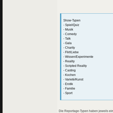
Const
 GENRE_TECHNIC
Const
 GENRE_CURRENT
Show-Typen
- Spiel/Quiz
- Musik
- Comedy
- Talk
- Gala
- Charity
- Flirt/Liebe
- Wissen/Experimente
- Reality
- Scripted Reality
- Casting
- Kochen
- Varieté/Kunst
- Erotik
- Familie
- Sport
Die Reportage-Typen haben jeweils ein 