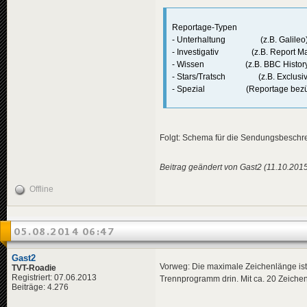
Reportage-Typen
- Unterhaltung (z.B. Galileo
- Investigativ (z.B. Report Ma
- Wissen (z.B. BBC History
- Stars/Tratsch (z.B. Exclusiv
- Spezial (Reportage bezüglic
Folgt: Schema für die Sendungsbesch
Beitrag geändert von Gast2 (11.10.201
Offline
05.08.2014 06:47
Gast2
Vorweg: Die maximale Zeichenlänge ist ei
TVT-Roadie
Registriert: 07.06.2013
Trennprogramm drin. Mit ca. 20 Zeichen 
Beiträge: 4.276