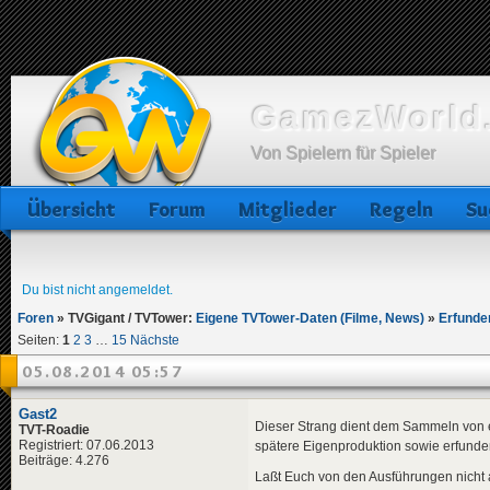
GamezWorld.
Von Spielern für Spieler
Übersicht
Forum
Mitglieder
Regeln
Su
Du bist nicht angemeldet.
Foren
»
TVGigant / TVTower:
Eigene TVTower-Daten (Filme, News)
»
Erfunde
Seiten:
1
2
3
…
15
Nächste
05.08.2014 05:57
Gast2
Dieser Strang dient dem Sammeln von er
TVT-Roadie
Registriert: 07.06.2013
spätere Eigenproduktion sowie erfund
Beiträge: 4.276
Laßt Euch von den Ausführungen nicht a