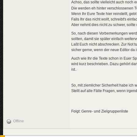
Achso, das sollte vielleicht auch noch e
Die werden eh hinter verschlossenen 
Wenn Ihr Eure Texte hier reinstellt, gebt
Falls Ihr das nicht wollt, schreibt's einf
Aber nehmt dies nicht zu schwer, sollt
So, nach diesen Vorbemerkungen werde
sollten, damit sie später einfach weit
Laßt Euch nicht abschrecken. Zur Not tu
sicher gerne, wenn der neue Editor da i
Auch wie Ihr die Texte schon in Euer S
wird kurz beschrieben. Dazu gehört dan
ist..
So, mit ziemlicher Sicherheit habe ich 
Stellt auf alle Fälle Fragen, wenn irgend
Folgt: Genre- und Zielgruppenliste
Offline