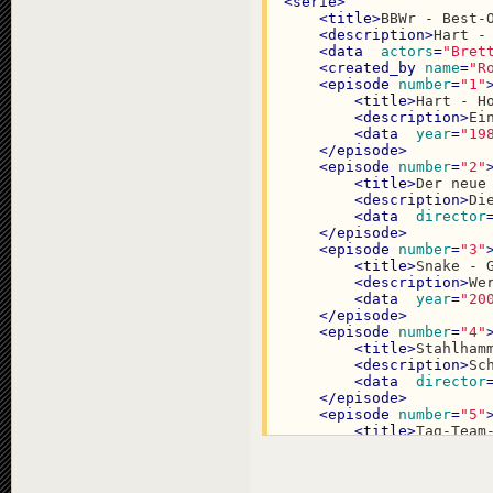
<
serie
>
<
title
>
BBWr - Best-
<
description
>
Hart -
<
data
actors
=
"Bret
<
created_by
name
=
"R
<
episode
number
=
"1"
<
title
>
Hart - H
<
description
>
Ei
<
data
year
=
"19
</
episode
>
<
episode
number
=
"2"
<
title
>
Der neue
<
description
>
Di
<
data
director
</
episode
>
<
episode
number
=
"3"
<
title
>
Snake - 
<
description
>
We
<
data
year
=
"20
</
episode
>
<
episode
number
=
"4"
<
title
>
Stahlham
<
description
>
Sc
<
data
director
</
episode
>
<
episode
number
=
"5"
<
title
>
Tag-Team
<
description
>
Di
<
data
year
=
"20
<
created_by
nam