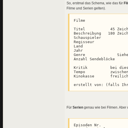
So, erstmal das Schema, wie das für
Fi
Filme und Serien gelten).
Filme

Titel           45 Zeich
Beschreibung   180 Zeich
Schauspieler

Regisseur

Land

Jahr

Genre              Siehe
Anzahl Sendeblöcke

Kritik          bei dies
Tempo           zwischen
Kinokasse       freilich
erstellt von: (falls Ih
Für
Serien
genau wie bei Filmen. Aber 
Episoden Nr.
