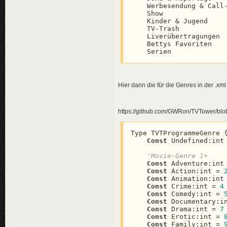
    Werbesendung & Call-In			Werbesendung, Cal
    Show					Show

    Kinder & Jugend				(Zielgruppe: Kinder, Jugendliche)

    TV-Trash				(Flag: Trash)

    Liverübertragungen			(Flag: Live)

    Bettys Favoriten			(alles was Betty mag)

Hier dann die für die Genres in der .xm
https://github.com/GWRon/TVTower/bl
Type TVTProgrammeGenre {
Const
 Undefined:int
'Movie-Genre 1+
Const
 Adventure:int
Const
 Action:int = 
Const
 Animation:int
Const
 Crime:int = 
4
Const
 Comedy:int = 
Const
 Documentary:i
Const
 Drama:int = 
7
Const
 Erotic:int = 
Const
 Family:int = 