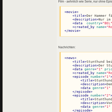
</
episode
>
Film - aehnlich wie Serie, nur ohne Ep
</
serie
>
<
movie
>
<
title
>
Der Hammer f
<
description
>
Nur im
<
data
country
=
"BEL
<
created_by
name
=
"R
</
movie
>
Nachrichten:
<
news
>
<
title
>
Stunthund be
<
description
>
Der St
<
data
genre
=
"1"
pri
<
created_by
name
=
"R
<
episode
number
=
"1"
<
title
>
Stunthun
<
description
>
De
<
data
genre
=
"1"
</
episode
>
<
episode
number
=
"2"
<
title
>
Stunthun
<
description
>
Vo
<
data
genre
=
"1"
</
episode
>