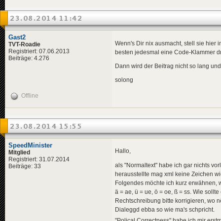
23.08.2014 11:42
Gast2
Wenn's Dir nix ausmacht, stell sie hier
TVT-Roadie
Registriert: 07.06.2013
besten jedesmal eine Code-Klammer drum.
Beiträge: 4.276
Dann wird der Beitrag nicht so lang u
solong
Offline
23.08.2014 15:55
SpeedMinister
Hallo,
Mitglied
Registriert: 31.07.2014
als "Normaltext" habe ich gar nichts v
Beiträge: 33
herausstellte mag xml keine Zeichen wie
Folgendes möchte ich kurz erwähnen, w
ä = ae, ü = ue, ö = oe, ß = ss. Wie soll
Rechtschreibung bitte korrigieren, wo nö
Dialeggd ebba so wie ma's schpricht.
"Polical Correctness" habe ich mir erstm