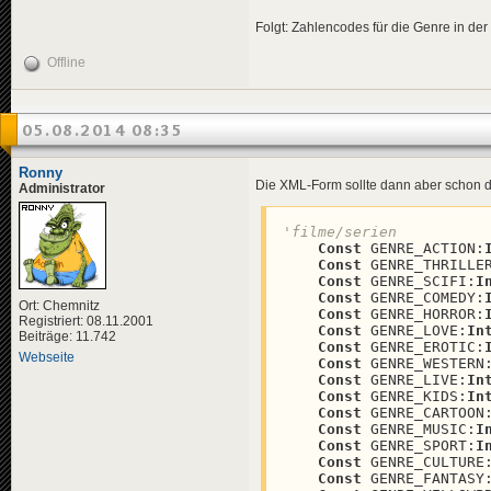
Folgt: Zahlencodes für die Genre in der
Offline
05.08.2014 08:35
Ronny
Die XML-Form sollte dann aber schon di
Administrator
'filme/serien
Const
 GENRE_ACTION:
Const
 GENRE_THRILLE
Const
 GENRE_SCIFI:
I
Const
 GENRE_COMEDY:
Ort: Chemnitz
Const
 GENRE_HORROR:
Registriert: 08.11.2001
Const
 GENRE_LOVE:
In
Beiträge: 11.742
Const
 GENRE_EROTIC:
Webseite
Const
 GENRE_WESTERN
Const
 GENRE_LIVE:
In
Const
 GENRE_KIDS:
In
Const
 GENRE_CARTOON
Const
 GENRE_MUSIC:
I
Const
 GENRE_SPORT:
I
Const
 GENRE_CULTURE
Const
 GENRE_FANTASY