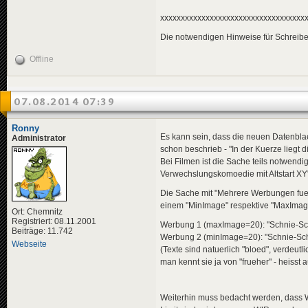
xxxxxxxxxxxxxxxxxxxxxxxxxxxxxxxxxxx
Die notwendigen Hinweise für Schreiber
Offline
07.08.2014 07:39
Ronny
Es kann sein, dass die neuen Datenblae
Administrator
schon beschrieb - "In der Kuerze liegt d
Bei Filmen ist die Sache teils notwendig
Verwechslungskomoedie mit Altstart XY"
Die Sache mit "Mehrere Werbungen fuer F
einem "MinImage" respektive "MaxImage
Ort: Chemnitz
Registriert: 08.11.2001
Werbung 1 (maxImage=20): "Schnie-Sc
Beiträge: 11.742
Werbung 2 (minImage=20): "Schnie-Schn
Webseite
(Texte sind natuerlich "bloed", verdeu
man kennt sie ja von "frueher" - heisst 
Weiterhin muss bedacht werden, dass W