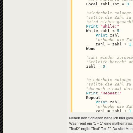
Local
 zahl:Int = 
0
'wiederhole solange
'sollte die Zahl zu
'wird nichts gemach
Print
"While:"
While
 zahl < 
5
Print
 zahl

'erhoehe die Za
        zahl = zahl + 
1
Wend
'zahl wieder zuruec
'Schleife korrekt a
    zahl = 
0
'wiederhole solange
'sollte die Zahl zu
'dennoch einmal dur
Print
"Repeat:"
Repeat
Print
 zahl

'erhoehe die Za
        zahl = zahl + 
1
Until
 zahl >= 
5
Neben den Schleifen habe ich hier gle
Waehrend ein "1 + 1" eine mathematische
'zahl wieder zuruec
'Schleife korrekt a
"Text2" ergibt "Text1Text2". Da sich Mo