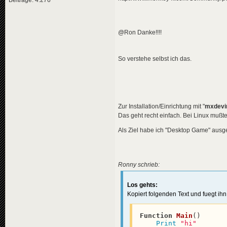
@Ron Danke!!!!
So verstehe selbst ich das.
Zur Installation/Einrichtung mit "
mxdevin
Das geht recht einfach. Bei Linux mußte 
Als Ziel habe ich "Desktop Game" ausge
Ronny schrieb:
Los gehts:
Kopiert folgenden Text und fuegt ihn 
Function
Main
(
)

Print
"hi"