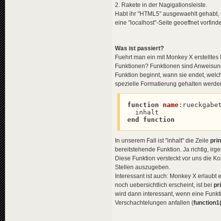
2. Rakete in der Nagigationsleiste.
Habt ihr "HTML5" ausgewaehlt gehabt, st
eine "localhost"-Seite geoeffnet vorfind
Was ist passiert?
Fuehrt man ein mit Monkey X erstelltes
Funktionen? Funktionen sind Anweisun
Funktion beginnt, wann sie endet, welc
spezielle Formatierung gehalten werde
function
name
:
rueckgabet
end
function
In unserem Fall ist "inhalt" die Zeile
prin
bereitstehende Funktion. Ja richtig, i
Diese Funktion versteckt vor uns die 
Stellen auszugeben.
Interessant ist auch: Monkey X erlaub
noch uebersichtlich erscheint, ist bei
pr
wird dann interessant, wenn eine Funkt
Verschachtelungen anfallen (
function1(