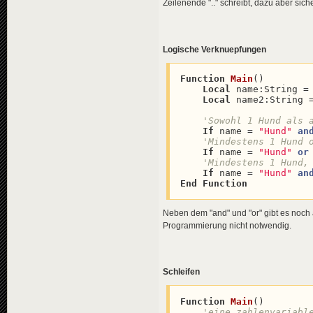
Zeilenende ".." schreibt, dazu aber sich
Logische Verknuepfungen
Function
Main
(
)

Local
 name:String =
Local
 name2:String 
'Sowohl 1 Hund als 
If
 name = 
"Hund"
an
If
 name = 
"Hund"
or
'Mindestens 1 Hund,
If
 name = 
"Hund"
an
End
Function
Neben dem "and" und "or" gibt es noch 
Programmierung nicht notwendig.
Schleifen
Function
Main
(
)

'eine zahlenvariabl