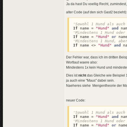
Ja da hast Du voellig Recht, zumindest,
alter Code (auf den sich Gast2 bezieht):
'Sowohl 1 Hund als auch
If
 name = 
"Hund"
and
 na
If
 name = 
"Hund"
or
 nam
'Mindestens 1 Hund, abe
If
 name <> 
"Hund"
and
 n
Der Fehler war, dass ich im dritten Beis
Wortlaut waere also:
Mindestens 1x kein Hund und mindeste
Dies ist
nicht
das Gleiche wie Beispiel 1
ja auch eine "Maus" dabei sein.
Naeheres siehe Mengentheorie der Math
neuer Code:
'Sowohl 1 Hund als auch
If
 name = 
"Hund"
and
 na
If
 name = 
"Hund"
or
 nam