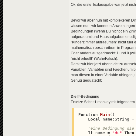
Ok, die erste Textausgabe war jetzt nich
Bevor wir aber nun mit komplexeren Di
wissen nun, wir koennen Anweisungen g
Bedingungen (Wenn Du nicht dein Zimm
aufgeraeumt und Hausaufgaben erledigt)
"Kinderzimmer aufraeumen" nicht fuer
mathematisch beschreiben: in Programmi
Oder anders ausgedrueckt: 1 und 0 (wil
"nicht erfuellt" (Wahr/Falsch).
Damit wir hier jetzt aber nicht zu au
Variablen. Variablen sind Faecher um 
man diesen in einer Variable ablegen, 
Genug gequatscht:
Die If-Bedingung
Ersetze Schritt1.monkey mit folgendem 
Function
Main
(
)

Local
 name:String =
'eine Bedingung die
If
 name = 
"du"
Then