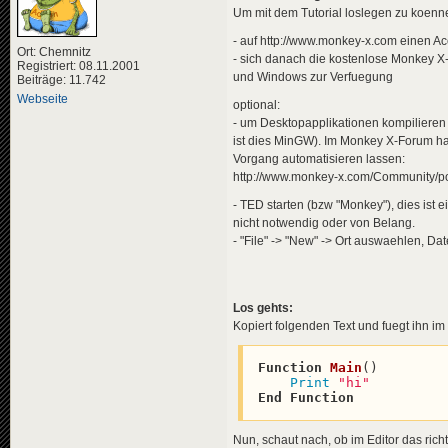
Um mit dem Tutorial loslegen zu koenn
- auf http://www.monkey-x.com einen A
Ort: Chemnitz
- sich danach die kostenlose Monkey X
Registriert: 08.11.2001
und Windows zur Verfuegung
Beiträge: 11.742
Webseite
optional:
- um Desktopapplikationen kompiliere
ist dies MinGW). Im Monkey X-Forum hat e
Vorgang automatisieren lassen:
http://www.monkey-x.com/Community/p
- TED starten (bzw "Monkey"), dies ist ei
nicht notwendig oder von Belang.
- "File" -> "New" -> Ort auswaehlen, Da
Los gehts:
Kopiert folgenden Text und fuegt ihn im 
Function
Main
(
)

Print
"hi"
End
Function
Nun, schaut nach, ob im Editor das ric