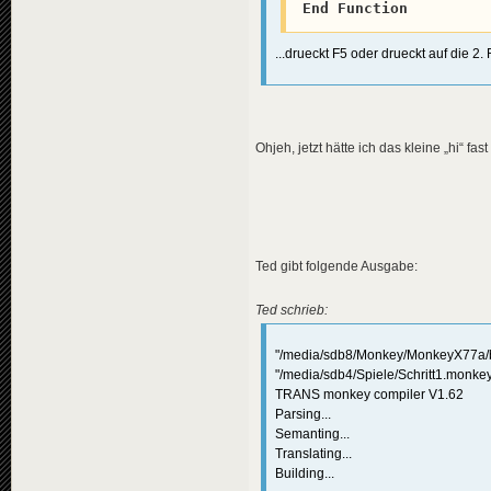
End
Function
...drueckt F5 oder drueckt auf die 2.
Ohjeh, jetzt hätte ich das kleine „hi“ fa
Ted gibt folgende Ausgabe:
Ted schrieb:
"/media/sdb8/Monkey/MonkeyX77a/bi
"/media/sdb4/Spiele/Schritt1.monke
TRANS monkey compiler V1.62
Parsing...
Semanting...
Translating...
Building...