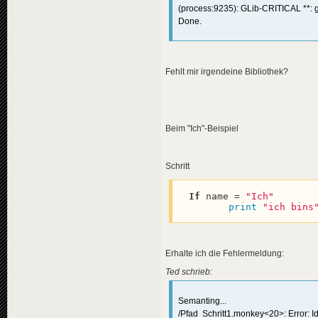
(process:9235): GLib-CRITICAL **: g
Done.
Fehlt mir irgendeine Bibliothek?
Beim "Ich"-Beispiel
Schritt
If
 name = 
"Ich"
print
"ich bins
Erhalte ich die Fehlermeldung:
Ted schrieb:
Semanting...
/Pfad Schritt1.monkey<20>: Error: Iden