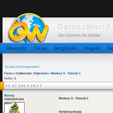
GamezWorld.
Von Spielern für Spieler
Übersicht
Forum
Mitglieder
Regeln
Su
Du bist nicht angemeldet.
Foren
»
Coderecke:
Allgemein
»
Monkey X - Tutorial 1
Seiten:
1
23.07.2014 10:17
Ronny
Monkey X - Tutorial 1
Administrator
Vorbetrachtung: