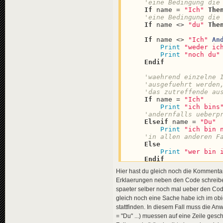
'eine Bedingung die
If
 name = 
"Ich"
The
'eine Bedingung die
If
 name <> 
"du"
The
If
 name <> 
"Ich"
An
Print
"weder ic
Print
"noch du"
Endif
'waehrend einzelne 
'ausgefuehrt werden
'das zutreffende au
If
 name = 
"Ich"
Print
"ich bins
'andernfalls ueberp
Elseif
 name = 
"Du"
Print
"ich bin 
'in allen anderen F
Else
Print
"wer bin 
Endif
End
Function
Hier hast du gleich noch die Komment
Erklaerungen neben den Code schreibe
spaeter selber noch mal ueber den Code s
gleich noch eine Sache habe ich im o
stattfinden. In diesem Fall muss die 
= "Du" ...) muessen auf eine Zeile ges