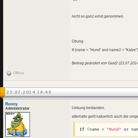
"<>"
nicht so ganz ernst genommen.
Übung:
If (name = "Hund" and name2 = "Katze")
Beitrag geändert von Gast2 (23.07.201
Offline
23.07.2014 18:48
Ronny
Uebung bestanden.
Administrator
alternativ geht natuerlich auch die um
If
 (name = 
"Hund"
or
 na