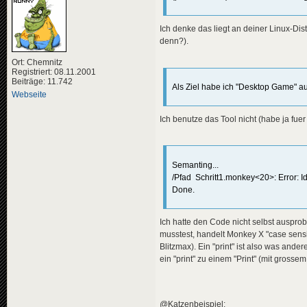
Ich denke das liegt an deiner Linux-Dis
denn?).
Ort: Chemnitz
Registriert: 08.11.2001
Beiträge: 11.742
Als Ziel habe ich "Desktop Game" a
Webseite
Ich benutze das Tool nicht (habe ja fuer
Semanting...
/Pfad Schritt1.monkey<20>: Error: Iden
Done.
Ich hatte den Code nicht selbst ausprobi
musstest, handelt Monkey X "case sensi
Blitzmax). Ein "print" ist also was ande
ein "print" zu einem "Print" (mit grossem
@Katzenbeispiel: