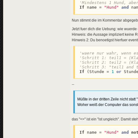
'Mindestens 1 Hund, abe
If
 name = 
"Hund"
and
 na
Nun stimmt die im Kommentar abgegeb
Jetzt fuer dich die Uebung: wie wuerde
Hinweis: die Aussage impliziert keine R
Hinweis 2: Du benoetigst hierfuer eve
'waere nur wahr, wenn e
'Schritt 1: teil1 = (Kl
'Schritt 2: teil2 = (Kl
'Schritt 3: "teil1 and 
If
 (Stunde = 
1
or
 Stund
--
Müßte in der dritten Zeile nicht stat
Woher weiß der Computer das sons
das "<>" ist ein "ist ungleich". Damit s
If
 name = 
"Hund"
and
no