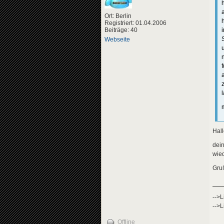
Ort: Berlin
Registriert: 01.04.2006
Beiträge: 40
Webseite
m
Hall
dein
wied
Gru
-->L
-->L
Offline