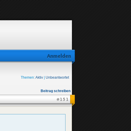
Anmelden
Themen:
Aktiv
|
Unbeantwortet
Beitrag schreiben
#151