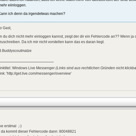
mehr eiinloggen.
Kann ich denn da irgendetwas machen?
o Gast,
 du dich nicht mehr einloggen kannst, zeigt der dir ein Fehlercode an?? Wenn ja d
zuschreiben. Da ich mir nicht vorstellen kann das es daran liegt.
ß Buddyscoutmatze
inktitel: Windows Live Messenger
(Links sind aus rechtlichen Gründen nicht klickba
ink: 'http://get.live.com/messenger/overview'
e erstmal ;-)
o da kommt dieser Fehlercode dann: 80048821