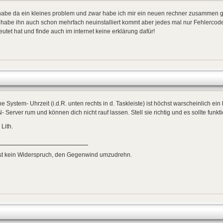
habe da ein kleines problem und zwar habe ich mir ein neuen rechner zusammen 
 habe ihn auch schon mehrfach neuinstalliert kommt aber jedes mal nur Fehlercod
utet hat und finde auch im internet keine erklärung dafür!
e System- Uhrzeit (i.d.R. unten rechts in d. Taskleiste) ist höchst warscheinlich ei
 Server rum und können dich nicht rauf lassen. Stell sie richtig und es sollte funkt
 Lith.
ist kein Widerspruch, den Gegenwind umzudrehn.