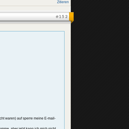
Zitieren
#152
cht waren) auf sperre meine E-mail-
omme, aber jetzt kann ich mich nicht