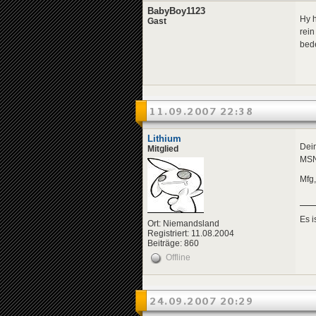
BabyBoy1123
Hy 
Gast
rein
bede
11.09.2007 22:38
Lithium
Dein
Mitglied
MSN-
Mfg,
Es 
Ort: Niemandsland
Registriert: 11.08.2004
Beiträge: 860
Offline
24.09.2007 20:29