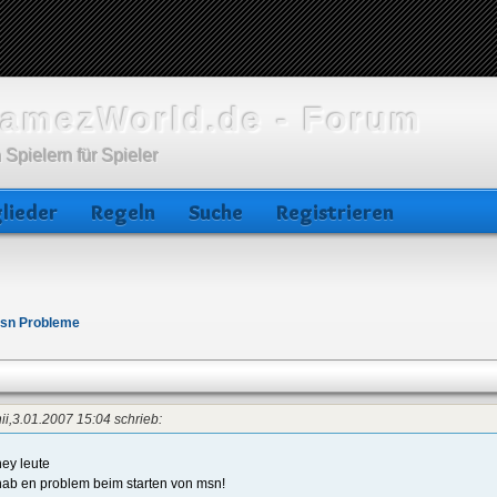
amezWorld.de - Forum
 Spielern für Spieler
lieder
Regeln
Suche
Registrieren
sn Probleme
hii,3.01.2007 15:04 schrieb:
hey leute
hab en problem beim starten von msn!