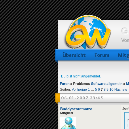
G
Von
Übersicht
Forum
Mitg
Du bist nicht angemeldet.
Foren
»
Probleme:
Software allgemein
»
M
Seiten:
Vorherige
1
…
5
6
7
8
9
10
Nächste
06.01.2007 23:45
Buddyscoutmatze
fisc
Mitglied