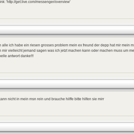
ink: 'http://get.live.com/messenger/overview'
n alle ich habe ein riesen grosses problem mein ex freund der depp hat mir mein m
n mir vielleicht jemand sagen was ich jetzt machen kann oder machen muss um m
elle antwort danke!!!
kann nicht in mein msn rein und brauche hilffe bitte hilfen sie mirr