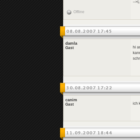
-->L
Offline
08.08.2007 17:45
damla
hi a
Gast
kan
schn
30.08.2007 17:22
canim
ich 
Gast
11.09.2007 18:44