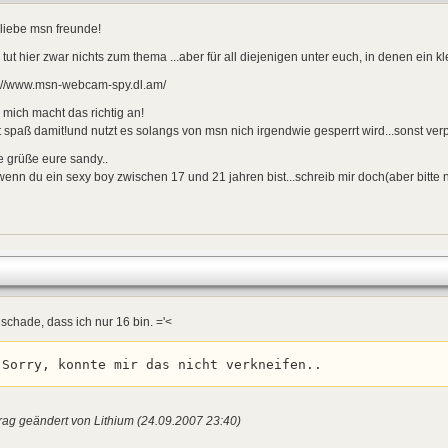
liebe msn freunde!
 tut hier zwar nichts zum thema ...aber für all diejenigen unter euch, in denen ein kle
p://www.msn-webcam-spy.dl.am/
 mich macht das richtig an!
 spaß damit!und nutzt es solangs von msn nich irgendwie gesperrt wird...sonst verp
e grüße eure sandy..
wenn du ein sexy boy zwischen 17 und 21 jahren bist...schreib mir doch(aber bitt
schade, dass ich nur 16 bin. ='<
Sorry, konnte mir das nicht verkneifen..
rag geändert von Lithium (24.09.2007 23:40)