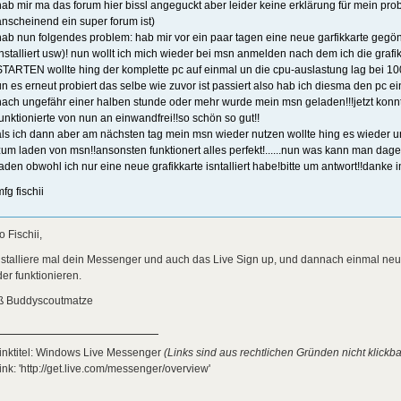
hab mir ma das forum hier bissl angeguckt aber leider keine erklärung für mein pr
anscheinend ein super forum ist)
hab nun folgendes problem: hab mir vor ein paar tagen eine neue garfikkarte gegönnt 
installiert usw)! nun wollt ich mich wieder bei msn anmelden nach dem ich die grafikk
STARTEN wollte hing der komplette pc auf einmal un die cpu-auslastung lag bei 10
un es erneut probiert das selbe wie zuvor ist passiert also hab ich diesma den pc e
nach ungefähr einer halben stunde oder mehr wurde mein msn geladen!!!jetzt konn
funktionierte von nun an einwandfrei!!so schön so gut!!
als ich dann aber am nächsten tag mein msn wieder nutzen wollte hing es wieder u
zum laden von msn!!ansonsten funktionert alles perfekt!......nun was kann man da
laden obwohl ich nur eine neue grafikkarte isntalliert habe!bitte um antwort!!danke 
fg fischii
o Fischii,
stalliere mal dein Messenger und auch das Live Sign up, und dannach einmal neu I
er funktionieren.
ß Buddyscoutmatze
inktitel: Windows Live Messenger
(Links sind aus rechtlichen Gründen nicht klickba
ink: 'http://get.live.com/messenger/overview'