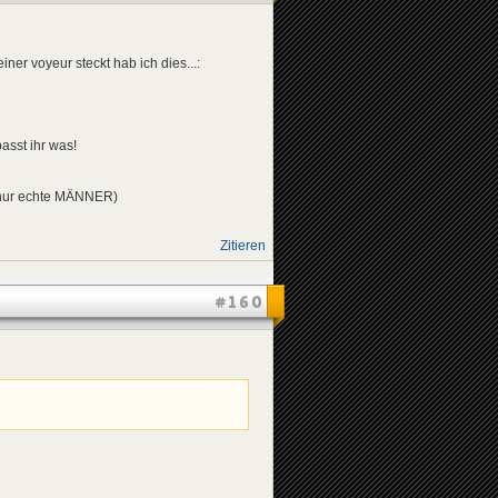
iner voyeur steckt hab ich dies...:
asst ihr was!
e nur echte MÄNNER)
Zitieren
#160