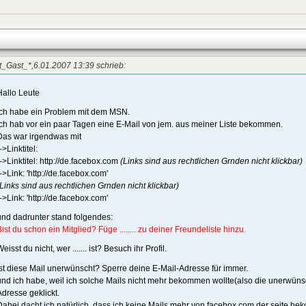
_Gast_*,6.01.2007 13:39 schrieb:
Hallo Leute
ich habe ein Problem mit dem MSN.
Ich hab vor ein paar Tagen eine E-Mail von jem. aus meiner Liste bekommen.
Das war irgendwas mit
->Linktitel:
-->Linktitel: http://de.facebox.com
(Links sind aus rechtlichen Grnden nicht klickbar)
-->Link: 'http://de.facebox.com'
(Links sind aus rechtlichen Grnden nicht klickbar)
-->Link: 'http://de.facebox.com'
und dadrunter stand folgendes:
Bist du schon ein Mitglied? Füge ........ zu deiner Freundeliste hinzu.
eisst du nicht, wer ....... ist? Besuch ihr Profil.
Ist diese Mail unerwünscht? Sperre deine E-Mail-Adresse für immer.
und ich habe, weil ich solche Mails nicht mehr bekommen wollte(also die unerwüns
Adresse geklickt.
Dabei dacht ich natürlich, dass ich keine Mails mehr von facebox.com der seite bek