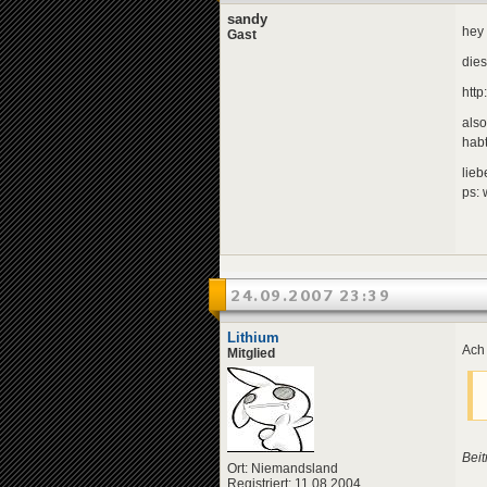
sandy
hey 
Gast
dies
htt
also
habt
lieb
ps: 
24.09.2007 23:39
Lithium
Ach 
Mitglied
Beit
Ort: Niemandsland
Registriert: 11.08.2004