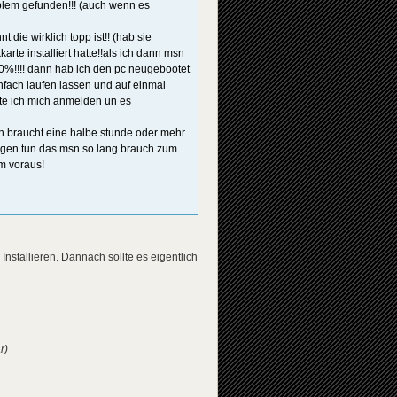
oblem gefunden!!! (auch wenn es
die wirklich topp ist!! (hab sie
arte installiert hatte!!als ich dann msn
0%!!!! dann hab ich den pc neugebootet
infach laufen lassen und auf einmal
te ich mich anmelden un es
n braucht eine halbe stunde oder mehr
gegen tun das msn so lang brauch zum
im voraus!
nstallieren. Dannach sollte es eigentlich
r)