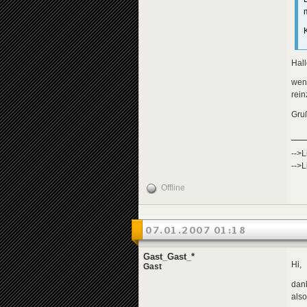
Hall
wenn
rein
Gru
-->L
-->L
Offline
07.01.2007 01:18
Gast_Gast_*
Hi,
Gast
dank
als