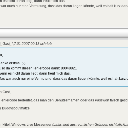
 es nicht daran liegt, dann freut mich das.
war auch nur eine Vermutung, dass das daran liegen könnte, weil es halt kurz danac
_Gast_*,7.01.2007 00:18 schrieb:
i,
danke erstmal ;-)
also da kommt dieser Fehlercode dann: 80048821
wenn es nicht daran liegt, dann freut mich das.
Das war auch nur eine Vermutung, dass das daran liegen könnte, weil es halt kurz d
o Gast,
 Fehlercode bedeutet, das man den Benutzernamen oder das Passwort falsch gesch
ß Buddyscoutmatze
inktitel: Windows Live Messenger
(Links sind aus rechtlichen Gründen nicht klickba