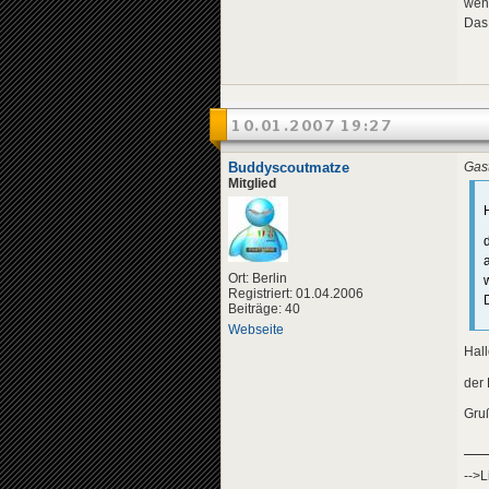
wenn
Das 
10.01.2007 19:27
Buddyscoutmatze
Gast
Mitglied
H
Ort: Berlin
Registriert: 01.04.2006
Beiträge: 40
Webseite
Hall
der
Gru
-->L