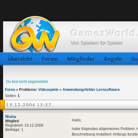
GamezWorld.
Von Spielern für Spieler
Übersicht
Forum
Mitglieder
Regeln
Su
Du bist nicht angemeldet.
Foren
»
Probleme:
Videospiele
»
Anwendungsfehler Lernsoftware
Seiten:
1
19.12.2006 13:27
Nisha
Hallo,
Mitglied
Registriert: 19.12.2006
habe folgendes allgemeines Problem: H
Beiträge: 1
Beschreibung installiert. Anfangs funz