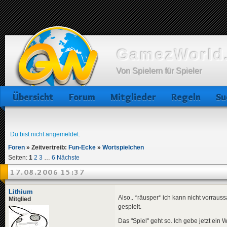
GamezWorld.
Von Spielern für Spieler
Übersicht
Forum
Mitglieder
Regeln
Su
Du bist nicht angemeldet.
Foren
»
Zeitvertreib:
Fun-Ecke
»
Wortspielchen
Seiten:
1
2
3
…
6
Nächste
17.08.2006 15:37
Lithium
Also.. *räusper* ich kann nicht vorrau
Mitglied
gespielt.
Das "Spiel" geht so. Ich gebe jetzt ei