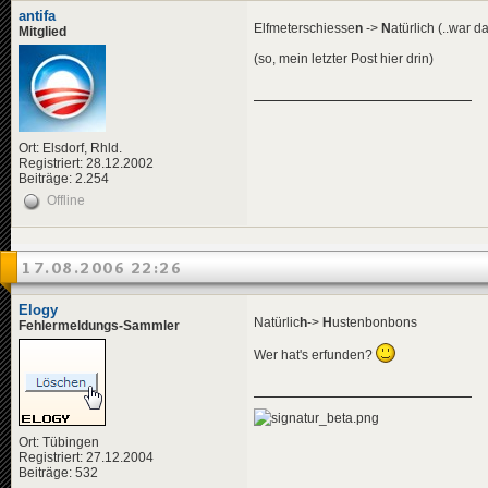
antifa
Elfmeterschiesse
n
->
N
atürlich (..war d
Mitglied
(so, mein letzter Post hier drin)
Ort: Elsdorf, Rhld.
Registriert: 28.12.2002
Beiträge: 2.254
Offline
17.08.2006 22:26
Elogy
Natürlic
h
->
H
ustenbonbons
Fehlermeldungs-Sammler
Wer hat's erfunden?
Ort: Tübingen
Registriert: 27.12.2004
Beiträge: 532