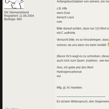
Anfangsbuchstaben von seinem, ein ne
z.B: Affe
Ort: Niemandsland
dann Esel
Registriert: 11.08.2004
danach Laus
Beiträge: 860
usw.
Bitte darauf achten, dass nur 1(!) Wort
mit C aufhörte.
Versucht bitte, es so hinzukriegen, das
scherer, da uns dann nix mehr einfällt.
(Bevor ihr's wagt es zu schreiben, dies
auch nich zum Spam. (naiiiiinn.. wie ko
Also, ich gebe jetz des Wort
Hydrogencarbonat
vor.
Mfg, gl, hf, Harlekin.
Es ist kein Widerspruch, den Gegenwi