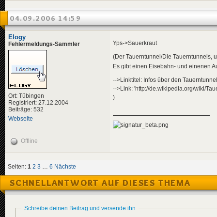
04.09.2006 14:59
Elogy
Yps->Sauerkraut
Fehlermeldungs-Sammler
(Der Tauerntunnel/Die Tauerntunnels, 
Es gibt einen Eisebahn- und einenen A
-->Linktitel: Infos über den Tauerntunne
-->Link: 'http://de.wikipedia.org/wiki
Ort: Tübingen
)
Registriert: 27.12.2004
Beiträge: 532
Webseite
Offline
Seiten:
1
2
3
…
6
Nächste
SCHNELLANTWORT AUF DIESES THEMA
Schreibe deinen Beitrag und versende ihn