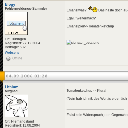
Elogy
Fehlermeldungs-Sammler
Emanziwas?
Das haste doch au
Egal. *weitermach*
Emanzipiert->Tomatenketchup
Ort: Tübingen
Registriert: 27.12.2004
Beiträge: 532
Webseite
Offline
04.09.2006 01:28
Lithium
Tomatenketchup -> Plural
Mitglied
(Nein hab ich nit, des Wort is eigentlic
Es ist kein Widerspruch, den Gegenwi
Ort: Niemandsland
Registriert: 11.08.2004