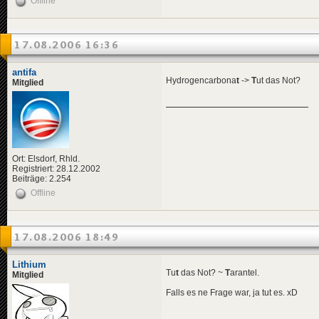
Offline
17.08.2006 16:36
antifa
Hydrogencarbona
t
->
T
ut das Not?
Mitglied
Ort: Elsdorf, Rhld.
Registriert: 28.12.2002
Beiträge: 2.254
Offline
17.08.2006 18:49
Lithium
Tu
t
das Not? ~
T
arantel.
Mitglied
Falls es ne Frage war, ja tut es. xD