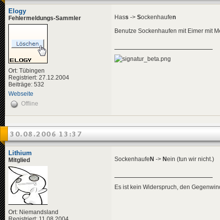
Elogy
Has
s
->
S
ockenhaufe
n
Fehlermeldungs-Sammler
Benutze Sockenhaufen mit Eimer mit Met
Ort: Tübingen
Registriert: 27.12.2004
Beiträge: 532
Webseite
Offline
30.08.2006 13:37
Lithium
Sockenhaufe
N
->
N
ein (tun wir nicht.)
Mitglied
Es ist kein Widerspruch, den Gegenwi
Ort: Niemandsland
Registriert: 11.08.2004