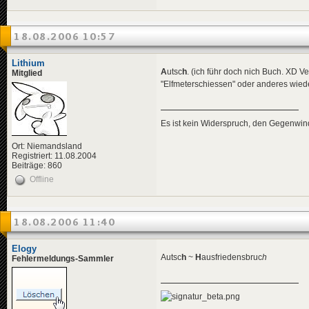
18.08.2006 10:57
Lithium
A
utsc
h
. (ich führ doch nich Buch. XD V
Mitglied
"Elfmeterschiessen" oder anderes wied
Es ist kein Widerspruch, den Gegenwi
Ort: Niemandsland
Registriert: 11.08.2004
Beiträge: 860
Offline
18.08.2006 11:40
Elogy
Autsc
h
~
H
ausfriedensbruc
h
Fehlermeldungs-Sammler