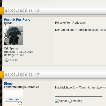
02.09.2006 13:42
Foolish Fox Furry
Reisekoffe
r
-
R
eduktion
fgsfds
Den Spam oben hab'sch gelöscht. Ich sch
Ort: Sparta
Registriert: 28.02.2003
Beiträge: 2.803
Offline
02.09.2006 23:47
Elogy
Fehlermeldungs-Sammler
Nachtsichtgerät -> Tauerntunnel (wo w